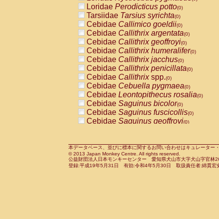
Pitheciidae
Callicebus cupreus
Loridae
Perodicticus potto
(0)
(0)
Pitheciidae
Callicebus donacophilus
Tarsiidae
Tarsius syrichta
(0
(0)
Pitheciidae
Callicebus moloch
Cebidae
Callimico goeldii
(0)
(0)
Pitheciidae
Callicebus torquatus
Cebidae
Callithrix argentata
(0)
(0)
Pitheciidae
Callicebus
spp.
Cebidae
Callithrix geoffroyi
(0)
(0)
Pitheciidae
Chiropotes satanas
Cebidae
Callithrix humeralifer
(0)
(0)
Pitheciidae
Pithecia monachus
Cebidae
Callithrix jacchus
(0)
(0)
Pitheciidae
Pithecia pithecia
Cebidae
Callithrix penicillata
(0)
(0)
Cercopithecidae
Cercocebus agilis
Cebidae
Callithrix
spp.
(0)
(0)
Cercopithecidae
Cercocebus galeritus
Cebidae
Cebuella pygmaea
(0)
Cercopithecidae
Cercocebus torquatu
Cebidae
Leontopithecus rosalia
(0)
Cercopithecidae
Cercocebus torquatus
Cebidae
Saguinus bicolor
(0)
Cercopithecidae
Cercocebus torquatu
Cebidae
Saguinus fuscicollis
(0)
Cercopithecidae
Cercocebus
hybrid
Cebidae
Saguinus geoffroyi
(0)
(0)
Cercopithecidae
Cercocebus
spp.
Cebidae
Saguinus imperator
(0)
(0)
Cercopithecidae
Lophocebus albigen
Cebidae
Saguinus labiatus
(0)
Cercopithecidae
Papio anubis
Cebidae
Saguinus leucopus
本データベース、並びに標本に関するお問い合わせはキュレーター・新宅勇太までお願い
(0)
(0)
© 2013 Japan Monkey Centre. All rights reserved.
Cercopithecidae
Papio cynocephalus
Cebidae
Saguinus midas
(
(0)
公益財団法人日本モンキーセンター 愛知県犬山市大字犬山字官林26番
Cercopithecidae
Papio hamadryas
Cebidae
Saguinus mystax
(0)
登録:平成19年5月31日 有効:令和4年5月30日 取扱責任者:綿貫宏
(0)
Cercopithecidae
Papio papio
Cebidae
Saguinus nigricollis
(0)
(1)
Cercopithecidae
Papio
spp.
Cebidae
Saguinus oedipus
(0)
(0)
Cercopithecidae
Mandrillus leucopha
Cebidae
Saguinus weddelli
(0)
Cercopithecidae
Mandrillus sphinx
Cebidae
Saguinus
spp.
(0)
(0)
Cercopithecidae
Theropithecus gelad
Cebidae
Aotus trivirgatus
(0)
Cercopithecidae
Macaca arctoides
Cebidae
Cebus albifrons
(0)
(0)