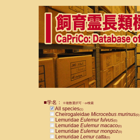
■学名：
※複数選択可・or検索
All species
(1)
Cheirogaleidae
Microcebus murinus
(0)
Lemuridae
Eulemur fulvus
(0)
Lemuridae
Eulemur macaco
(0)
Lemuridae
Eulemur mongoz
(0)
Lemuridae
Lemur catta
(0)