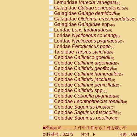
Lemuridae
Varecia variegata
(0)
Galagidae
Galago senegalensis
(0)
Galagidae
Galago demidovii
(0)
Galagidae
Otolemur crassicaudatus
(0)
Galagidae
Galagidae
spp.
(0)
Loridae
Loris tardigradus
(0)
Loridae
Nycticebus coucang
(0)
Loridae
Nycticebus pygmaeus
(0)
Loridae
Perodicticus potto
(0)
Tarsiidae
Tarsius syrichta
(0)
Cebidae
Callimico goeldii
(0)
Cebidae
Callithrix argentata
(0)
Cebidae
Callithrix geoffroyi
(0)
Cebidae
Callithrix humeralifer
(0)
Cebidae
Callithrix jacchus
(0)
Cebidae
Callithrix penicillata
(0)
Cebidae
Callithrix
spp.
(0)
Cebidae
Cebuella pygmaea
(0)
Cebidae
Leontopithecus rosalia
(0)
Cebidae
Saguinus bicolor
(0)
Cebidae
Saguinus fuscicollis
(0)
Cebidae
Saguinus geoffroyi
(0)
Cebidae
Saguinus imperator
(0)
■検索結果-----------1 件中 1 件から 1 件を表示中
Cebidae
Saguinus labiatus
(0)
Cebidae
Saguinus leucopus
剖検番号：02272
性別：F
年齢：Unk
(0)