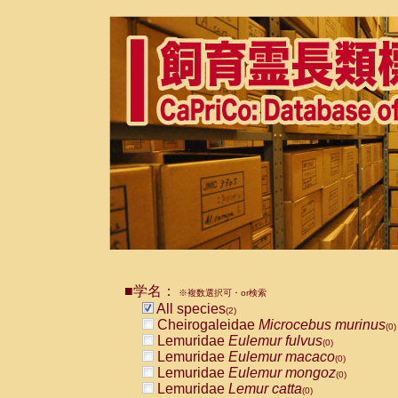
■学名：
※複数選択可・or検索
All species
(2)
Cheirogaleidae
Microcebus murinus
(0)
Lemuridae
Eulemur fulvus
(0)
Lemuridae
Eulemur macaco
(0)
Lemuridae
Eulemur mongoz
(0)
Lemuridae
Lemur catta
(0)