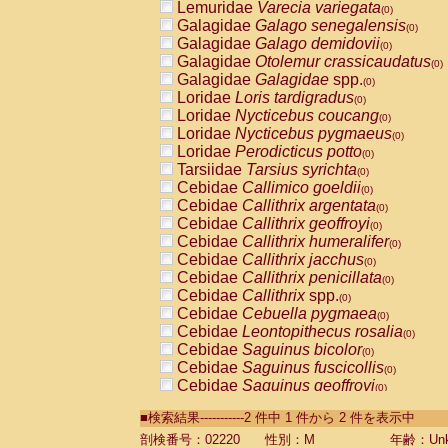
Lemuridae
Varecia variegata
(0)
Galagidae
Galago senegalensis
(0)
Galagidae
Galago demidovii
(0)
Galagidae
Otolemur crassicaudatus
(0)
Galagidae
Galagidae
spp.
(0)
Loridae
Loris tardigradus
(0)
Loridae
Nycticebus coucang
(0)
Loridae
Nycticebus pygmaeus
(0)
Loridae
Perodicticus potto
(0)
Tarsiidae
Tarsius syrichta
(0)
Cebidae
Callimico goeldii
(0)
Cebidae
Callithrix argentata
(0)
Cebidae
Callithrix geoffroyi
(0)
Cebidae
Callithrix humeralifer
(0)
Cebidae
Callithrix jacchus
(0)
Cebidae
Callithrix penicillata
(0)
Cebidae
Callithrix
spp.
(0)
Cebidae
Cebuella pygmaea
(0)
Cebidae
Leontopithecus rosalia
(0)
Cebidae
Saguinus bicolor
(0)
Cebidae
Saguinus fuscicollis
(0)
Cebidae
Saguinus geoffroyi
(0)
Cebidae
Saguinus imperator
(0)
■検索結果-----------2 件中 1 件から 2 件を表示中
Cebidae
Saguinus labiatus
(0)
Cebidae
Saguinus leucopus
剖検番号：02220
性別：M
年齢：Unk
(0)