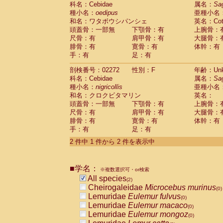
科名：Cebidae
Cebidae
Saguinus midas
属名：
Sa
(0)
種小名：
oedipus
亜種小名
Cebidae
Saguinus mystax
(0)
和名：ワタボウシパンシェ
英名：Cotto
Cebidae
Saguinus nigricollis
(1)
頭蓋骨：一部無
下顎骨：有
上腕骨：
Cebidae
Saguinus oedipus
(1)
尺骨：有
肩甲骨：有
大腿骨：
Cebidae
Saguinus weddelli
(0)
腓骨：有
寛骨：有
体幹：有
Cebidae
Saguinus
spp.
(0)
手：有
足：有
Cebidae
Aotus trivirgatus
(0)
Cebidae
Cebus albifrons
(0)
剖検番号：02272
性別：F
年齢：Unk
Cebidae
Cebus apella
科名：Cebidae
(0)
属名：
Sa
Cebidae
Cebus capucinus
種小名：
nigricollis
亜種小名
(0)
Cebidae
Cebus nigrivittatus
和名：クロクビタマリン
英名：
(0)
Cebidae
Cebus
spp.
頭蓋骨：一部無
下顎骨：有
上腕骨：
(0)
Cebidae
Saimiri boliviensis
尺骨：有
肩甲骨：有
大腿骨：
(0)
腓骨：有
Cebidae
Saimiri sciureus
寛骨：有
体幹：有
(0)
手：有
足：有
Atelidae
Alouatta caraya
(0)
Atelidae
Alouatta fusca
(0)
2 件中 1 件から 2 件を表示中
Atelidae
Alouatta seniculus
(0)
Atelidae
Alouatta
spp.
(0)
Atelidae
Ateles belzebuth
■学名：
(0)
※複数選択可・or検索
Atelidae
Ateles geoffroyi
(0)
All species
(2)
Atelidae
Ateles paniscus
(0)
Cheirogaleidae
Microcebus murinus
(0)
Atelidae
Ateles
spp.
(0)
Lemuridae
Eulemur fulvus
(0)
Atelidae
Lagothrix lagothricha
(0)
Lemuridae
Eulemur macaco
(0)
Atelidae
Lagothrix lagothricha cana
(0)
Lemuridae
Eulemur mongoz
(0)
Pitheciidae
Cacajao calvus rubicundu