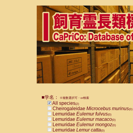
■学名：
※複数選択可・or検索
All species
(2)
Cheirogaleidae
Microcebus murinus
(0)
Lemuridae
Eulemur fulvus
(0)
Lemuridae
Eulemur macaco
(0)
Lemuridae
Eulemur mongoz
(0)
Lemuridae
Lemur catta
(0)