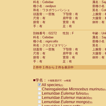
科名：Cebidae
Cebidae
Saguinus midas
属名：
Sa
(0)
種小名：
oedipus
亜種小名
Cebidae
Saguinus mystax
(0)
和名：ワタボウシパンシェ
英名：Cotto
Cebidae
Saguinus nigricollis
(1)
頭蓋骨：一部無
下顎骨：有
上腕骨：
Cebidae
Saguinus oedipus
(1)
尺骨：有
肩甲骨：有
大腿骨：
Cebidae
Saguinus weddelli
(0)
腓骨：有
寛骨：有
体幹：有
Cebidae
Saguinus
spp.
(0)
手：有
足：有
Cebidae
Aotus trivirgatus
(0)
Cebidae
Cebus albifrons
(0)
剖検番号：02272
性別：F
年齢：Unk
Cebidae
Cebus apella
科名：Cebidae
(0)
属名：
Sa
Cebidae
Cebus capucinus
種小名：
nigricollis
亜種小名
(0)
Cebidae
Cebus nigrivittatus
和名：クロクビタマリン
英名：
(0)
Cebidae
Cebus
spp.
頭蓋骨：一部無
下顎骨：有
上腕骨：
(0)
Cebidae
Saimiri boliviensis
尺骨：有
肩甲骨：有
大腿骨：
(0)
腓骨：有
Cebidae
Saimiri sciureus
寛骨：有
体幹：有
(0)
手：有
足：有
Atelidae
Alouatta caraya
(0)
Atelidae
Alouatta fusca
(0)
2 件中 1 件から 2 件を表示中
Atelidae
Alouatta seniculus
(0)
Atelidae
Alouatta
spp.
(0)
Atelidae
Ateles belzebuth
■学名：
(0)
※複数選択可・or検索
Atelidae
Ateles geoffroyi
(0)
All species
(2)
Atelidae
Ateles paniscus
(0)
Cheirogaleidae
Microcebus murinus
(0)
Atelidae
Ateles
spp.
(0)
Lemuridae
Eulemur fulvus
(0)
Atelidae
Lagothrix lagothricha
(0)
Lemuridae
Eulemur macaco
(0)
Atelidae
Lagothrix lagothricha cana
(0)
Lemuridae
Eulemur mongoz
(0)
Pitheciidae
Cacajao calvus rubicundu