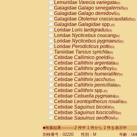
Lemuridae
Varecia variegata
(0)
Galagidae
Galago senegalensis
(0)
Galagidae
Galago demidovii
(0)
Galagidae
Otolemur crassicaudatus
(0)
Galagidae
Galagidae
spp.
(0)
Loridae
Loris tardigradus
(0)
Loridae
Nycticebus coucang
(0)
Loridae
Nycticebus pygmaeus
(0)
Loridae
Perodicticus potto
(0)
Tarsiidae
Tarsius syrichta
(0)
Cebidae
Callimico goeldii
(0)
Cebidae
Callithrix argentata
(0)
Cebidae
Callithrix geoffroyi
(0)
Cebidae
Callithrix humeralifer
(0)
Cebidae
Callithrix jacchus
(0)
Cebidae
Callithrix penicillata
(0)
Cebidae
Callithrix
spp.
(0)
Cebidae
Cebuella pygmaea
(0)
Cebidae
Leontopithecus rosalia
(0)
Cebidae
Saguinus bicolor
(0)
Cebidae
Saguinus fuscicollis
(0)
Cebidae
Saguinus geoffroyi
(0)
Cebidae
Saguinus imperator
(0)
■検索結果-----------2 件中 1 件から 2 件を表示中
Cebidae
Saguinus labiatus
(0)
Cebidae
Saguinus leucopus
剖検番号：02220
性別：M
年齢：Unk
(0)