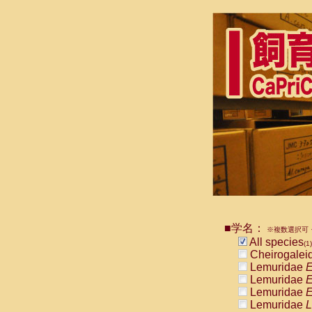
■学名：
※複数選択可・
All species
(1)
Cheirogalei
Lemuridae
E
Lemuridae
E
Lemuridae
E
Lemuridae
L