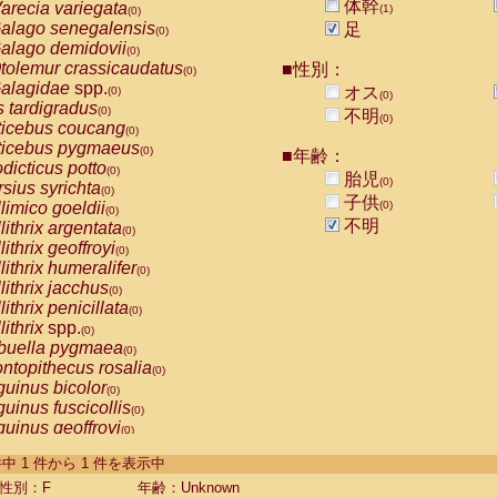
体幹
arecia variegata
(1)
(0)
alago senegalensis
足
(0)
alago demidovii
(0)
tolemur crassicaudatus
■性別：
(0)
alagidae
spp.
オス
(0)
(0)
s tardigradus
(0)
不明
(0)
ticebus coucang
(0)
ticebus pygmaeus
(0)
■年齢：
dicticus potto
(0)
胎児
(0)
rsius syrichta
(0)
子供
limico goeldii
(0)
(0)
不明
lithrix argentata
(0)
lithrix geoffroyi
(0)
lithrix humeralifer
(0)
lithrix jacchus
(0)
lithrix penicillata
(0)
lithrix
spp.
(0)
buella pygmaea
(0)
ntopithecus rosalia
(0)
uinus bicolor
(0)
uinus fuscicollis
(0)
uinus geoffroyi
(0)
uinus imperator
(0)
-1 件中 1 件から 1 件を表示中
uinus labiatus
(0)
guinus leucopus
性別：F
年齢：Unknown
(0)