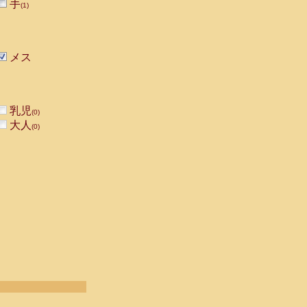
手
(1)
メス
乳児
(0)
大人
(0)