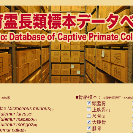
■骨格標本：
or検索
※複数選択可・and検
頭蓋骨
dae
Microcebus murinus
上腕骨
(0)
(1)
ulemur fulvus
(0)
尺骨
(1)
ulemur macaco
(0)
大腿骨
ulemur mongoz
(0)
腓骨
emur catta
(0)