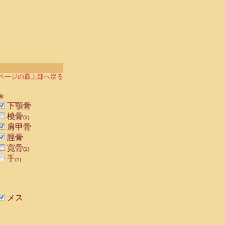
ページの最上部へ戻る
索
下顎骨
橈骨
(1)
肩甲骨
脛骨
寛骨
(1)
手
(1)
メス