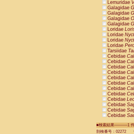
Lemuridae
V
Galagidae
G
Galagidae
G
Galagidae
O
Galagidae
G
Loridae
Lori
Loridae
Nyc
Loridae
Nyc
Loridae
Pero
Tarsiidae
Ta
Cebidae
Cal
Cebidae
Cal
Cebidae
Cal
Cebidae
Cal
Cebidae
Cal
Cebidae
Cal
Cebidae
Cal
Cebidae
Ce
Cebidae
Leo
Cebidae
Sag
Cebidae
Sag
Cebidae
Sag
Cebidae
Sag
■検索結果----------
Cebidae
Sag
Cebidae
Sa
剖検番号：02272