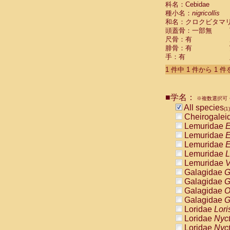
科名：Cebidae
Cebidae
Sa
種小名：
nigricollis
Cebidae
Sa
和名：クロクビタマ
Cebidae
Sag
頭蓋骨：一部無
Cebidae
Sa
尺骨：有
Cebidae
Sag
腓骨：有
Cebidae
Sa
手：有
Cebidae
Aot
Cebidae
Ceb
1 件中 1 件から 1 
Cebidae
Ceb
Cebidae
Ce
■学名：
Cebidae
Ceb
※複数選択可・
Cebidae
Ce
All species
(1)
Cebidae
Sai
Cheirogalei
Cebidae
Sai
Lemuridae
E
Atelidae
Alo
Lemuridae
E
Atelidae
Alo
Lemuridae
E
Atelidae
Alo
Lemuridae
L
Atelidae
Alo
Lemuridae
V
Atelidae
Ate
Galagidae
G
Atelidae
Ate
Galagidae
G
Atelidae
Ate
Galagidae
O
Atelidae
Ate
Galagidae
G
Atelidae
Lag
Loridae
Lori
Atelidae
Lag
Loridae
Nyc
Pitheciidae
Loridae
Nyc