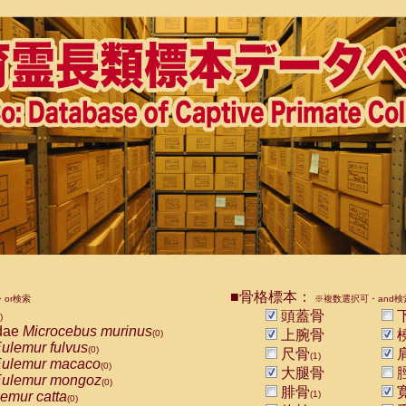
■骨格標本：
or検索
※複数選択可・and検
頭蓋骨
)
dae
Microcebus murinus
上腕骨
(0)
ulemur fulvus
(0)
尺骨
(1)
ulemur macaco
(0)
大腿骨
ulemur mongoz
(0)
腓骨
emur catta
(1)
(0)