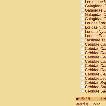
Lemuridae
V
Galagidae
G
Galagidae
G
Galagidae
O
Galagidae
G
Loridae
Lori
Loridae
Nyc
Loridae
Nyc
Loridae
Pero
Tarsiidae
Ta
Cebidae
Cal
Cebidae
Cal
Cebidae
Cal
Cebidae
Cal
Cebidae
Cal
Cebidae
Cal
Cebidae
Cal
Cebidae
Ce
Cebidae
Leo
Cebidae
Sag
Cebidae
Sag
Cebidae
Sag
Cebidae
Sag
■検索結果----------
Cebidae
Sag
Cebidae
Sa
剖検番号：02272