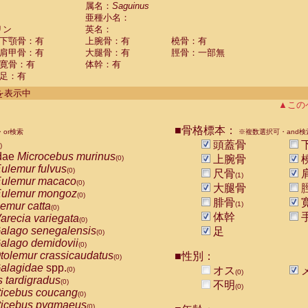
guinus midas
属名：
Saguinus
(0)
亜種小名：
guinus mystax
(0)
リン
英名：
uinus nigricollis
(1)
下顎骨：有
上腕骨：有
橈骨：有
guinus oedipus
(0)
肩甲骨：有
大腿骨：有
脛骨：一部無
uinus weddelli
(0)
寛骨：有
体幹：有
guinus
spp.
(0)
足：有
us trivirgatus
(0)
us albifrons
件を表示中
(0)
us apella
▲この
(0)
bus capucinus
(0)
us nigrivittatus
■骨格標本：
or検索
(0)
※複数選択可・and検
bus
spp.
頭蓋骨
(0)
)
miri boliviensis
dae
Microcebus murinus
(0)
上腕骨
(0)
miri sciureus
ulemur fulvus
(0)
(0)
尺骨
(1)
uatta caraya
ulemur macaco
(0)
(0)
大腿骨
uatta fusca
ulemur mongoz
(0)
(0)
腓骨
uatta seniculus
emur catta
(1)
(0)
(0)
uatta
spp.
体幹
arecia variegata
(0)
(0)
les belzebuth
alago senegalensis
足
(0)
(0)
les geoffroyi
alago demidovii
(0)
(0)
les paniscus
tolemur crassicaudatus
■性別：
(0)
(0)
les
spp.
alagidae
spp.
(0)
オス
(0)
(0)
othrix lagothricha
s tardigradus
(0)
(0)
不明
(0)
othrix lagothricha cana
ticebus coucang
(0)
(0)
Cacajao calvus rubicundus
ticebus pygmaeus
(0)
(0)