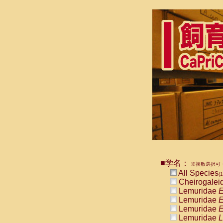
■学名：
※複数選択可・
All Species
(1
Cheirogalei
Lemuridae
E
Lemuridae
E
Lemuridae
E
Lemuridae
L