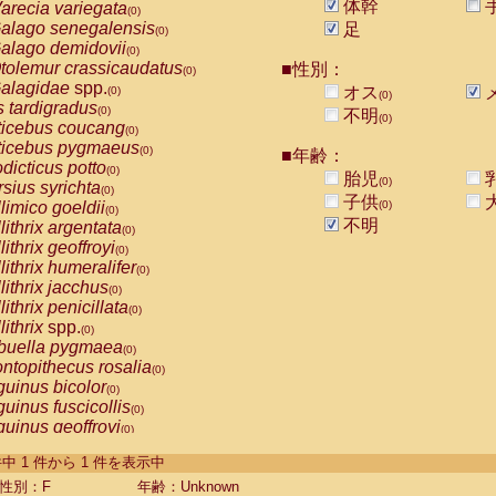
体幹
arecia variegata
(0)
alago senegalensis
足
(0)
alago demidovii
(0)
tolemur crassicaudatus
■性別：
(0)
alagidae
spp.
オス
(0)
(0)
s tardigradus
(0)
不明
(0)
ticebus coucang
(0)
ticebus pygmaeus
(0)
■年齢：
dicticus potto
(0)
胎児
(0)
rsius syrichta
(0)
子供
limico goeldii
(0)
(0)
不明
lithrix argentata
(0)
lithrix geoffroyi
(0)
lithrix humeralifer
(0)
lithrix jacchus
(0)
lithrix penicillata
(0)
lithrix
spp.
(0)
buella pygmaea
(0)
ntopithecus rosalia
(0)
uinus bicolor
(0)
uinus fuscicollis
(0)
uinus geoffroyi
(0)
uinus imperator
(0)
-1 件中 1 件から 1 件を表示中
uinus labiatus
(0)
guinus leucopus
性別：F
年齢：Unknown
(0)