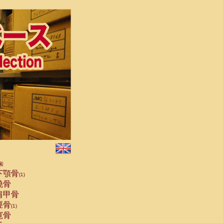
索
下顎骨
(1)
橈骨
肩甲骨
脛骨
(1)
寛骨