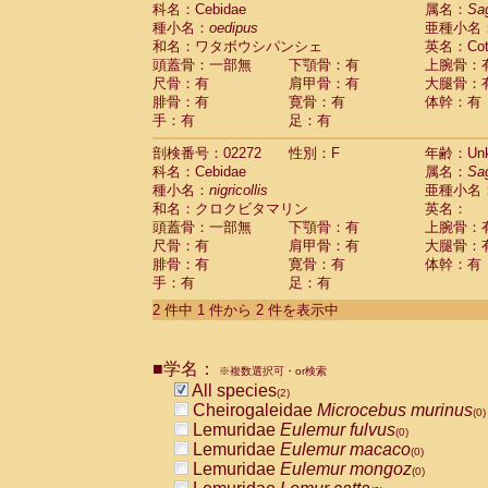
科名：Cebidae
Cebidae
Saguinus midas
属名：
Sa
(0)
種小名：
oedipus
亜種小名
Cebidae
Saguinus mystax
(0)
和名：ワタボウシパンシェ
英名：Cotto
Cebidae
Saguinus nigricollis
(1)
頭蓋骨：一部無
下顎骨：有
上腕骨：
Cebidae
Saguinus oedipus
(1)
尺骨：有
肩甲骨：有
大腿骨：
Cebidae
Saguinus weddelli
(0)
腓骨：有
寛骨：有
体幹：有
Cebidae
Saguinus
spp.
(0)
手：有
足：有
Cebidae
Aotus trivirgatus
(0)
Cebidae
Cebus albifrons
(0)
剖検番号：02272
性別：F
年齢：Unk
Cebidae
Cebus apella
科名：Cebidae
(0)
属名：
Sa
Cebidae
Cebus capucinus
種小名：
nigricollis
亜種小名
(0)
Cebidae
Cebus nigrivittatus
和名：クロクビタマリン
英名：
(0)
Cebidae
Cebus
spp.
頭蓋骨：一部無
下顎骨：有
上腕骨：
(0)
Cebidae
Saimiri boliviensis
尺骨：有
肩甲骨：有
大腿骨：
(0)
腓骨：有
Cebidae
Saimiri sciureus
寛骨：有
体幹：有
(0)
手：有
足：有
Atelidae
Alouatta caraya
(0)
Atelidae
Alouatta fusca
(0)
2 件中 1 件から 2 件を表示中
Atelidae
Alouatta seniculus
(0)
Atelidae
Alouatta
spp.
(0)
Atelidae
Ateles belzebuth
■学名：
(0)
※複数選択可・or検索
Atelidae
Ateles geoffroyi
(0)
All species
(2)
Atelidae
Ateles paniscus
(0)
Cheirogaleidae
Microcebus murinus
(0)
Atelidae
Ateles
spp.
(0)
Lemuridae
Eulemur fulvus
(0)
Atelidae
Lagothrix lagothricha
(0)
Lemuridae
Eulemur macaco
(0)
Atelidae
Lagothrix lagothricha cana
(0)
Lemuridae
Eulemur mongoz
(0)
Pitheciidae
Cacajao calvus rubicundu