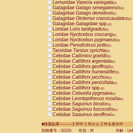
Lemuridae
Varecia variegata
(0)
Galagidae
Galago senegalensis
(0)
Galagidae
Galago demidovii
(0)
Galagidae
Otolemur crassicaudatus
(0)
Galagidae
Galagidae
spp.
(0)
Loridae
Loris tardigradus
(0)
Loridae
Nycticebus coucang
(0)
Loridae
Nycticebus pygmaeus
(0)
Loridae
Perodicticus potto
(0)
Tarsiidae
Tarsius syrichta
(0)
Cebidae
Callimico goeldii
(0)
Cebidae
Callithrix argentata
(0)
Cebidae
Callithrix geoffroyi
(0)
Cebidae
Callithrix humeralifer
(0)
Cebidae
Callithrix jacchus
(0)
Cebidae
Callithrix penicillata
(0)
Cebidae
Callithrix
spp.
(0)
Cebidae
Cebuella pygmaea
(0)
Cebidae
Leontopithecus rosalia
(0)
Cebidae
Saguinus bicolor
(0)
Cebidae
Saguinus fuscicollis
(0)
Cebidae
Saguinus geoffroyi
(0)
Cebidae
Saguinus imperator
(0)
■検索結果-----------2 件中 1 件から 2 件を表示中
Cebidae
Saguinus labiatus
(0)
Cebidae
Saguinus leucopus
剖検番号：02220
性別：M
年齢：Unk
(0)