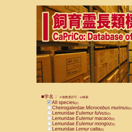
■学名：
※複数選択可・or検索
All species
(2)
Cheirogaleidae
Microcebus murinus
(0)
Lemuridae
Eulemur fulvus
(0)
Lemuridae
Eulemur macaco
(0)
Lemuridae
Eulemur mongoz
(0)
Lemuridae
Lemur catta
(0)