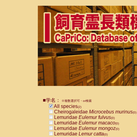
■学名：
※複数選択可・or検索
All species
(2)
Cheirogaleidae
Microcebus murinus
(0)
Lemuridae
Eulemur fulvus
(0)
Lemuridae
Eulemur macaco
(0)
Lemuridae
Eulemur mongoz
(0)
Lemuridae
Lemur catta
(0)