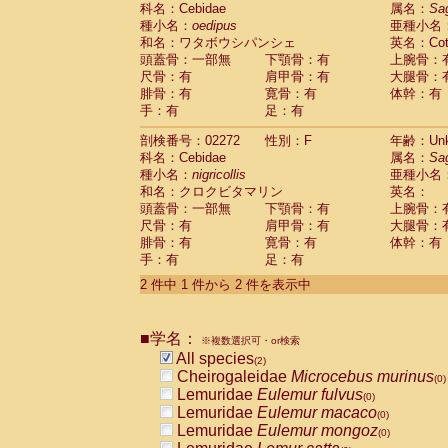
科名：Cebidae
Cebidae
Saguinus midas
属名：
Sa
(0)
種小名：
oedipus
亜種小名
Cebidae
Saguinus mystax
(0)
和名：ワタボウシパンシェ
英名：Cotto
Cebidae
Saguinus nigricollis
(1)
頭蓋骨：一部無
下顎骨：有
上腕骨：
Cebidae
Saguinus oedipus
(1)
尺骨：有
肩甲骨：有
大腿骨：
Cebidae
Saguinus weddelli
(0)
腓骨：有
寛骨：有
体幹：有
Cebidae
Saguinus
spp.
(0)
手：有
足：有
Cebidae
Aotus trivirgatus
(0)
Cebidae
Cebus albifrons
(0)
剖検番号：02272
性別：F
年齢：Unk
Cebidae
Cebus apella
科名：Cebidae
(0)
属名：
Sa
Cebidae
Cebus capucinus
種小名：
nigricollis
亜種小名
(0)
Cebidae
Cebus nigrivittatus
和名：クロクビタマリン
英名：
(0)
Cebidae
Cebus
spp.
頭蓋骨：一部無
下顎骨：有
上腕骨：
(0)
Cebidae
Saimiri boliviensis
尺骨：有
肩甲骨：有
大腿骨：
(0)
腓骨：有
Cebidae
Saimiri sciureus
寛骨：有
体幹：有
(0)
手：有
足：有
Atelidae
Alouatta caraya
(0)
Atelidae
Alouatta fusca
(0)
2 件中 1 件から 2 件を表示中
Atelidae
Alouatta seniculus
(0)
Atelidae
Alouatta
spp.
(0)
Atelidae
Ateles belzebuth
■学名：
(0)
※複数選択可・or検索
Atelidae
Ateles geoffroyi
(0)
All species
(2)
Atelidae
Ateles paniscus
(0)
Cheirogaleidae
Microcebus murinus
(0)
Atelidae
Ateles
spp.
(0)
Lemuridae
Eulemur fulvus
(0)
Atelidae
Lagothrix lagothricha
(0)
Lemuridae
Eulemur macaco
(0)
Atelidae
Lagothrix lagothricha cana
(0)
Lemuridae
Eulemur mongoz
(0)
Pitheciidae
Cacajao calvus rubicundu