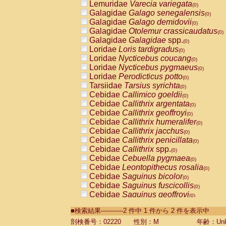
Lemuridae
Varecia variegata
(0)
Galagidae
Galago senegalensis
(0)
Galagidae
Galago demidovii
(0)
Galagidae
Otolemur crassicaudatus
(0)
Galagidae
Galagidae
spp.
(0)
Loridae
Loris tardigradus
(0)
Loridae
Nycticebus coucang
(0)
Loridae
Nycticebus pygmaeus
(0)
Loridae
Perodicticus potto
(0)
Tarsiidae
Tarsius syrichta
(0)
Cebidae
Callimico goeldii
(0)
Cebidae
Callithrix argentata
(0)
Cebidae
Callithrix geoffroyi
(0)
Cebidae
Callithrix humeralifer
(0)
Cebidae
Callithrix jacchus
(0)
Cebidae
Callithrix penicillata
(0)
Cebidae
Callithrix
spp.
(0)
Cebidae
Cebuella pygmaea
(0)
Cebidae
Leontopithecus rosalia
(0)
Cebidae
Saguinus bicolor
(0)
Cebidae
Saguinus fuscicollis
(0)
Cebidae
Saguinus geoffroyi
(0)
Cebidae
Saguinus imperator
(0)
■検索結果-----------2 件中 1 件から 2 件を表示中
Cebidae
Saguinus labiatus
(0)
Cebidae
Saguinus leucopus
剖検番号：02220
性別：M
年齢：Unk
(0)