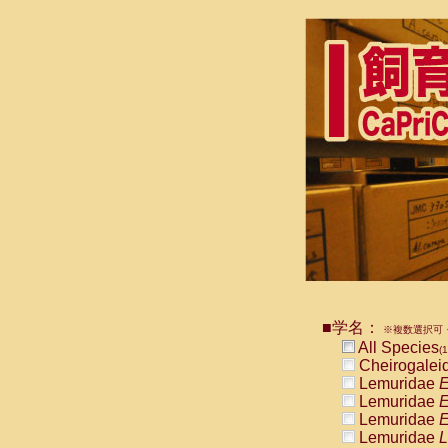
■学名：
※複数選択可・
All Species
(1
Cheirogalei
Lemuridae
E
Lemuridae
E
Lemuridae
E
Lemuridae
L