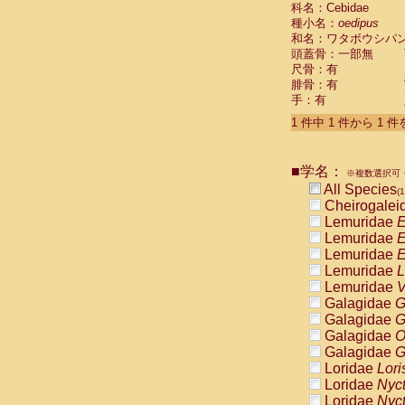
科名：Cebidae
Cebidae
Sa
種小名：
oedipus
Cebidae
Sa
和名：ワタボウシパ
Cebidae
Sag
頭蓋骨：一部無
Cebidae
Sa
尺骨：有
Cebidae
Sag
腓骨：有
Cebidae
Sa
手：有
Cebidae
Aot
Cebidae
Ceb
1 件中 1 件から 1 
Cebidae
Ceb
Cebidae
Ce
■学名：
Cebidae
Ceb
※複数選択可・
Cebidae
Ce
All Species
(1
Cebidae
Sai
Cheirogalei
Cebidae
Sai
Lemuridae
E
Atelidae
Alo
Lemuridae
E
Atelidae
Alo
Lemuridae
E
Atelidae
Alo
Lemuridae
L
Atelidae
Alo
Lemuridae
V
Atelidae
Ate
Galagidae
G
Atelidae
Ate
Galagidae
G
Atelidae
Ate
Galagidae
O
Atelidae
Ate
Galagidae
G
Atelidae
Lag
Loridae
Lori
Atelidae
Lag
Loridae
Nyc
Pitheciidae
Loridae
Nyc