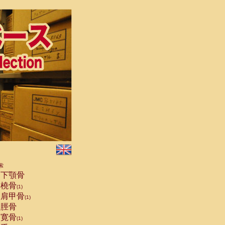
索
下顎骨
橈骨
(1)
肩甲骨
(1)
脛骨
寛骨
(1)