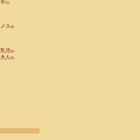
手
(1)
メス
(0)
乳児
(0)
大人
(0)