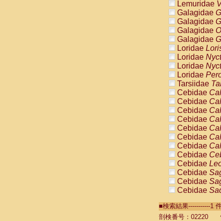
Lemuridae
V
Galagidae
G
Galagidae
G
Galagidae
O
Galagidae
G
Loridae
Lori
Loridae
Nyc
Loridae
Nyc
Loridae
Pero
Tarsiidae
Ta
Cebidae
Cal
Cebidae
Cal
Cebidae
Cal
Cebidae
Cal
Cebidae
Cal
Cebidae
Cal
Cebidae
Cal
Cebidae
Ce
Cebidae
Leo
Cebidae
Sag
Cebidae
Sag
Cebidae
Sag
Cebidae
Sag
■検索結果----------
Cebidae
Sag
Cebidae
Sa
剖検番号：02220