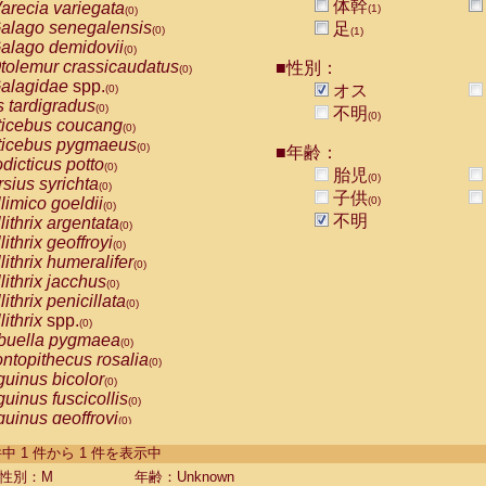
体幹
arecia variegata
(1)
(0)
alago senegalensis
足
(0)
(1)
alago demidovii
(0)
tolemur crassicaudatus
■性別：
(0)
alagidae
spp.
オス
(0)
s tardigradus
(0)
不明
(0)
ticebus coucang
(0)
ticebus pygmaeus
(0)
■年齢：
dicticus potto
(0)
胎児
(0)
rsius syrichta
(0)
子供
limico goeldii
(0)
(0)
不明
lithrix argentata
(0)
lithrix geoffroyi
(0)
lithrix humeralifer
(0)
lithrix jacchus
(0)
lithrix penicillata
(0)
lithrix
spp.
(0)
buella pygmaea
(0)
ntopithecus rosalia
(0)
uinus bicolor
(0)
uinus fuscicollis
(0)
uinus geoffroyi
(0)
uinus imperator
(0)
-1 件中 1 件から 1 件を表示中
uinus labiatus
(0)
guinus leucopus
性別：M
年齢：Unknown
(0)