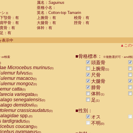
guinus midas
属名：
Saguinus
(0)
亜種小名：
guinus mystax
(0)
ンシェ
英名：Cotton-top Tamarin
uinus nigricollis
(0)
下顎骨：有
上腕骨：有
橈骨：有
guinus oedipus
(1)
肩甲骨：有
大腿骨：有
脛骨：有
uinus weddelli
(0)
寛骨：有
体幹：有
guinus
spp.
(0)
足：有
us trivirgatus
(0)
us albifrons
件を表示中
(0)
us apella
▲この
(0)
bus capucinus
(0)
us nigrivittatus
■骨格標本：
or検索
(0)
※複数選択可・and検
bus
spp.
頭蓋骨
(0)
)
miri boliviensis
dae
Microcebus murinus
(0)
上腕骨
(0)
(1)
miri sciureus
ulemur fulvus
(0)
(0)
尺骨
uatta caraya
ulemur macaco
(0)
(0)
大腿骨
uatta fusca
ulemur mongoz
(0)
(0)
腓骨
uatta seniculus
emur catta
(0)
(0)
uatta
spp.
体幹
arecia variegata
(0)
(1)
(0)
les belzebuth
alago senegalensis
足
(0)
(0)
(1)
les geoffroyi
alago demidovii
(0)
(0)
les paniscus
tolemur crassicaudatus
■性別：
(0)
(0)
les
spp.
alagidae
spp.
(0)
オス
(0)
othrix lagothricha
s tardigradus
(0)
(0)
不明
(0)
othrix lagothricha cana
ticebus coucang
(0)
(0)
Cacajao calvus rubicundus
ticebus pygmaeus
(0)
(0)