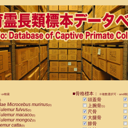
■骨格標本：
or検索
※複数選択可・and検
頭蓋骨
)
dae
Microcebus murinus
上腕骨
(0)
(1)
ulemur fulvus
(0)
尺骨
ulemur macaco
(0)
大腿骨
ulemur mongoz
(0)
腓骨
emur catta
(0)