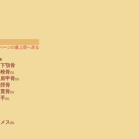
ページの最上部へ戻る
索
下顎骨
橈骨
(1)
肩甲骨
(1)
脛骨
寛骨
(1)
手
(1)
メス
(0)