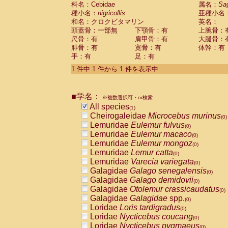
科名：Cebidae
Cebidae
Saguinus midas
属名：
Sa
(0)
種小名：
nigricollis
亜種小名
Cebidae
Saguinus mystax
(0)
和名：クロクビタマリン
英名：
Cebidae
Saguinus nigricollis
(1)
頭蓋骨：一部無
下顎骨：有
上腕骨：
Cebidae
Saguinus oedipus
(0)
尺骨：有
肩甲骨：有
大腿骨：
Cebidae
Saguinus weddelli
(0)
腓骨：有
寛骨：有
体幹：有
Cebidae
Saguinus
spp.
(0)
手：有
足：有
Cebidae
Aotus trivirgatus
(0)
Cebidae
Cebus albifrons
1 件中 1 件から 1 件を表示中
(0)
Cebidae
Cebus apella
(0)
Cebidae
Cebus capucinus
(0)
■学名：
Cebidae
Cebus nigrivittatus
※複数選択可・or検索
(0)
Cebidae
Cebus
spp.
All species
(0)
(1)
Cebidae
Saimiri boliviensis
Cheirogaleidae
Microcebus murinus
(0)
(0)
Cebidae
Saimiri sciureus
Lemuridae
Eulemur fulvus
(0)
(0)
Atelidae
Alouatta caraya
Lemuridae
Eulemur macaco
(0)
(0)
Atelidae
Alouatta fusca
Lemuridae
Eulemur mongoz
(0)
(0)
Atelidae
Alouatta seniculus
Lemuridae
Lemur catta
(0)
(0)
Atelidae
Alouatta
spp.
Lemuridae
Varecia variegata
(0)
(0)
Atelidae
Ateles belzebuth
Galagidae
Galago senegalensis
(0)
(0)
Atelidae
Ateles geoffroyi
Galagidae
Galago demidovii
(0)
(0)
Atelidae
Ateles paniscus
Galagidae
Otolemur crassicaudatus
(0)
(0)
Atelidae
Ateles
spp.
Galagidae
Galagidae
spp.
(0)
(0)
Atelidae
Lagothrix lagothricha
Loridae
Loris tardigradus
(0)
(0)
Atelidae
Lagothrix lagothricha cana
Loridae
Nycticebus coucang
(0)
(0)
Pitheciidae
Cacajao calvus rubicundu
Loridae
Nycticebus pygmaeus
(0)