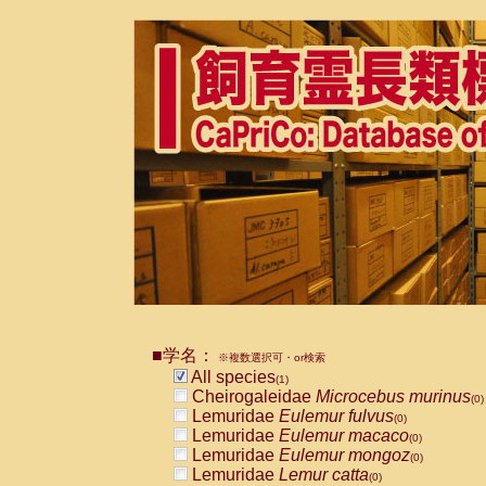
■学名：
※複数選択可・or検索
All species
(1)
Cheirogaleidae
Microcebus murinus
(0)
Lemuridae
Eulemur fulvus
(0)
Lemuridae
Eulemur macaco
(0)
Lemuridae
Eulemur mongoz
(0)
Lemuridae
Lemur catta
(0)