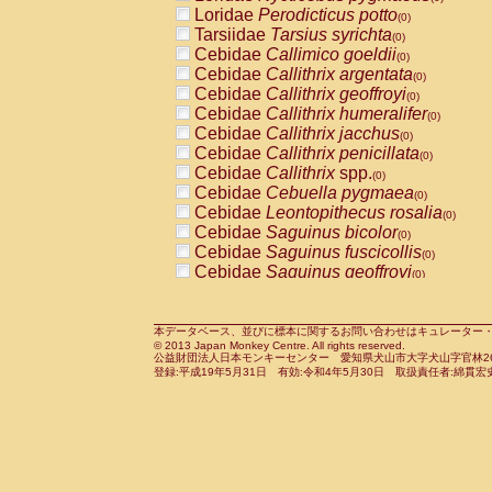
Pitheciidae
Callicebus cupreus
Loridae
Perodicticus potto
(0)
(0)
Pitheciidae
Callicebus donacophilus
Tarsiidae
Tarsius syrichta
(0
(0)
Pitheciidae
Callicebus moloch
Cebidae
Callimico goeldii
(0)
(0)
Pitheciidae
Callicebus torquatus
Cebidae
Callithrix argentata
(0)
(0)
Pitheciidae
Callicebus
spp.
Cebidae
Callithrix geoffroyi
(0)
(0)
Pitheciidae
Chiropotes satanas
Cebidae
Callithrix humeralifer
(0)
(0)
Pitheciidae
Pithecia monachus
Cebidae
Callithrix jacchus
(0)
(0)
Pitheciidae
Pithecia pithecia
Cebidae
Callithrix penicillata
(0)
(0)
Cercopithecidae
Cercocebus agilis
Cebidae
Callithrix
spp.
(0)
(0)
Cercopithecidae
Cercocebus galeritus
Cebidae
Cebuella pygmaea
(0)
Cercopithecidae
Cercocebus torquatu
Cebidae
Leontopithecus rosalia
(0)
Cercopithecidae
Cercocebus torquatus
Cebidae
Saguinus bicolor
(0)
Cercopithecidae
Cercocebus torquatu
Cebidae
Saguinus fuscicollis
(0)
Cercopithecidae
Cercocebus
hybrid
Cebidae
Saguinus geoffroyi
(0)
(0)
Cercopithecidae
Cercocebus
spp.
Cebidae
Saguinus imperator
(0)
(0)
Cercopithecidae
Lophocebus albigen
Cebidae
Saguinus labiatus
(0)
Cercopithecidae
Papio anubis
Cebidae
Saguinus leucopus
本データベース、並びに標本に関するお問い合わせはキュレーター・新宅勇太までお願い
(0)
(0)
© 2013 Japan Monkey Centre. All rights reserved.
Cercopithecidae
Papio cynocephalus
Cebidae
Saguinus midas
(
(0)
公益財団法人日本モンキーセンター 愛知県犬山市大字犬山字官林26番
Cercopithecidae
Papio hamadryas
Cebidae
Saguinus mystax
(0)
登録:平成19年5月31日 有効:令和4年5月30日 取扱責任者:綿貫宏
(0)
Cercopithecidae
Papio papio
Cebidae
Saguinus nigricollis
(0)
(1)
Cercopithecidae
Papio
spp.
Cebidae
Saguinus oedipus
(0)
(0)
Cercopithecidae
Mandrillus leucopha
Cebidae
Saguinus weddelli
(0)
Cercopithecidae
Mandrillus sphinx
Cebidae
Saguinus
spp.
(0)
(0)
Cercopithecidae
Theropithecus gelad
Cebidae
Aotus trivirgatus
(0)
Cercopithecidae
Macaca arctoides
Cebidae
Cebus albifrons
(0)
(0)