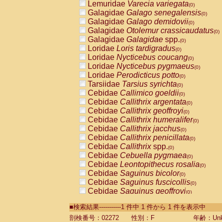
Lemuridae
Varecia variegata
(0)
Galagidae
Galago senegalensis
(0)
Galagidae
Galago demidovii
(0)
Galagidae
Otolemur crassicaudatus
(0)
Galagidae
Galagidae
spp.
(0)
Loridae
Loris tardigradus
(0)
Loridae
Nycticebus coucang
(0)
Loridae
Nycticebus pygmaeus
(0)
Loridae
Perodicticus potto
(0)
Tarsiidae
Tarsius syrichta
(0)
Cebidae
Callimico goeldii
(0)
Cebidae
Callithrix argentata
(0)
Cebidae
Callithrix geoffroyi
(0)
Cebidae
Callithrix humeralifer
(0)
Cebidae
Callithrix jacchus
(0)
Cebidae
Callithrix penicillata
(0)
Cebidae
Callithrix
spp.
(0)
Cebidae
Cebuella pygmaea
(0)
Cebidae
Leontopithecus rosalia
(0)
Cebidae
Saguinus bicolor
(0)
Cebidae
Saguinus fuscicollis
(0)
Cebidae
Saguinus geoffroyi
(0)
Cebidae
Saguinus imperator
(0)
■検索結果-----------1 件中 1 件から 1 件を表示中
Cebidae
Saguinus labiatus
(0)
Cebidae
Saguinus leucopus
剖検番号：02272
性別：F
年齢：Unk
(0)