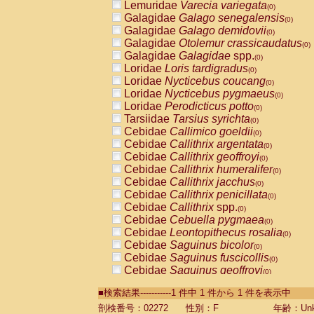
Lemuridae
Varecia variegata
(0)
Galagidae
Galago senegalensis
(0)
Galagidae
Galago demidovii
(0)
Galagidae
Otolemur crassicaudatus
(0)
Galagidae
Galagidae
spp.
(0)
Loridae
Loris tardigradus
(0)
Loridae
Nycticebus coucang
(0)
Loridae
Nycticebus pygmaeus
(0)
Loridae
Perodicticus potto
(0)
Tarsiidae
Tarsius syrichta
(0)
Cebidae
Callimico goeldii
(0)
Cebidae
Callithrix argentata
(0)
Cebidae
Callithrix geoffroyi
(0)
Cebidae
Callithrix humeralifer
(0)
Cebidae
Callithrix jacchus
(0)
Cebidae
Callithrix penicillata
(0)
Cebidae
Callithrix
spp.
(0)
Cebidae
Cebuella pygmaea
(0)
Cebidae
Leontopithecus rosalia
(0)
Cebidae
Saguinus bicolor
(0)
Cebidae
Saguinus fuscicollis
(0)
Cebidae
Saguinus geoffroyi
(0)
Cebidae
Saguinus imperator
(0)
■検索結果-----------1 件中 1 件から 1 件を表示中
Cebidae
Saguinus labiatus
(0)
Cebidae
Saguinus leucopus
剖検番号：02272
性別：F
年齢：Unk
(0)