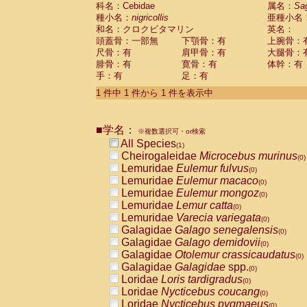
科名：Cebidae
Cebidae
Saguinus midas
属名：
Sa
(0)
種小名：
nigricollis
亜種小名
Cebidae
Saguinus mystax
(0)
和名：クロクビタマリン
英名：
Cebidae
Saguinus nigricollis
(1)
頭蓋骨：一部無
下顎骨：有
上腕骨：
Cebidae
Saguinus oedipus
(0)
尺骨：有
肩甲骨：有
大腿骨：
Cebidae
Saguinus weddelli
(0)
腓骨：有
寛骨：有
体幹：有
Cebidae
Saguinus
spp.
(0)
手：有
足：有
Cebidae
Aotus trivirgatus
(0)
Cebidae
Cebus albifrons
1 件中 1 件から 1 件を表示中
(0)
Cebidae
Cebus apella
(0)
Cebidae
Cebus capucinus
(0)
■学名：
Cebidae
Cebus nigrivittatus
※複数選択可・or検索
(0)
Cebidae
Cebus
spp.
All Species
(0)
(1)
Cebidae
Saimiri boliviensis
Cheirogaleidae
Microcebus murinus
(0)
(0)
Cebidae
Saimiri sciureus
Lemuridae
Eulemur fulvus
(0)
(0)
Atelidae
Alouatta caraya
Lemuridae
Eulemur macaco
(0)
(0)
Atelidae
Alouatta fusca
Lemuridae
Eulemur mongoz
(0)
(0)
Atelidae
Alouatta seniculus
Lemuridae
Lemur catta
(0)
(0)
Atelidae
Alouatta
spp.
Lemuridae
Varecia variegata
(0)
(0)
Atelidae
Ateles belzebuth
Galagidae
Galago senegalensis
(0)
(0)
Atelidae
Ateles geoffroyi
Galagidae
Galago demidovii
(0)
(0)
Atelidae
Ateles paniscus
Galagidae
Otolemur crassicaudatus
(0)
(0)
Atelidae
Ateles
spp.
Galagidae
Galagidae
spp.
(0)
(0)
Atelidae
Lagothrix lagothricha
Loridae
Loris tardigradus
(0)
(0)
Atelidae
Lagothrix lagothricha cana
Loridae
Nycticebus coucang
(0)
(0)
Pitheciidae
Cacajao calvus rubicundu
Loridae
Nycticebus pygmaeus
(0)