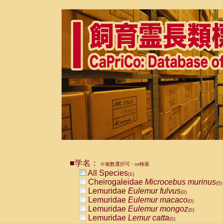
■学名：
※複数選択可・or検索
All Species
(1)
Cheirogaleidae
Microcebus murinus
(0)
Lemuridae
Eulemur fulvus
(0)
Lemuridae
Eulemur macaco
(0)
Lemuridae
Eulemur mongoz
(0)
Lemuridae
Lemur catta
(0)