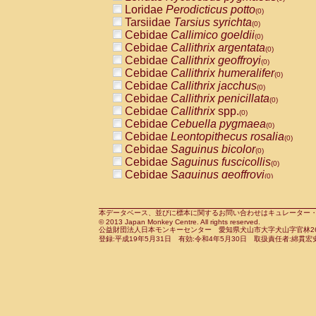
Pitheciidae
Callicebus cupreus
Loridae
Perodicticus potto
(0)
(0)
Pitheciidae
Callicebus donacophilus
Tarsiidae
Tarsius syrichta
(0
(0)
Pitheciidae
Callicebus moloch
Cebidae
Callimico goeldii
(0)
(0)
Pitheciidae
Callicebus torquatus
Cebidae
Callithrix argentata
(0)
(0)
Pitheciidae
Callicebus
spp.
Cebidae
Callithrix geoffroyi
(0)
(0)
Pitheciidae
Chiropotes satanas
Cebidae
Callithrix humeralifer
(0)
(0)
Pitheciidae
Pithecia monachus
Cebidae
Callithrix jacchus
(0)
(0)
Pitheciidae
Pithecia pithecia
Cebidae
Callithrix penicillata
(0)
(0)
Cercopithecidae
Cercocebus agilis
Cebidae
Callithrix
spp.
(0)
(0)
Cercopithecidae
Cercocebus galeritus
Cebidae
Cebuella pygmaea
(0)
Cercopithecidae
Cercocebus torquatu
Cebidae
Leontopithecus rosalia
(0)
Cercopithecidae
Cercocebus torquatus
Cebidae
Saguinus bicolor
(0)
Cercopithecidae
Cercocebus torquatu
Cebidae
Saguinus fuscicollis
(0)
Cercopithecidae
Cercocebus
hybrid
Cebidae
Saguinus geoffroyi
(0)
(0)
Cercopithecidae
Cercocebus
spp.
Cebidae
Saguinus imperator
(0)
(0)
Cercopithecidae
Lophocebus albigen
Cebidae
Saguinus labiatus
(0)
Cercopithecidae
Papio anubis
Cebidae
Saguinus leucopus
本データベース、並びに標本に関するお問い合わせはキュレーター・新宅勇太までお願い
(0)
(0)
© 2013 Japan Monkey Centre. All rights reserved.
Cercopithecidae
Papio cynocephalus
Cebidae
Saguinus midas
(
(0)
公益財団法人日本モンキーセンター 愛知県犬山市大字犬山字官林26番
Cercopithecidae
Papio hamadryas
Cebidae
Saguinus mystax
(0)
登録:平成19年5月31日 有効:令和4年5月30日 取扱責任者:綿貫宏
(0)
Cercopithecidae
Papio papio
Cebidae
Saguinus nigricollis
(0)
(1)
Cercopithecidae
Papio
spp.
Cebidae
Saguinus oedipus
(0)
(0)
Cercopithecidae
Mandrillus leucopha
Cebidae
Saguinus weddelli
(0)
Cercopithecidae
Mandrillus sphinx
Cebidae
Saguinus
spp.
(0)
(0)
Cercopithecidae
Theropithecus gelad
Cebidae
Aotus trivirgatus
(0)
Cercopithecidae
Macaca arctoides
Cebidae
Cebus albifrons
(0)
(0)