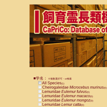
■学名：
※複数選択可・or検索
All Species
(1)
Cheirogaleidae
Microcebus murinus
(0)
Lemuridae
Eulemur fulvus
(0)
Lemuridae
Eulemur macaco
(0)
Lemuridae
Eulemur mongoz
(0)
Lemuridae
Lemur catta
(0)