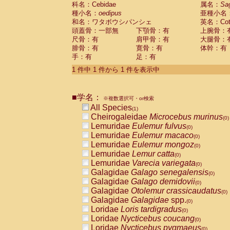
科名：Cebidae
Cebidae
Saguinus midas
属名：
Sa
(0)
種小名：
oedipus
亜種小名
Cebidae
Saguinus mystax
(0)
和名：ワタボウシパンシェ
英名：Cotto
Cebidae
Saguinus nigricollis
(0)
頭蓋骨：一部無
下顎骨：有
上腕骨：
Cebidae
Saguinus oedipus
(1)
尺骨：有
肩甲骨：有
大腿骨：
Cebidae
Saguinus weddelli
(0)
腓骨：有
寛骨：有
体幹：有
Cebidae
Saguinus
spp.
(0)
手：有
足：有
Cebidae
Aotus trivirgatus
(0)
Cebidae
Cebus albifrons
1 件中 1 件から 1 件を表示中
(0)
Cebidae
Cebus apella
(0)
Cebidae
Cebus capucinus
(0)
■学名：
Cebidae
Cebus nigrivittatus
※複数選択可・or検索
(0)
Cebidae
Cebus
spp.
All Species
(0)
(1)
Cebidae
Saimiri boliviensis
Cheirogaleidae
Microcebus murinus
(0)
(0)
Cebidae
Saimiri sciureus
Lemuridae
Eulemur fulvus
(0)
(0)
Atelidae
Alouatta caraya
Lemuridae
Eulemur macaco
(0)
(0)
Atelidae
Alouatta fusca
Lemuridae
Eulemur mongoz
(0)
(0)
Atelidae
Alouatta seniculus
Lemuridae
Lemur catta
(0)
(0)
Atelidae
Alouatta
spp.
Lemuridae
Varecia variegata
(0)
(0)
Atelidae
Ateles belzebuth
Galagidae
Galago senegalensis
(0)
(0)
Atelidae
Ateles geoffroyi
Galagidae
Galago demidovii
(0)
(0)
Atelidae
Ateles paniscus
Galagidae
Otolemur crassicaudatus
(0)
(0)
Atelidae
Ateles
spp.
Galagidae
Galagidae
spp.
(0)
(0)
Atelidae
Lagothrix lagothricha
Loridae
Loris tardigradus
(0)
(0)
Atelidae
Lagothrix lagothricha cana
Loridae
Nycticebus coucang
(0)
(0)
Pitheciidae
Cacajao calvus rubicundu
Loridae
Nycticebus pygmaeus
(0)