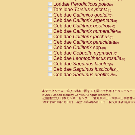
Pitheciidae
Callicebus cupreus
Loridae
Perodicticus potto
(0)
(0)
Pitheciidae
Callicebus donacophilus
Tarsiidae
Tarsius syrichta
(0
(0)
Pitheciidae
Callicebus moloch
Cebidae
Callimico goeldii
(0)
(0)
Pitheciidae
Callicebus torquatus
Cebidae
Callithrix argentata
(0)
(0)
Pitheciidae
Callicebus
spp.
Cebidae
Callithrix geoffroyi
(0)
(0)
Pitheciidae
Chiropotes satanas
Cebidae
Callithrix humeralifer
(0)
(0)
Pitheciidae
Pithecia monachus
Cebidae
Callithrix jacchus
(0)
(0)
Pitheciidae
Pithecia pithecia
Cebidae
Callithrix penicillata
(0)
(0)
Cercopithecidae
Cercocebus agilis
Cebidae
Callithrix
spp.
(0)
(0)
Cercopithecidae
Cercocebus galeritus
Cebidae
Cebuella pygmaea
(0)
Cercopithecidae
Cercocebus torquatu
Cebidae
Leontopithecus rosalia
(0)
Cercopithecidae
Cercocebus torquatus
Cebidae
Saguinus bicolor
(0)
Cercopithecidae
Cercocebus torquatu
Cebidae
Saguinus fuscicollis
(0)
Cercopithecidae
Cercocebus
hybrid
Cebidae
Saguinus geoffroyi
(0)
(0)
Cercopithecidae
Cercocebus
spp.
Cebidae
Saguinus imperator
(0)
(0)
Cercopithecidae
Lophocebus albigen
Cebidae
Saguinus labiatus
(0)
Cercopithecidae
Papio anubis
Cebidae
Saguinus leucopus
本データベース、並びに標本に関するお問い合わせはキュレーター・新宅勇太までお願い
(0)
(0)
© 2013 Japan Monkey Centre. All rights reserved.
Cercopithecidae
Papio cynocephalus
Cebidae
Saguinus midas
(
(0)
公益財団法人日本モンキーセンター 愛知県犬山市大字犬山字官林26番
Cercopithecidae
Papio hamadryas
Cebidae
Saguinus mystax
(0)
登録:平成19年5月31日 有効:令和4年5月30日 取扱責任者:綿貫宏
(0)
Cercopithecidae
Papio papio
Cebidae
Saguinus nigricollis
(0)
(0)
Cercopithecidae
Papio
spp.
Cebidae
Saguinus oedipus
(0)
(1)
Cercopithecidae
Mandrillus leucopha
Cebidae
Saguinus weddelli
(0)
Cercopithecidae
Mandrillus sphinx
Cebidae
Saguinus
spp.
(0)
(0)
Cercopithecidae
Theropithecus gelad
Cebidae
Aotus trivirgatus
(0)
Cercopithecidae
Macaca arctoides
Cebidae
Cebus albifrons
(0)
(0)