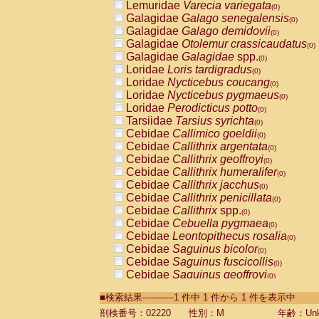
Lemuridae
Varecia variegata
(0)
Galagidae
Galago senegalensis
(0)
Galagidae
Galago demidovii
(0)
Galagidae
Otolemur crassicaudatus
(0)
Galagidae
Galagidae
spp.
(0)
Loridae
Loris tardigradus
(0)
Loridae
Nycticebus coucang
(0)
Loridae
Nycticebus pygmaeus
(0)
Loridae
Perodicticus potto
(0)
Tarsiidae
Tarsius syrichta
(0)
Cebidae
Callimico goeldii
(0)
Cebidae
Callithrix argentata
(0)
Cebidae
Callithrix geoffroyi
(0)
Cebidae
Callithrix humeralifer
(0)
Cebidae
Callithrix jacchus
(0)
Cebidae
Callithrix penicillata
(0)
Cebidae
Callithrix
spp.
(0)
Cebidae
Cebuella pygmaea
(0)
Cebidae
Leontopithecus rosalia
(0)
Cebidae
Saguinus bicolor
(0)
Cebidae
Saguinus fuscicollis
(0)
Cebidae
Saguinus geoffroyi
(0)
Cebidae
Saguinus imperator
(0)
■検索結果-----------1 件中 1 件から 1 件を表示中
Cebidae
Saguinus labiatus
(0)
Cebidae
Saguinus leucopus
剖検番号：02220
性別：M
年齢：Unk
(0)