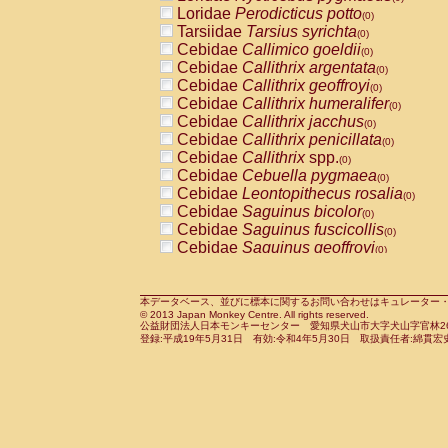
Pitheciidae
Callicebus cupreus
Loridae
Perodicticus potto
(0)
(0)
Pitheciidae
Callicebus donacophilus
Tarsiidae
Tarsius syrichta
(0
(0)
Pitheciidae
Callicebus moloch
Cebidae
Callimico goeldii
(0)
(0)
Pitheciidae
Callicebus torquatus
Cebidae
Callithrix argentata
(0)
(0)
Pitheciidae
Callicebus
spp.
Cebidae
Callithrix geoffroyi
(0)
(0)
Pitheciidae
Chiropotes satanas
Cebidae
Callithrix humeralifer
(0)
(0)
Pitheciidae
Pithecia monachus
Cebidae
Callithrix jacchus
(0)
(0)
Pitheciidae
Pithecia pithecia
Cebidae
Callithrix penicillata
(0)
(0)
Cercopithecidae
Cercocebus agilis
Cebidae
Callithrix
spp.
(0)
(0)
Cercopithecidae
Cercocebus galeritus
Cebidae
Cebuella pygmaea
(0)
Cercopithecidae
Cercocebus torquatu
Cebidae
Leontopithecus rosalia
(0)
Cercopithecidae
Cercocebus torquatus
Cebidae
Saguinus bicolor
(0)
Cercopithecidae
Cercocebus torquatu
Cebidae
Saguinus fuscicollis
(0)
Cercopithecidae
Cercocebus
hybrid
Cebidae
Saguinus geoffroyi
(0)
(0)
Cercopithecidae
Cercocebus
spp.
Cebidae
Saguinus imperator
(0)
(0)
Cercopithecidae
Lophocebus albigen
Cebidae
Saguinus labiatus
(0)
Cercopithecidae
Papio anubis
Cebidae
Saguinus leucopus
本データベース、並びに標本に関するお問い合わせはキュレーター・新宅勇太までお願い
(0)
(0)
© 2013 Japan Monkey Centre. All rights reserved.
Cercopithecidae
Papio cynocephalus
Cebidae
Saguinus midas
(
(0)
公益財団法人日本モンキーセンター 愛知県犬山市大字犬山字官林26番
Cercopithecidae
Papio hamadryas
Cebidae
Saguinus mystax
(0)
登録:平成19年5月31日 有効:令和4年5月30日 取扱責任者:綿貫宏
(0)
Cercopithecidae
Papio papio
Cebidae
Saguinus nigricollis
(0)
(1)
Cercopithecidae
Papio
spp.
Cebidae
Saguinus oedipus
(0)
(0)
Cercopithecidae
Mandrillus leucopha
Cebidae
Saguinus weddelli
(0)
Cercopithecidae
Mandrillus sphinx
Cebidae
Saguinus
spp.
(0)
(0)
Cercopithecidae
Theropithecus gelad
Cebidae
Aotus trivirgatus
(0)
Cercopithecidae
Macaca arctoides
Cebidae
Cebus albifrons
(0)
(0)