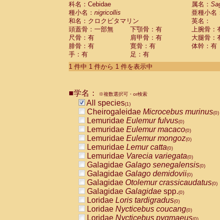
科名：Cebidae
Cebidae
Saguinus midas
属名：
Sa
(0)
種小名：
nigricollis
亜種小名
Cebidae
Saguinus mystax
(0)
和名：クロクビタマリン
英名：
Cebidae
Saguinus nigricollis
(1)
頭蓋骨：一部無
下顎骨：有
上腕骨：
Cebidae
Saguinus oedipus
(0)
尺骨：有
肩甲骨：有
大腿骨：
Cebidae
Saguinus weddelli
(0)
腓骨：有
寛骨：有
体幹：有
Cebidae
Saguinus
spp.
(0)
手：有
足：有
Cebidae
Aotus trivirgatus
(0)
Cebidae
Cebus albifrons
1 件中 1 件から 1 件を表示中
(0)
Cebidae
Cebus apella
(0)
Cebidae
Cebus capucinus
(0)
■学名：
Cebidae
Cebus nigrivittatus
※複数選択可・or検索
(0)
Cebidae
Cebus
spp.
All species
(0)
(1)
Cebidae
Saimiri boliviensis
Cheirogaleidae
Microcebus murinus
(0)
(0)
Cebidae
Saimiri sciureus
Lemuridae
Eulemur fulvus
(0)
(0)
Atelidae
Alouatta caraya
Lemuridae
Eulemur macaco
(0)
(0)
Atelidae
Alouatta fusca
Lemuridae
Eulemur mongoz
(0)
(0)
Atelidae
Alouatta seniculus
Lemuridae
Lemur catta
(0)
(0)
Atelidae
Alouatta
spp.
Lemuridae
Varecia variegata
(0)
(0)
Atelidae
Ateles belzebuth
Galagidae
Galago senegalensis
(0)
(0)
Atelidae
Ateles geoffroyi
Galagidae
Galago demidovii
(0)
(0)
Atelidae
Ateles paniscus
Galagidae
Otolemur crassicaudatus
(0)
(0)
Atelidae
Ateles
spp.
Galagidae
Galagidae
spp.
(0)
(0)
Atelidae
Lagothrix lagothricha
Loridae
Loris tardigradus
(0)
(0)
Atelidae
Lagothrix lagothricha cana
Loridae
Nycticebus coucang
(0)
(0)
Pitheciidae
Cacajao calvus rubicundu
Loridae
Nycticebus pygmaeus
(0)