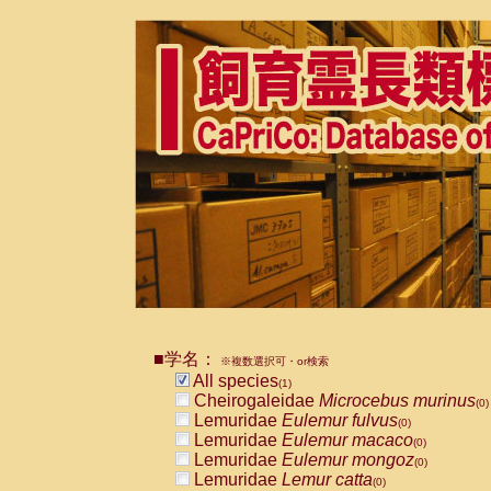
■学名：
※複数選択可・or検索
All species
(1)
Cheirogaleidae
Microcebus murinus
(0)
Lemuridae
Eulemur fulvus
(0)
Lemuridae
Eulemur macaco
(0)
Lemuridae
Eulemur mongoz
(0)
Lemuridae
Lemur catta
(0)