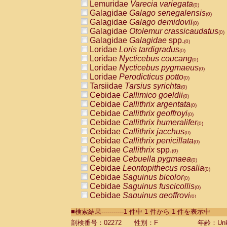
Lemuridae
Varecia variegata
(0)
Galagidae
Galago senegalensis
(0)
Galagidae
Galago demidovii
(0)
Galagidae
Otolemur crassicaudatus
(0)
Galagidae
Galagidae
spp.
(0)
Loridae
Loris tardigradus
(0)
Loridae
Nycticebus coucang
(0)
Loridae
Nycticebus pygmaeus
(0)
Loridae
Perodicticus potto
(0)
Tarsiidae
Tarsius syrichta
(0)
Cebidae
Callimico goeldii
(0)
Cebidae
Callithrix argentata
(0)
Cebidae
Callithrix geoffroyi
(0)
Cebidae
Callithrix humeralifer
(0)
Cebidae
Callithrix jacchus
(0)
Cebidae
Callithrix penicillata
(0)
Cebidae
Callithrix
spp.
(0)
Cebidae
Cebuella pygmaea
(0)
Cebidae
Leontopithecus rosalia
(0)
Cebidae
Saguinus bicolor
(0)
Cebidae
Saguinus fuscicollis
(0)
Cebidae
Saguinus geoffroyi
(0)
Cebidae
Saguinus imperator
(0)
■検索結果-----------1 件中 1 件から 1 件を表示中
Cebidae
Saguinus labiatus
(0)
Cebidae
Saguinus leucopus
剖検番号：02272
性別：F
年齢：Unk
(0)