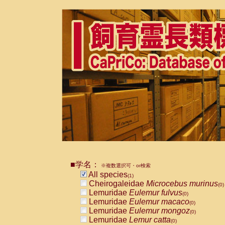
■学名：
※複数選択可・or検索
All species
(1)
Cheirogaleidae
Microcebus murinus
(0)
Lemuridae
Eulemur fulvus
(0)
Lemuridae
Eulemur macaco
(0)
Lemuridae
Eulemur mongoz
(0)
Lemuridae
Lemur catta
(0)