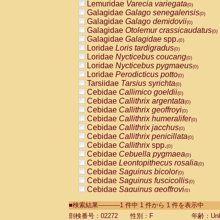
Lemuridae
Varecia variegata
(0)
Galagidae
Galago senegalensis
(0)
Galagidae
Galago demidovii
(0)
Galagidae
Otolemur crassicaudatus
(0)
Galagidae
Galagidae
spp.
(0)
Loridae
Loris tardigradus
(0)
Loridae
Nycticebus coucang
(0)
Loridae
Nycticebus pygmaeus
(0)
Loridae
Perodicticus potto
(0)
Tarsiidae
Tarsius syrichta
(0)
Cebidae
Callimico goeldii
(0)
Cebidae
Callithrix argentata
(0)
Cebidae
Callithrix geoffroyi
(0)
Cebidae
Callithrix humeralifer
(0)
Cebidae
Callithrix jacchus
(0)
Cebidae
Callithrix penicillata
(0)
Cebidae
Callithrix
spp.
(0)
Cebidae
Cebuella pygmaea
(0)
Cebidae
Leontopithecus rosalia
(0)
Cebidae
Saguinus bicolor
(0)
Cebidae
Saguinus fuscicollis
(0)
Cebidae
Saguinus geoffroyi
(0)
Cebidae
Saguinus imperator
(0)
■検索結果-----------1 件中 1 件から 1 件を表示中
Cebidae
Saguinus labiatus
(0)
Cebidae
Saguinus leucopus
剖検番号：02272
性別：F
年齢：Unk
(0)