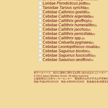
Pitheciidae
Callicebus cupreus
Loridae
Perodicticus potto
(0)
(0)
Pitheciidae
Callicebus donacophilus
Tarsiidae
Tarsius syrichta
(0
(0)
Pitheciidae
Callicebus moloch
Cebidae
Callimico goeldii
(0)
(0)
Pitheciidae
Callicebus torquatus
Cebidae
Callithrix argentata
(0)
(0)
Pitheciidae
Callicebus
spp.
Cebidae
Callithrix geoffroyi
(0)
(0)
Pitheciidae
Chiropotes satanas
Cebidae
Callithrix humeralifer
(0)
(0)
Pitheciidae
Pithecia monachus
Cebidae
Callithrix jacchus
(0)
(0)
Pitheciidae
Pithecia pithecia
Cebidae
Callithrix penicillata
(0)
(0)
Cercopithecidae
Cercocebus agilis
Cebidae
Callithrix
spp.
(0)
(0)
Cercopithecidae
Cercocebus galeritus
Cebidae
Cebuella pygmaea
(0)
Cercopithecidae
Cercocebus torquatu
Cebidae
Leontopithecus rosalia
(0)
Cercopithecidae
Cercocebus torquatus
Cebidae
Saguinus bicolor
(0)
Cercopithecidae
Cercocebus torquatu
Cebidae
Saguinus fuscicollis
(0)
Cercopithecidae
Cercocebus
hybrid
Cebidae
Saguinus geoffroyi
(0)
(0)
Cercopithecidae
Cercocebus
spp.
Cebidae
Saguinus imperator
(0)
(0)
Cercopithecidae
Lophocebus albigen
Cebidae
Saguinus labiatus
(0)
Cercopithecidae
Papio anubis
Cebidae
Saguinus leucopus
本データベース、並びに標本に関するお問い合わせはキュレーター・新宅勇太までお願い
(0)
(0)
© 2013 Japan Monkey Centre. All rights reserved.
Cercopithecidae
Papio cynocephalus
Cebidae
Saguinus midas
(
(0)
公益財団法人日本モンキーセンター 愛知県犬山市大字犬山字官林26番
Cercopithecidae
Papio hamadryas
Cebidae
Saguinus mystax
(0)
登録:平成19年5月31日 有効:令和4年5月30日 取扱責任者:綿貫宏
(0)
Cercopithecidae
Papio papio
Cebidae
Saguinus nigricollis
(0)
(1)
Cercopithecidae
Papio
spp.
Cebidae
Saguinus oedipus
(0)
(0)
Cercopithecidae
Mandrillus leucopha
Cebidae
Saguinus weddelli
(0)
Cercopithecidae
Mandrillus sphinx
Cebidae
Saguinus
spp.
(0)
(0)
Cercopithecidae
Theropithecus gelad
Cebidae
Aotus trivirgatus
(0)
Cercopithecidae
Macaca arctoides
Cebidae
Cebus albifrons
(0)
(0)