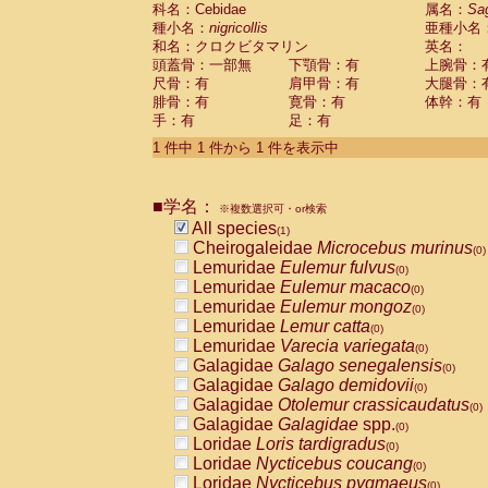
科名：Cebidae
Cebidae
Saguinus midas
属名：
Sa
(0)
種小名：
nigricollis
亜種小名
Cebidae
Saguinus mystax
(0)
和名：クロクビタマリン
英名：
Cebidae
Saguinus nigricollis
(1)
頭蓋骨：一部無
下顎骨：有
上腕骨：
Cebidae
Saguinus oedipus
(0)
尺骨：有
肩甲骨：有
大腿骨：
Cebidae
Saguinus weddelli
(0)
腓骨：有
寛骨：有
体幹：有
Cebidae
Saguinus
spp.
(0)
手：有
足：有
Cebidae
Aotus trivirgatus
(0)
Cebidae
Cebus albifrons
1 件中 1 件から 1 件を表示中
(0)
Cebidae
Cebus apella
(0)
Cebidae
Cebus capucinus
(0)
■学名：
Cebidae
Cebus nigrivittatus
※複数選択可・or検索
(0)
Cebidae
Cebus
spp.
All species
(0)
(1)
Cebidae
Saimiri boliviensis
Cheirogaleidae
Microcebus murinus
(0)
(0)
Cebidae
Saimiri sciureus
Lemuridae
Eulemur fulvus
(0)
(0)
Atelidae
Alouatta caraya
Lemuridae
Eulemur macaco
(0)
(0)
Atelidae
Alouatta fusca
Lemuridae
Eulemur mongoz
(0)
(0)
Atelidae
Alouatta seniculus
Lemuridae
Lemur catta
(0)
(0)
Atelidae
Alouatta
spp.
Lemuridae
Varecia variegata
(0)
(0)
Atelidae
Ateles belzebuth
Galagidae
Galago senegalensis
(0)
(0)
Atelidae
Ateles geoffroyi
Galagidae
Galago demidovii
(0)
(0)
Atelidae
Ateles paniscus
Galagidae
Otolemur crassicaudatus
(0)
(0)
Atelidae
Ateles
spp.
Galagidae
Galagidae
spp.
(0)
(0)
Atelidae
Lagothrix lagothricha
Loridae
Loris tardigradus
(0)
(0)
Atelidae
Lagothrix lagothricha cana
Loridae
Nycticebus coucang
(0)
(0)
Pitheciidae
Cacajao calvus rubicundu
Loridae
Nycticebus pygmaeus
(0)