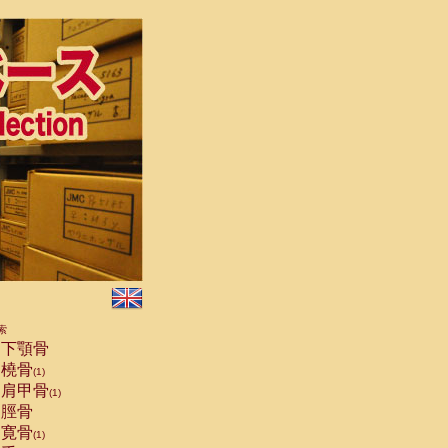
索
下顎骨
橈骨
(1)
肩甲骨
(1)
脛骨
寛骨
(1)