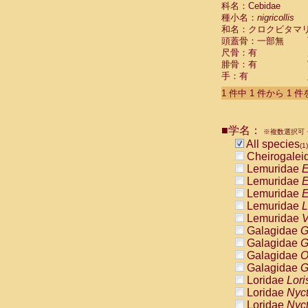
科名：Cebidae
Cebidae
Sa
種小名：
nigricollis
Cebidae
Sa
和名：クロクビタマ
Cebidae
Sag
頭蓋骨：一部無
Cebidae
Sa
尺骨：有
Cebidae
Sag
腓骨：有
Cebidae
Sa
手：有
Cebidae
Aot
Cebidae
Ceb
1 件中 1 件から 1 
Cebidae
Ceb
Cebidae
Ce
■学名：
Cebidae
Ceb
※複数選択可・
Cebidae
Ce
All species
(1)
Cebidae
Sai
Cheirogalei
Cebidae
Sai
Lemuridae
E
Atelidae
Alo
Lemuridae
E
Atelidae
Alo
Lemuridae
E
Atelidae
Alo
Lemuridae
L
Atelidae
Alo
Lemuridae
V
Atelidae
Ate
Galagidae
G
Atelidae
Ate
Galagidae
G
Atelidae
Ate
Galagidae
O
Atelidae
Ate
Galagidae
G
Atelidae
Lag
Loridae
Lori
Atelidae
Lag
Loridae
Nyc
Pitheciidae
Loridae
Nyc