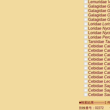
Lemuridae
V
Galagidae
G
Galagidae
G
Galagidae
O
Galagidae
G
Loridae
Lori
Loridae
Nyc
Loridae
Nyc
Loridae
Pero
Tarsiidae
Ta
Cebidae
Cal
Cebidae
Cal
Cebidae
Cal
Cebidae
Cal
Cebidae
Cal
Cebidae
Cal
Cebidae
Cal
Cebidae
Ce
Cebidae
Leo
Cebidae
Sag
Cebidae
Sag
Cebidae
Sag
Cebidae
Sag
■検索結果----------
Cebidae
Sag
Cebidae
Sa
剖検番号：02272