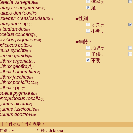
体幹
arecia variegata
(1)
(0)
alago senegalensis
足
(0)
alago demidovii
(0)
tolemur crassicaudatus
■性別：
(0)
alagidae
spp.
オス
(0)
(0)
s tardigradus
(0)
不明
(0)
ticebus coucang
(0)
ticebus pygmaeus
(0)
■年齢：
dicticus potto
(0)
胎児
(0)
rsius syrichta
(0)
子供
limico goeldii
(0)
(0)
不明
lithrix argentata
(0)
lithrix geoffroyi
(0)
lithrix humeralifer
(0)
lithrix jacchus
(0)
lithrix penicillata
(0)
lithrix
spp.
(0)
buella pygmaea
(0)
ntopithecus rosalia
(0)
uinus bicolor
(0)
uinus fuscicollis
(0)
uinus geoffroyi
(0)
uinus imperator
(0)
-1 件中 1 件から 1 件を表示中
uinus labiatus
(0)
guinus leucopus
性別：F
年齢：Unknown
(0)