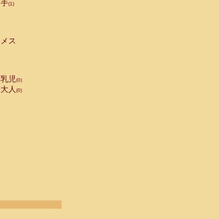
手
(1)
メス
乳児
(0)
大人
(0)