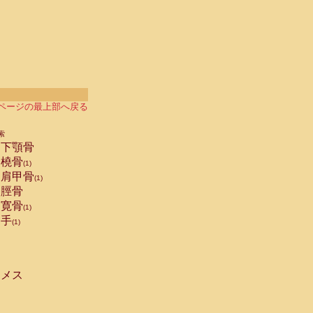
ページの最上部へ戻る
索
下顎骨
橈骨
(1)
肩甲骨
(1)
脛骨
寛骨
(1)
手
(1)
メス