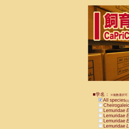
■学名：
※複数選択可・
All species
(1)
Cheirogalei
Lemuridae
E
Lemuridae
E
Lemuridae
E
Lemuridae
L