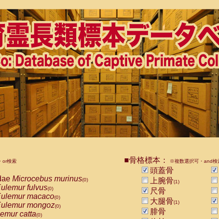
■骨格標本：
or検索
※複数選択可・and検
頭蓋骨
dae
Microcebus murinus
上腕骨
(0)
(1)
ulemur fulvus
(0)
尺骨
ulemur macaco
(0)
大腿骨
(1)
ulemur mongoz
(0)
腓骨
emur catta
(0)