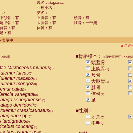
guinus midas
属名：
Saguinus
(0)
亜種小名：
guinus mystax
(0)
リン
英名：
uinus nigricollis
(1)
下顎骨：有
上腕骨：有
橈骨：有
guinus oedipus
(0)
肩甲骨：有
大腿骨：有
脛骨：一部無
uinus weddelli
(0)
寛骨：有
体幹：有
guinus
spp.
(0)
足：有
us trivirgatus
(0)
us albifrons
件を表示中
(0)
us apella
▲この
(0)
bus capucinus
(0)
us nigrivittatus
■骨格標本：
or検索
(0)
※複数選択可・and検
bus
spp.
頭蓋骨
(0)
miri boliviensis
dae
Microcebus murinus
(0)
上腕骨
(0)
(1)
miri sciureus
ulemur fulvus
(0)
(0)
尺骨
uatta caraya
ulemur macaco
(0)
(0)
大腿骨
(1)
uatta fusca
ulemur mongoz
(0)
(0)
腓骨
uatta seniculus
emur catta
(0)
(0)
uatta
spp.
体幹
arecia variegata
(0)
(1)
(0)
les belzebuth
alago senegalensis
足
(0)
(0)
les geoffroyi
alago demidovii
(0)
(0)
les paniscus
tolemur crassicaudatus
■性別：
(0)
(0)
les
spp.
alagidae
spp.
(0)
オス
(0)
(0)
othrix lagothricha
s tardigradus
(0)
(0)
不明
(0)
othrix lagothricha cana
ticebus coucang
(0)
(0)
Cacajao calvus rubicundus
ticebus pygmaeus
(0)
(0)