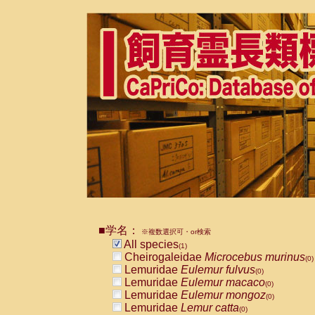
■学名：
※複数選択可・or検索
All species
(1)
Cheirogaleidae
Microcebus murinus
(0)
Lemuridae
Eulemur fulvus
(0)
Lemuridae
Eulemur macaco
(0)
Lemuridae
Eulemur mongoz
(0)
Lemuridae
Lemur catta
(0)