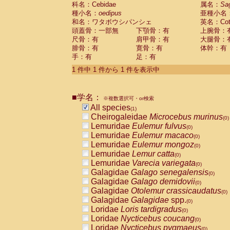
科名：Cebidae
Cebidae
Saguinus midas
属名：
Sa
(0)
種小名：
oedipus
亜種小名
Cebidae
Saguinus mystax
(0)
和名：ワタボウシパンシェ
英名：Cotto
Cebidae
Saguinus nigricollis
(0)
頭蓋骨：一部無
下顎骨：有
上腕骨：
Cebidae
Saguinus oedipus
(1)
尺骨：有
肩甲骨：有
大腿骨：
Cebidae
Saguinus weddelli
(0)
腓骨：有
寛骨：有
体幹：有
Cebidae
Saguinus
spp.
(0)
手：有
足：有
Cebidae
Aotus trivirgatus
(0)
Cebidae
Cebus albifrons
1 件中 1 件から 1 件を表示中
(0)
Cebidae
Cebus apella
(0)
Cebidae
Cebus capucinus
(0)
■学名：
Cebidae
Cebus nigrivittatus
※複数選択可・or検索
(0)
Cebidae
Cebus
spp.
All species
(0)
(1)
Cebidae
Saimiri boliviensis
Cheirogaleidae
Microcebus murinus
(0)
(0)
Cebidae
Saimiri sciureus
Lemuridae
Eulemur fulvus
(0)
(0)
Atelidae
Alouatta caraya
Lemuridae
Eulemur macaco
(0)
(0)
Atelidae
Alouatta fusca
Lemuridae
Eulemur mongoz
(0)
(0)
Atelidae
Alouatta seniculus
Lemuridae
Lemur catta
(0)
(0)
Atelidae
Alouatta
spp.
Lemuridae
Varecia variegata
(0)
(0)
Atelidae
Ateles belzebuth
Galagidae
Galago senegalensis
(0)
(0)
Atelidae
Ateles geoffroyi
Galagidae
Galago demidovii
(0)
(0)
Atelidae
Ateles paniscus
Galagidae
Otolemur crassicaudatus
(0)
(0)
Atelidae
Ateles
spp.
Galagidae
Galagidae
spp.
(0)
(0)
Atelidae
Lagothrix lagothricha
Loridae
Loris tardigradus
(0)
(0)
Atelidae
Lagothrix lagothricha cana
Loridae
Nycticebus coucang
(0)
(0)
Pitheciidae
Cacajao calvus rubicundu
Loridae
Nycticebus pygmaeus
(0)