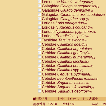
Lemuridae
Varecia variegata
(0)
Galagidae
Galago senegalensis
(0)
Galagidae
Galago demidovii
(0)
Galagidae
Otolemur crassicaudatus
(0)
Galagidae
Galagidae
spp.
(0)
Loridae
Loris tardigradus
(0)
Loridae
Nycticebus coucang
(0)
Loridae
Nycticebus pygmaeus
(0)
Loridae
Perodicticus potto
(0)
Tarsiidae
Tarsius syrichta
(0)
Cebidae
Callimico goeldii
(0)
Cebidae
Callithrix argentata
(0)
Cebidae
Callithrix geoffroyi
(0)
Cebidae
Callithrix humeralifer
(0)
Cebidae
Callithrix jacchus
(0)
Cebidae
Callithrix penicillata
(0)
Cebidae
Callithrix
spp.
(0)
Cebidae
Cebuella pygmaea
(0)
Cebidae
Leontopithecus rosalia
(0)
Cebidae
Saguinus bicolor
(0)
Cebidae
Saguinus fuscicollis
(0)
Cebidae
Saguinus geoffroyi
(0)
Cebidae
Saguinus imperator
(0)
■検索結果-----------1 件中 1 件から 1 件を表示中
Cebidae
Saguinus labiatus
(0)
Cebidae
Saguinus leucopus
剖検番号：02220
性別：M
年齢：Unk
(0)