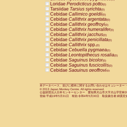
Pitheciidae
Callicebus cupreus
Loridae
Perodicticus potto
(0)
(0)
Pitheciidae
Callicebus donacophilus
Tarsiidae
Tarsius syrichta
(0
(0)
Pitheciidae
Callicebus moloch
Cebidae
Callimico goeldii
(0)
(0)
Pitheciidae
Callicebus torquatus
Cebidae
Callithrix argentata
(0)
(0)
Pitheciidae
Callicebus
spp.
Cebidae
Callithrix geoffroyi
(0)
(0)
Pitheciidae
Chiropotes satanas
Cebidae
Callithrix humeralifer
(0)
(0)
Pitheciidae
Pithecia monachus
Cebidae
Callithrix jacchus
(0)
(0)
Pitheciidae
Pithecia pithecia
Cebidae
Callithrix penicillata
(0)
(0)
Cercopithecidae
Cercocebus agilis
Cebidae
Callithrix
spp.
(0)
(0)
Cercopithecidae
Cercocebus galeritus
Cebidae
Cebuella pygmaea
(0)
Cercopithecidae
Cercocebus torquatu
Cebidae
Leontopithecus rosalia
(0)
Cercopithecidae
Cercocebus torquatus
Cebidae
Saguinus bicolor
(0)
Cercopithecidae
Cercocebus torquatu
Cebidae
Saguinus fuscicollis
(0)
Cercopithecidae
Cercocebus
hybrid
Cebidae
Saguinus geoffroyi
(0)
(0)
Cercopithecidae
Cercocebus
spp.
Cebidae
Saguinus imperator
(0)
(0)
Cercopithecidae
Lophocebus albigen
Cebidae
Saguinus labiatus
(0)
Cercopithecidae
Papio anubis
Cebidae
Saguinus leucopus
本データベース、並びに標本に関するお問い合わせはキュレーター・新宅勇太までお願い
(0)
(0)
© 2013 Japan Monkey Centre. All rights reserved.
Cercopithecidae
Papio cynocephalus
Cebidae
Saguinus midas
(
(0)
公益財団法人日本モンキーセンター 愛知県犬山市大字犬山字官林26番
Cercopithecidae
Papio hamadryas
Cebidae
Saguinus mystax
(0)
登録:平成19年5月31日 有効:令和4年5月30日 取扱責任者:綿貫宏
(0)
Cercopithecidae
Papio papio
Cebidae
Saguinus nigricollis
(0)
(0)
Cercopithecidae
Papio
spp.
Cebidae
Saguinus oedipus
(0)
(1)
Cercopithecidae
Mandrillus leucopha
Cebidae
Saguinus weddelli
(0)
Cercopithecidae
Mandrillus sphinx
Cebidae
Saguinus
spp.
(0)
(0)
Cercopithecidae
Theropithecus gelad
Cebidae
Aotus trivirgatus
(0)
Cercopithecidae
Macaca arctoides
Cebidae
Cebus albifrons
(0)
(0)