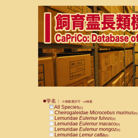
■学名：
※複数選択可・or検索
All Species
(1)
Cheirogaleidae
Microcebus murinus
(0)
Lemuridae
Eulemur fulvus
(0)
Lemuridae
Eulemur macaco
(0)
Lemuridae
Eulemur mongoz
(0)
Lemuridae
Lemur catta
(0)