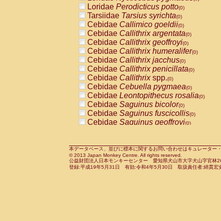
Pitheciidae
Callicebus cupreus
Loridae
Perodicticus potto
(0)
(0)
Pitheciidae
Callicebus donacophilus
Tarsiidae
Tarsius syrichta
(0
(0)
Pitheciidae
Callicebus moloch
Cebidae
Callimico goeldii
(0)
(0)
Pitheciidae
Callicebus torquatus
Cebidae
Callithrix argentata
(0)
(0)
Pitheciidae
Callicebus
spp.
Cebidae
Callithrix geoffroyi
(0)
(0)
Pitheciidae
Chiropotes satanas
Cebidae
Callithrix humeralifer
(0)
(0)
Pitheciidae
Pithecia monachus
Cebidae
Callithrix jacchus
(0)
(0)
Pitheciidae
Pithecia pithecia
Cebidae
Callithrix penicillata
(0)
(0)
Cercopithecidae
Cercocebus agilis
Cebidae
Callithrix
spp.
(0)
(0)
Cercopithecidae
Cercocebus galeritus
Cebidae
Cebuella pygmaea
(0)
Cercopithecidae
Cercocebus torquatu
Cebidae
Leontopithecus rosalia
(0)
Cercopithecidae
Cercocebus torquatus
Cebidae
Saguinus bicolor
(0)
Cercopithecidae
Cercocebus torquatu
Cebidae
Saguinus fuscicollis
(0)
Cercopithecidae
Cercocebus
hybrid
Cebidae
Saguinus geoffroyi
(0)
(0)
Cercopithecidae
Cercocebus
spp.
Cebidae
Saguinus imperator
(0)
(0)
Cercopithecidae
Lophocebus albigen
Cebidae
Saguinus labiatus
(0)
Cercopithecidae
Papio anubis
Cebidae
Saguinus leucopus
本データベース、並びに標本に関するお問い合わせはキュレーター・新宅勇太までお願い
(0)
(0)
© 2013 Japan Monkey Centre. All rights reserved.
Cercopithecidae
Papio cynocephalus
Cebidae
Saguinus midas
(
(0)
公益財団法人日本モンキーセンター 愛知県犬山市大字犬山字官林26番
Cercopithecidae
Papio hamadryas
Cebidae
Saguinus mystax
(0)
登録:平成19年5月31日 有効:令和4年5月30日 取扱責任者:綿貫宏
(0)
Cercopithecidae
Papio papio
Cebidae
Saguinus nigricollis
(0)
(0)
Cercopithecidae
Papio
spp.
Cebidae
Saguinus oedipus
(0)
(1)
Cercopithecidae
Mandrillus leucopha
Cebidae
Saguinus weddelli
(0)
Cercopithecidae
Mandrillus sphinx
Cebidae
Saguinus
spp.
(0)
(0)
Cercopithecidae
Theropithecus gelad
Cebidae
Aotus trivirgatus
(0)
Cercopithecidae
Macaca arctoides
Cebidae
Cebus albifrons
(0)
(0)