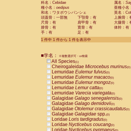
科名：Cebidae
Cebidae
Saguinus midas
属名：
Sa
(0)
種小名：
oedipus
亜種小名
Cebidae
Saguinus mystax
(0)
和名：ワタボウシパンシェ
英名：Cotto
Cebidae
Saguinus nigricollis
(0)
頭蓋骨：一部無
下顎骨：有
上腕骨：
Cebidae
Saguinus oedipus
(1)
尺骨：有
肩甲骨：有
大腿骨：
Cebidae
Saguinus weddelli
(0)
腓骨：有
寛骨：有
体幹：有
Cebidae
Saguinus
spp.
(0)
手：有
足：有
Cebidae
Aotus trivirgatus
(0)
Cebidae
Cebus albifrons
1 件中 1 件から 1 件を表示中
(0)
Cebidae
Cebus apella
(0)
Cebidae
Cebus capucinus
(0)
■学名：
Cebidae
Cebus nigrivittatus
※複数選択可・or検索
(0)
Cebidae
Cebus
spp.
All Species
(0)
(1)
Cebidae
Saimiri boliviensis
Cheirogaleidae
Microcebus murinus
(0)
(0)
Cebidae
Saimiri sciureus
Lemuridae
Eulemur fulvus
(0)
(0)
Atelidae
Alouatta caraya
Lemuridae
Eulemur macaco
(0)
(0)
Atelidae
Alouatta fusca
Lemuridae
Eulemur mongoz
(0)
(0)
Atelidae
Alouatta seniculus
Lemuridae
Lemur catta
(0)
(0)
Atelidae
Alouatta
spp.
Lemuridae
Varecia variegata
(0)
(0)
Atelidae
Ateles belzebuth
Galagidae
Galago senegalensis
(0)
(0)
Atelidae
Ateles geoffroyi
Galagidae
Galago demidovii
(0)
(0)
Atelidae
Ateles paniscus
Galagidae
Otolemur crassicaudatus
(0)
(0)
Atelidae
Ateles
spp.
Galagidae
Galagidae
spp.
(0)
(0)
Atelidae
Lagothrix lagothricha
Loridae
Loris tardigradus
(0)
(0)
Atelidae
Lagothrix lagothricha cana
Loridae
Nycticebus coucang
(0)
(0)
Pitheciidae
Cacajao calvus rubicundu
Loridae
Nycticebus pygmaeus
(0)