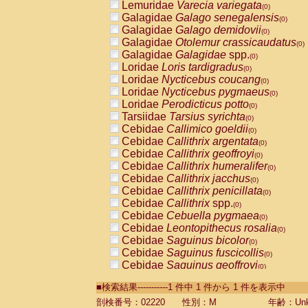
Lemuridae
Varecia variegata
(0)
Galagidae
Galago senegalensis
(0)
Galagidae
Galago demidovii
(0)
Galagidae
Otolemur crassicaudatus
(0)
Galagidae
Galagidae
spp.
(0)
Loridae
Loris tardigradus
(0)
Loridae
Nycticebus coucang
(0)
Loridae
Nycticebus pygmaeus
(0)
Loridae
Perodicticus potto
(0)
Tarsiidae
Tarsius syrichta
(0)
Cebidae
Callimico goeldii
(0)
Cebidae
Callithrix argentata
(0)
Cebidae
Callithrix geoffroyi
(0)
Cebidae
Callithrix humeralifer
(0)
Cebidae
Callithrix jacchus
(0)
Cebidae
Callithrix penicillata
(0)
Cebidae
Callithrix
spp.
(0)
Cebidae
Cebuella pygmaea
(0)
Cebidae
Leontopithecus rosalia
(0)
Cebidae
Saguinus bicolor
(0)
Cebidae
Saguinus fuscicollis
(0)
Cebidae
Saguinus geoffroyi
(0)
Cebidae
Saguinus imperator
(0)
■検索結果-----------1 件中 1 件から 1 件を表示中
Cebidae
Saguinus labiatus
(0)
Cebidae
Saguinus leucopus
剖検番号：02220
性別：M
年齢：Unk
(0)