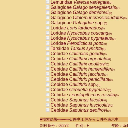
Lemuridae
Varecia variegata
(0)
Galagidae
Galago senegalensis
(0)
Galagidae
Galago demidovii
(0)
Galagidae
Otolemur crassicaudatus
(0)
Galagidae
Galagidae
spp.
(0)
Loridae
Loris tardigradus
(0)
Loridae
Nycticebus coucang
(0)
Loridae
Nycticebus pygmaeus
(0)
Loridae
Perodicticus potto
(0)
Tarsiidae
Tarsius syrichta
(0)
Cebidae
Callimico goeldii
(0)
Cebidae
Callithrix argentata
(0)
Cebidae
Callithrix geoffroyi
(0)
Cebidae
Callithrix humeralifer
(0)
Cebidae
Callithrix jacchus
(0)
Cebidae
Callithrix penicillata
(0)
Cebidae
Callithrix
spp.
(0)
Cebidae
Cebuella pygmaea
(0)
Cebidae
Leontopithecus rosalia
(0)
Cebidae
Saguinus bicolor
(0)
Cebidae
Saguinus fuscicollis
(0)
Cebidae
Saguinus geoffroyi
(0)
Cebidae
Saguinus imperator
(0)
■検索結果-----------1 件中 1 件から 1 件を表示中
Cebidae
Saguinus labiatus
(0)
Cebidae
Saguinus leucopus
剖検番号：02272
性別：F
年齢：Unk
(0)