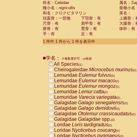
科名：Cebidae
Cebidae
Saguinus midas
属名：
Sa
(0)
種小名：
nigricollis
亜種小名
Cebidae
Saguinus mystax
(0)
和名：クロクビタマリン
英名：
Cebidae
Saguinus nigricollis
(1)
頭蓋骨：一部無
下顎骨：有
上腕骨：
Cebidae
Saguinus oedipus
(0)
尺骨：有
肩甲骨：有
大腿骨：
Cebidae
Saguinus weddelli
(0)
腓骨：有
寛骨：有
体幹：有
Cebidae
Saguinus
spp.
(0)
手：有
足：有
Cebidae
Aotus trivirgatus
(0)
Cebidae
Cebus albifrons
1 件中 1 件から 1 件を表示中
(0)
Cebidae
Cebus apella
(0)
Cebidae
Cebus capucinus
(0)
■学名：
Cebidae
Cebus nigrivittatus
※複数選択可・or検索
(0)
Cebidae
Cebus
spp.
All Species
(0)
(1)
Cebidae
Saimiri boliviensis
Cheirogaleidae
Microcebus murinus
(0)
(0)
Cebidae
Saimiri sciureus
Lemuridae
Eulemur fulvus
(0)
(0)
Atelidae
Alouatta caraya
Lemuridae
Eulemur macaco
(0)
(0)
Atelidae
Alouatta fusca
Lemuridae
Eulemur mongoz
(0)
(0)
Atelidae
Alouatta seniculus
Lemuridae
Lemur catta
(0)
(0)
Atelidae
Alouatta
spp.
Lemuridae
Varecia variegata
(0)
(0)
Atelidae
Ateles belzebuth
Galagidae
Galago senegalensis
(0)
(0)
Atelidae
Ateles geoffroyi
Galagidae
Galago demidovii
(0)
(0)
Atelidae
Ateles paniscus
Galagidae
Otolemur crassicaudatus
(0)
(0)
Atelidae
Ateles
spp.
Galagidae
Galagidae
spp.
(0)
(0)
Atelidae
Lagothrix lagothricha
Loridae
Loris tardigradus
(0)
(0)
Atelidae
Lagothrix lagothricha cana
Loridae
Nycticebus coucang
(0)
(0)
Pitheciidae
Cacajao calvus rubicundu
Loridae
Nycticebus pygmaeus
(0)