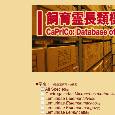
■学名：
※複数選択可・or検索
All Species
(1)
Cheirogaleidae
Microcebus murinus
(0)
Lemuridae
Eulemur fulvus
(0)
Lemuridae
Eulemur macaco
(0)
Lemuridae
Eulemur mongoz
(0)
Lemuridae
Lemur catta
(0)