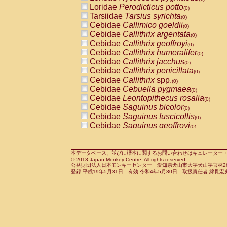
Pitheciidae
Callicebus cupreus
Loridae
Perodicticus potto
(0)
(0)
Pitheciidae
Callicebus donacophilus
Tarsiidae
Tarsius syrichta
(0
(0)
Pitheciidae
Callicebus moloch
Cebidae
Callimico goeldii
(0)
(0)
Pitheciidae
Callicebus torquatus
Cebidae
Callithrix argentata
(0)
(0)
Pitheciidae
Callicebus
spp.
Cebidae
Callithrix geoffroyi
(0)
(0)
Pitheciidae
Chiropotes satanas
Cebidae
Callithrix humeralifer
(0)
(0)
Pitheciidae
Pithecia monachus
Cebidae
Callithrix jacchus
(0)
(0)
Pitheciidae
Pithecia pithecia
Cebidae
Callithrix penicillata
(0)
(0)
Cercopithecidae
Cercocebus agilis
Cebidae
Callithrix
spp.
(0)
(0)
Cercopithecidae
Cercocebus galeritus
Cebidae
Cebuella pygmaea
(0)
Cercopithecidae
Cercocebus torquatu
Cebidae
Leontopithecus rosalia
(0)
Cercopithecidae
Cercocebus torquatus
Cebidae
Saguinus bicolor
(0)
Cercopithecidae
Cercocebus torquatu
Cebidae
Saguinus fuscicollis
(0)
Cercopithecidae
Cercocebus
hybrid
Cebidae
Saguinus geoffroyi
(0)
(0)
Cercopithecidae
Cercocebus
spp.
Cebidae
Saguinus imperator
(0)
(0)
Cercopithecidae
Lophocebus albigen
Cebidae
Saguinus labiatus
(0)
Cercopithecidae
Papio anubis
Cebidae
Saguinus leucopus
本データベース、並びに標本に関するお問い合わせはキュレーター・新宅勇太までお願い
(0)
(0)
© 2013 Japan Monkey Centre. All rights reserved.
Cercopithecidae
Papio cynocephalus
Cebidae
Saguinus midas
(
(0)
公益財団法人日本モンキーセンター 愛知県犬山市大字犬山字官林26番
Cercopithecidae
Papio hamadryas
Cebidae
Saguinus mystax
(0)
登録:平成19年5月31日 有効:令和4年5月30日 取扱責任者:綿貫宏
(0)
Cercopithecidae
Papio papio
Cebidae
Saguinus nigricollis
(0)
(1)
Cercopithecidae
Papio
spp.
Cebidae
Saguinus oedipus
(0)
(0)
Cercopithecidae
Mandrillus leucopha
Cebidae
Saguinus weddelli
(0)
Cercopithecidae
Mandrillus sphinx
Cebidae
Saguinus
spp.
(0)
(0)
Cercopithecidae
Theropithecus gelad
Cebidae
Aotus trivirgatus
(0)
Cercopithecidae
Macaca arctoides
Cebidae
Cebus albifrons
(0)
(0)