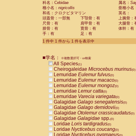
科名：Cebidae
Cebidae
Saguinus midas
属名：
Sa
(0)
種小名：
nigricollis
亜種小名
Cebidae
Saguinus mystax
(0)
和名：クロクビタマリン
英名：
Cebidae
Saguinus nigricollis
(1)
頭蓋骨：一部無
下顎骨：有
上腕骨：
Cebidae
Saguinus oedipus
(0)
尺骨：有
肩甲骨：有
大腿骨：
Cebidae
Saguinus weddelli
(0)
腓骨：有
寛骨：有
体幹：有
Cebidae
Saguinus
spp.
(0)
手：有
足：有
Cebidae
Aotus trivirgatus
(0)
Cebidae
Cebus albifrons
1 件中 1 件から 1 件を表示中
(0)
Cebidae
Cebus apella
(0)
Cebidae
Cebus capucinus
(0)
■学名：
Cebidae
Cebus nigrivittatus
※複数選択可・or検索
(0)
Cebidae
Cebus
spp.
All Species
(0)
(1)
Cebidae
Saimiri boliviensis
Cheirogaleidae
Microcebus murinus
(0)
(0)
Cebidae
Saimiri sciureus
Lemuridae
Eulemur fulvus
(0)
(0)
Atelidae
Alouatta caraya
Lemuridae
Eulemur macaco
(0)
(0)
Atelidae
Alouatta fusca
Lemuridae
Eulemur mongoz
(0)
(0)
Atelidae
Alouatta seniculus
Lemuridae
Lemur catta
(0)
(0)
Atelidae
Alouatta
spp.
Lemuridae
Varecia variegata
(0)
(0)
Atelidae
Ateles belzebuth
Galagidae
Galago senegalensis
(0)
(0)
Atelidae
Ateles geoffroyi
Galagidae
Galago demidovii
(0)
(0)
Atelidae
Ateles paniscus
Galagidae
Otolemur crassicaudatus
(0)
(0)
Atelidae
Ateles
spp.
Galagidae
Galagidae
spp.
(0)
(0)
Atelidae
Lagothrix lagothricha
Loridae
Loris tardigradus
(0)
(0)
Atelidae
Lagothrix lagothricha cana
Loridae
Nycticebus coucang
(0)
(0)
Pitheciidae
Cacajao calvus rubicundu
Loridae
Nycticebus pygmaeus
(0)