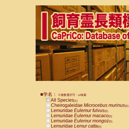
■学名：
※複数選択可・or検索
All Species
(1)
Cheirogaleidae
Microcebus murinus
(0)
Lemuridae
Eulemur fulvus
(0)
Lemuridae
Eulemur macaco
(0)
Lemuridae
Eulemur mongoz
(0)
Lemuridae
Lemur catta
(0)