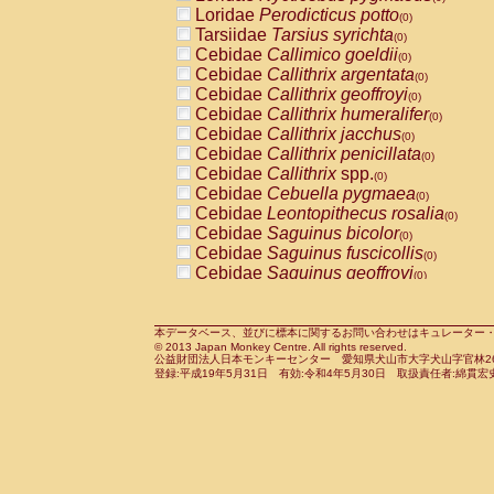
Pitheciidae
Callicebus cupreus
Loridae
Perodicticus potto
(0)
(0)
Pitheciidae
Callicebus donacophilus
Tarsiidae
Tarsius syrichta
(0
(0)
Pitheciidae
Callicebus moloch
Cebidae
Callimico goeldii
(0)
(0)
Pitheciidae
Callicebus torquatus
Cebidae
Callithrix argentata
(0)
(0)
Pitheciidae
Callicebus
spp.
Cebidae
Callithrix geoffroyi
(0)
(0)
Pitheciidae
Chiropotes satanas
Cebidae
Callithrix humeralifer
(0)
(0)
Pitheciidae
Pithecia monachus
Cebidae
Callithrix jacchus
(0)
(0)
Pitheciidae
Pithecia pithecia
Cebidae
Callithrix penicillata
(0)
(0)
Cercopithecidae
Cercocebus agilis
Cebidae
Callithrix
spp.
(0)
(0)
Cercopithecidae
Cercocebus galeritus
Cebidae
Cebuella pygmaea
(0)
Cercopithecidae
Cercocebus torquatu
Cebidae
Leontopithecus rosalia
(0)
Cercopithecidae
Cercocebus torquatus
Cebidae
Saguinus bicolor
(0)
Cercopithecidae
Cercocebus torquatu
Cebidae
Saguinus fuscicollis
(0)
Cercopithecidae
Cercocebus
hybrid
Cebidae
Saguinus geoffroyi
(0)
(0)
Cercopithecidae
Cercocebus
spp.
Cebidae
Saguinus imperator
(0)
(0)
Cercopithecidae
Lophocebus albigen
Cebidae
Saguinus labiatus
(0)
Cercopithecidae
Papio anubis
Cebidae
Saguinus leucopus
本データベース、並びに標本に関するお問い合わせはキュレーター・新宅勇太までお願い
(0)
(0)
© 2013 Japan Monkey Centre. All rights reserved.
Cercopithecidae
Papio cynocephalus
Cebidae
Saguinus midas
(
(0)
公益財団法人日本モンキーセンター 愛知県犬山市大字犬山字官林26番
Cercopithecidae
Papio hamadryas
Cebidae
Saguinus mystax
(0)
登録:平成19年5月31日 有効:令和4年5月30日 取扱責任者:綿貫宏
(0)
Cercopithecidae
Papio papio
Cebidae
Saguinus nigricollis
(0)
(1)
Cercopithecidae
Papio
spp.
Cebidae
Saguinus oedipus
(0)
(0)
Cercopithecidae
Mandrillus leucopha
Cebidae
Saguinus weddelli
(0)
Cercopithecidae
Mandrillus sphinx
Cebidae
Saguinus
spp.
(0)
(0)
Cercopithecidae
Theropithecus gelad
Cebidae
Aotus trivirgatus
(0)
Cercopithecidae
Macaca arctoides
Cebidae
Cebus albifrons
(0)
(0)