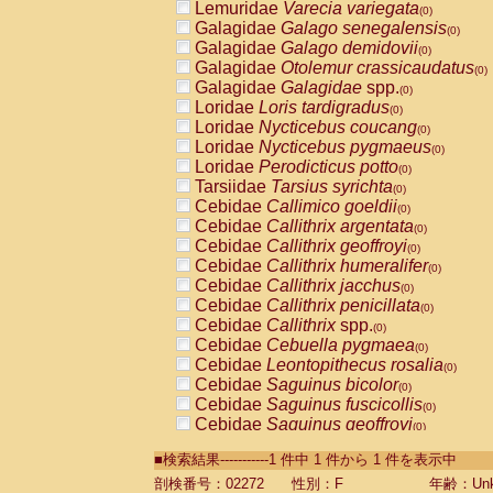
Lemuridae
Varecia variegata
(0)
Galagidae
Galago senegalensis
(0)
Galagidae
Galago demidovii
(0)
Galagidae
Otolemur crassicaudatus
(0)
Galagidae
Galagidae
spp.
(0)
Loridae
Loris tardigradus
(0)
Loridae
Nycticebus coucang
(0)
Loridae
Nycticebus pygmaeus
(0)
Loridae
Perodicticus potto
(0)
Tarsiidae
Tarsius syrichta
(0)
Cebidae
Callimico goeldii
(0)
Cebidae
Callithrix argentata
(0)
Cebidae
Callithrix geoffroyi
(0)
Cebidae
Callithrix humeralifer
(0)
Cebidae
Callithrix jacchus
(0)
Cebidae
Callithrix penicillata
(0)
Cebidae
Callithrix
spp.
(0)
Cebidae
Cebuella pygmaea
(0)
Cebidae
Leontopithecus rosalia
(0)
Cebidae
Saguinus bicolor
(0)
Cebidae
Saguinus fuscicollis
(0)
Cebidae
Saguinus geoffroyi
(0)
Cebidae
Saguinus imperator
(0)
■検索結果-----------1 件中 1 件から 1 件を表示中
Cebidae
Saguinus labiatus
(0)
Cebidae
Saguinus leucopus
剖検番号：02272
性別：F
年齢：Unk
(0)