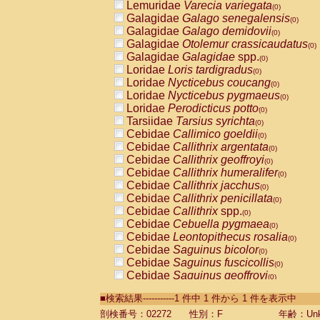
Lemuridae
Varecia variegata
(0)
Galagidae
Galago senegalensis
(0)
Galagidae
Galago demidovii
(0)
Galagidae
Otolemur crassicaudatus
(0)
Galagidae
Galagidae
spp.
(0)
Loridae
Loris tardigradus
(0)
Loridae
Nycticebus coucang
(0)
Loridae
Nycticebus pygmaeus
(0)
Loridae
Perodicticus potto
(0)
Tarsiidae
Tarsius syrichta
(0)
Cebidae
Callimico goeldii
(0)
Cebidae
Callithrix argentata
(0)
Cebidae
Callithrix geoffroyi
(0)
Cebidae
Callithrix humeralifer
(0)
Cebidae
Callithrix jacchus
(0)
Cebidae
Callithrix penicillata
(0)
Cebidae
Callithrix
spp.
(0)
Cebidae
Cebuella pygmaea
(0)
Cebidae
Leontopithecus rosalia
(0)
Cebidae
Saguinus bicolor
(0)
Cebidae
Saguinus fuscicollis
(0)
Cebidae
Saguinus geoffroyi
(0)
Cebidae
Saguinus imperator
(0)
■検索結果-----------1 件中 1 件から 1 件を表示中
Cebidae
Saguinus labiatus
(0)
Cebidae
Saguinus leucopus
剖検番号：02272
性別：F
年齢：Unk
(0)