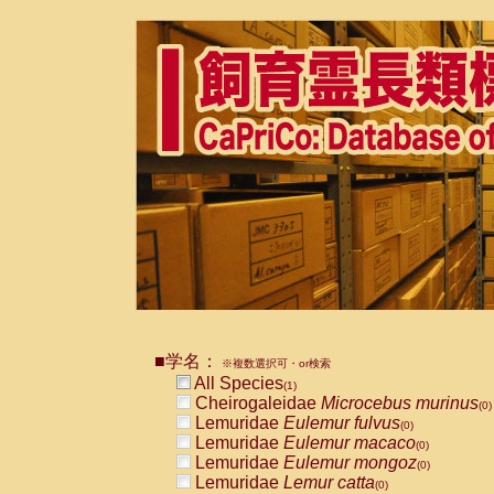
■学名：
※複数選択可・or検索
All Species
(1)
Cheirogaleidae
Microcebus murinus
(0)
Lemuridae
Eulemur fulvus
(0)
Lemuridae
Eulemur macaco
(0)
Lemuridae
Eulemur mongoz
(0)
Lemuridae
Lemur catta
(0)