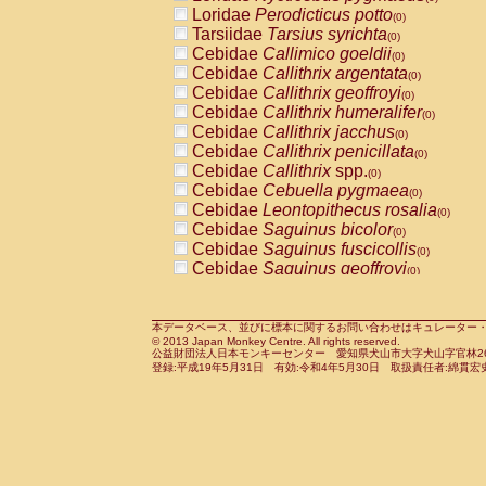
Pitheciidae
Callicebus cupreus
Loridae
Perodicticus potto
(0)
(0)
Pitheciidae
Callicebus donacophilus
Tarsiidae
Tarsius syrichta
(0
(0)
Pitheciidae
Callicebus moloch
Cebidae
Callimico goeldii
(0)
(0)
Pitheciidae
Callicebus torquatus
Cebidae
Callithrix argentata
(0)
(0)
Pitheciidae
Callicebus
spp.
Cebidae
Callithrix geoffroyi
(0)
(0)
Pitheciidae
Chiropotes satanas
Cebidae
Callithrix humeralifer
(0)
(0)
Pitheciidae
Pithecia monachus
Cebidae
Callithrix jacchus
(0)
(0)
Pitheciidae
Pithecia pithecia
Cebidae
Callithrix penicillata
(0)
(0)
Cercopithecidae
Cercocebus agilis
Cebidae
Callithrix
spp.
(0)
(0)
Cercopithecidae
Cercocebus galeritus
Cebidae
Cebuella pygmaea
(0)
Cercopithecidae
Cercocebus torquatu
Cebidae
Leontopithecus rosalia
(0)
Cercopithecidae
Cercocebus torquatus
Cebidae
Saguinus bicolor
(0)
Cercopithecidae
Cercocebus torquatu
Cebidae
Saguinus fuscicollis
(0)
Cercopithecidae
Cercocebus
hybrid
Cebidae
Saguinus geoffroyi
(0)
(0)
Cercopithecidae
Cercocebus
spp.
Cebidae
Saguinus imperator
(0)
(0)
Cercopithecidae
Lophocebus albigen
Cebidae
Saguinus labiatus
(0)
Cercopithecidae
Papio anubis
Cebidae
Saguinus leucopus
本データベース、並びに標本に関するお問い合わせはキュレーター・新宅勇太までお願い
(0)
(0)
© 2013 Japan Monkey Centre. All rights reserved.
Cercopithecidae
Papio cynocephalus
Cebidae
Saguinus midas
(
(0)
公益財団法人日本モンキーセンター 愛知県犬山市大字犬山字官林26番
Cercopithecidae
Papio hamadryas
Cebidae
Saguinus mystax
(0)
登録:平成19年5月31日 有効:令和4年5月30日 取扱責任者:綿貫宏
(0)
Cercopithecidae
Papio papio
Cebidae
Saguinus nigricollis
(0)
(1)
Cercopithecidae
Papio
spp.
Cebidae
Saguinus oedipus
(0)
(0)
Cercopithecidae
Mandrillus leucopha
Cebidae
Saguinus weddelli
(0)
Cercopithecidae
Mandrillus sphinx
Cebidae
Saguinus
spp.
(0)
(0)
Cercopithecidae
Theropithecus gelad
Cebidae
Aotus trivirgatus
(0)
Cercopithecidae
Macaca arctoides
Cebidae
Cebus albifrons
(0)
(0)