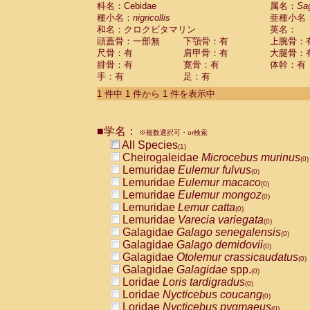
科名：Cebidae
Cebidae
Saguinus midas
属名：
Sa
(0)
種小名：
nigricollis
亜種小名
Cebidae
Saguinus mystax
(0)
和名：クロクビタマリン
英名：
Cebidae
Saguinus nigricollis
(1)
頭蓋骨：一部無
下顎骨：有
上腕骨：
Cebidae
Saguinus oedipus
(0)
尺骨：有
肩甲骨：有
大腿骨：
Cebidae
Saguinus weddelli
(0)
腓骨：有
寛骨：有
体幹：有
Cebidae
Saguinus
spp.
(0)
手：有
足：有
Cebidae
Aotus trivirgatus
(0)
Cebidae
Cebus albifrons
1 件中 1 件から 1 件を表示中
(0)
Cebidae
Cebus apella
(0)
Cebidae
Cebus capucinus
(0)
■学名：
Cebidae
Cebus nigrivittatus
※複数選択可・or検索
(0)
Cebidae
Cebus
spp.
All Species
(0)
(1)
Cebidae
Saimiri boliviensis
Cheirogaleidae
Microcebus murinus
(0)
(0)
Cebidae
Saimiri sciureus
Lemuridae
Eulemur fulvus
(0)
(0)
Atelidae
Alouatta caraya
Lemuridae
Eulemur macaco
(0)
(0)
Atelidae
Alouatta fusca
Lemuridae
Eulemur mongoz
(0)
(0)
Atelidae
Alouatta seniculus
Lemuridae
Lemur catta
(0)
(0)
Atelidae
Alouatta
spp.
Lemuridae
Varecia variegata
(0)
(0)
Atelidae
Ateles belzebuth
Galagidae
Galago senegalensis
(0)
(0)
Atelidae
Ateles geoffroyi
Galagidae
Galago demidovii
(0)
(0)
Atelidae
Ateles paniscus
Galagidae
Otolemur crassicaudatus
(0)
(0)
Atelidae
Ateles
spp.
Galagidae
Galagidae
spp.
(0)
(0)
Atelidae
Lagothrix lagothricha
Loridae
Loris tardigradus
(0)
(0)
Atelidae
Lagothrix lagothricha cana
Loridae
Nycticebus coucang
(0)
(0)
Pitheciidae
Cacajao calvus rubicundu
Loridae
Nycticebus pygmaeus
(0)