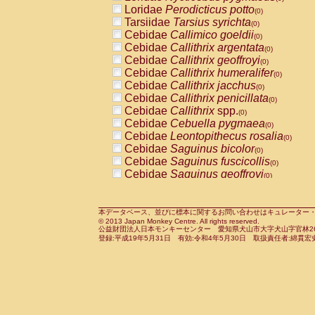
Pitheciidae
Callicebus cupreus
Loridae
Perodicticus potto
(0)
(0)
Pitheciidae
Callicebus donacophilus
Tarsiidae
Tarsius syrichta
(0
(0)
Pitheciidae
Callicebus moloch
Cebidae
Callimico goeldii
(0)
(0)
Pitheciidae
Callicebus torquatus
Cebidae
Callithrix argentata
(0)
(0)
Pitheciidae
Callicebus
spp.
Cebidae
Callithrix geoffroyi
(0)
(0)
Pitheciidae
Chiropotes satanas
Cebidae
Callithrix humeralifer
(0)
(0)
Pitheciidae
Pithecia monachus
Cebidae
Callithrix jacchus
(0)
(0)
Pitheciidae
Pithecia pithecia
Cebidae
Callithrix penicillata
(0)
(0)
Cercopithecidae
Cercocebus agilis
Cebidae
Callithrix
spp.
(0)
(0)
Cercopithecidae
Cercocebus galeritus
Cebidae
Cebuella pygmaea
(0)
Cercopithecidae
Cercocebus torquatu
Cebidae
Leontopithecus rosalia
(0)
Cercopithecidae
Cercocebus torquatus
Cebidae
Saguinus bicolor
(0)
Cercopithecidae
Cercocebus torquatu
Cebidae
Saguinus fuscicollis
(0)
Cercopithecidae
Cercocebus
hybrid
Cebidae
Saguinus geoffroyi
(0)
(0)
Cercopithecidae
Cercocebus
spp.
Cebidae
Saguinus imperator
(0)
(0)
Cercopithecidae
Lophocebus albigen
Cebidae
Saguinus labiatus
(0)
Cercopithecidae
Papio anubis
Cebidae
Saguinus leucopus
本データベース、並びに標本に関するお問い合わせはキュレーター・新宅勇太までお願い
(0)
(0)
© 2013 Japan Monkey Centre. All rights reserved.
Cercopithecidae
Papio cynocephalus
Cebidae
Saguinus midas
(
(0)
公益財団法人日本モンキーセンター 愛知県犬山市大字犬山字官林26番
Cercopithecidae
Papio hamadryas
Cebidae
Saguinus mystax
(0)
登録:平成19年5月31日 有効:令和4年5月30日 取扱責任者:綿貫宏
(0)
Cercopithecidae
Papio papio
Cebidae
Saguinus nigricollis
(0)
(0)
Cercopithecidae
Papio
spp.
Cebidae
Saguinus oedipus
(0)
(1)
Cercopithecidae
Mandrillus leucopha
Cebidae
Saguinus weddelli
(0)
Cercopithecidae
Mandrillus sphinx
Cebidae
Saguinus
spp.
(0)
(0)
Cercopithecidae
Theropithecus gelad
Cebidae
Aotus trivirgatus
(0)
Cercopithecidae
Macaca arctoides
Cebidae
Cebus albifrons
(0)
(0)