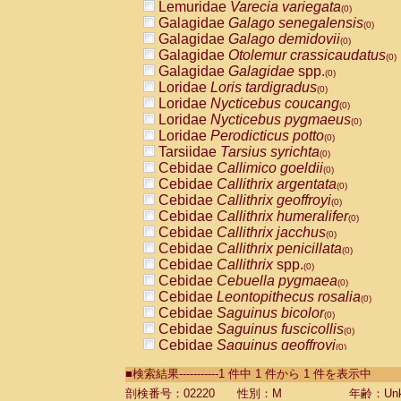
Lemuridae
Varecia variegata
(0)
Galagidae
Galago senegalensis
(0)
Galagidae
Galago demidovii
(0)
Galagidae
Otolemur crassicaudatus
(0)
Galagidae
Galagidae
spp.
(0)
Loridae
Loris tardigradus
(0)
Loridae
Nycticebus coucang
(0)
Loridae
Nycticebus pygmaeus
(0)
Loridae
Perodicticus potto
(0)
Tarsiidae
Tarsius syrichta
(0)
Cebidae
Callimico goeldii
(0)
Cebidae
Callithrix argentata
(0)
Cebidae
Callithrix geoffroyi
(0)
Cebidae
Callithrix humeralifer
(0)
Cebidae
Callithrix jacchus
(0)
Cebidae
Callithrix penicillata
(0)
Cebidae
Callithrix
spp.
(0)
Cebidae
Cebuella pygmaea
(0)
Cebidae
Leontopithecus rosalia
(0)
Cebidae
Saguinus bicolor
(0)
Cebidae
Saguinus fuscicollis
(0)
Cebidae
Saguinus geoffroyi
(0)
Cebidae
Saguinus imperator
(0)
■検索結果-----------1 件中 1 件から 1 件を表示中
Cebidae
Saguinus labiatus
(0)
Cebidae
Saguinus leucopus
剖検番号：02220
性別：M
年齢：Unk
(0)