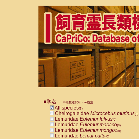
■学名：
※複数選択可・or検索
All species
(1)
Cheirogaleidae
Microcebus murinus
(0)
Lemuridae
Eulemur fulvus
(0)
Lemuridae
Eulemur macaco
(0)
Lemuridae
Eulemur mongoz
(0)
Lemuridae
Lemur catta
(0)