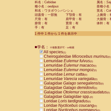
科名：Cebidae
Cebidae
Saguinus midas
属名：
Sa
(0)
種小名：
oedipus
亜種小名
Cebidae
Saguinus mystax
(0)
和名：ワタボウシパンシェ
英名：Cotto
Cebidae
Saguinus nigricollis
(0)
頭蓋骨：一部無
下顎骨：有
上腕骨：
Cebidae
Saguinus oedipus
(1)
尺骨：有
肩甲骨：有
大腿骨：
Cebidae
Saguinus weddelli
(0)
腓骨：有
寛骨：有
体幹：有
Cebidae
Saguinus
spp.
(0)
手：有
足：有
Cebidae
Aotus trivirgatus
(0)
Cebidae
Cebus albifrons
1 件中 1 件から 1 件を表示中
(0)
Cebidae
Cebus apella
(0)
Cebidae
Cebus capucinus
(0)
■学名：
Cebidae
Cebus nigrivittatus
※複数選択可・or検索
(0)
Cebidae
Cebus
spp.
All species
(0)
(1)
Cebidae
Saimiri boliviensis
Cheirogaleidae
Microcebus murinus
(0)
(0)
Cebidae
Saimiri sciureus
Lemuridae
Eulemur fulvus
(0)
(0)
Atelidae
Alouatta caraya
Lemuridae
Eulemur macaco
(0)
(0)
Atelidae
Alouatta fusca
Lemuridae
Eulemur mongoz
(0)
(0)
Atelidae
Alouatta seniculus
Lemuridae
Lemur catta
(0)
(0)
Atelidae
Alouatta
spp.
Lemuridae
Varecia variegata
(0)
(0)
Atelidae
Ateles belzebuth
Galagidae
Galago senegalensis
(0)
(0)
Atelidae
Ateles geoffroyi
Galagidae
Galago demidovii
(0)
(0)
Atelidae
Ateles paniscus
Galagidae
Otolemur crassicaudatus
(0)
(0)
Atelidae
Ateles
spp.
Galagidae
Galagidae
spp.
(0)
(0)
Atelidae
Lagothrix lagothricha
Loridae
Loris tardigradus
(0)
(0)
Atelidae
Lagothrix lagothricha cana
Loridae
Nycticebus coucang
(0)
(0)
Pitheciidae
Cacajao calvus rubicundu
Loridae
Nycticebus pygmaeus
(0)