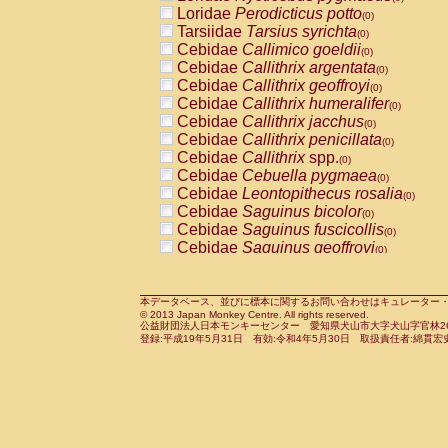
Pitheciidae
Callicebus cupreus
Loridae
Perodicticus potto
(0)
(0)
Pitheciidae
Callicebus donacophilus
Tarsiidae
Tarsius syrichta
(0
(0)
Pitheciidae
Callicebus moloch
Cebidae
Callimico goeldii
(0)
(0)
Pitheciidae
Callicebus torquatus
Cebidae
Callithrix argentata
(0)
(0)
Pitheciidae
Callicebus
spp.
Cebidae
Callithrix geoffroyi
(0)
(0)
Pitheciidae
Chiropotes satanas
Cebidae
Callithrix humeralifer
(0)
(0)
Pitheciidae
Pithecia monachus
Cebidae
Callithrix jacchus
(0)
(0)
Pitheciidae
Pithecia pithecia
Cebidae
Callithrix penicillata
(0)
(0)
Cercopithecidae
Cercocebus agilis
Cebidae
Callithrix
spp.
(0)
(0)
Cercopithecidae
Cercocebus galeritus
Cebidae
Cebuella pygmaea
(0)
Cercopithecidae
Cercocebus torquatu
Cebidae
Leontopithecus rosalia
(0)
Cercopithecidae
Cercocebus torquatus
Cebidae
Saguinus bicolor
(0)
Cercopithecidae
Cercocebus torquatu
Cebidae
Saguinus fuscicollis
(0)
Cercopithecidae
Cercocebus
hybrid
Cebidae
Saguinus geoffroyi
(0)
(0)
Cercopithecidae
Cercocebus
spp.
Cebidae
Saguinus imperator
(0)
(0)
Cercopithecidae
Lophocebus albigen
Cebidae
Saguinus labiatus
(0)
Cercopithecidae
Papio anubis
Cebidae
Saguinus leucopus
本データベース、並びに標本に関するお問い合わせはキュレーター・新宅勇太までお願い
(0)
(0)
© 2013 Japan Monkey Centre. All rights reserved.
Cercopithecidae
Papio cynocephalus
Cebidae
Saguinus midas
(
(0)
公益財団法人日本モンキーセンター 愛知県犬山市大字犬山字官林26番
Cercopithecidae
Papio hamadryas
Cebidae
Saguinus mystax
(0)
登録:平成19年5月31日 有効:令和4年5月30日 取扱責任者:綿貫宏
(0)
Cercopithecidae
Papio papio
Cebidae
Saguinus nigricollis
(0)
(0)
Cercopithecidae
Papio
spp.
Cebidae
Saguinus oedipus
(0)
(1)
Cercopithecidae
Mandrillus leucopha
Cebidae
Saguinus weddelli
(0)
Cercopithecidae
Mandrillus sphinx
Cebidae
Saguinus
spp.
(0)
(0)
Cercopithecidae
Theropithecus gelad
Cebidae
Aotus trivirgatus
(0)
Cercopithecidae
Macaca arctoides
Cebidae
Cebus albifrons
(0)
(0)