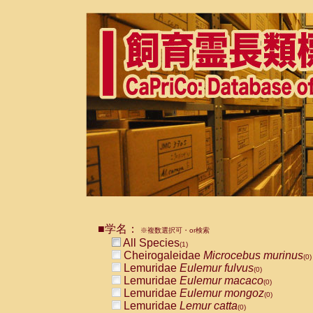
■学名：
※複数選択可・or検索
All Species
(1)
Cheirogaleidae
Microcebus murinus
(0)
Lemuridae
Eulemur fulvus
(0)
Lemuridae
Eulemur macaco
(0)
Lemuridae
Eulemur mongoz
(0)
Lemuridae
Lemur catta
(0)