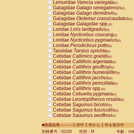
Lemuridae
Varecia variegata
(0)
Galagidae
Galago senegalensis
(0)
Galagidae
Galago demidovii
(0)
Galagidae
Otolemur crassicaudatus
(0)
Galagidae
Galagidae
spp.
(0)
Loridae
Loris tardigradus
(0)
Loridae
Nycticebus coucang
(0)
Loridae
Nycticebus pygmaeus
(0)
Loridae
Perodicticus potto
(0)
Tarsiidae
Tarsius syrichta
(0)
Cebidae
Callimico goeldii
(0)
Cebidae
Callithrix argentata
(0)
Cebidae
Callithrix geoffroyi
(0)
Cebidae
Callithrix humeralifer
(0)
Cebidae
Callithrix jacchus
(0)
Cebidae
Callithrix penicillata
(0)
Cebidae
Callithrix
spp.
(0)
Cebidae
Cebuella pygmaea
(0)
Cebidae
Leontopithecus rosalia
(0)
Cebidae
Saguinus bicolor
(0)
Cebidae
Saguinus fuscicollis
(0)
Cebidae
Saguinus geoffroyi
(0)
Cebidae
Saguinus imperator
(0)
■検索結果-----------1 件中 1 件から 1 件を表示中
Cebidae
Saguinus labiatus
(0)
Cebidae
Saguinus leucopus
剖検番号：02220
性別：M
年齢：Unk
(0)