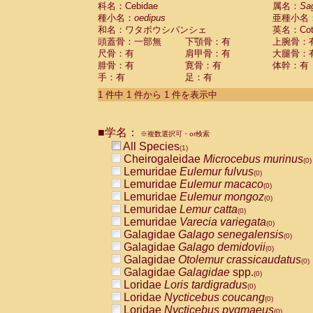
科名：Cebidae
Cebidae
Saguinus midas
属名：
Sa
(0)
種小名：
oedipus
亜種小名
Cebidae
Saguinus mystax
(0)
和名：ワタボウシパンシェ
英名：Cotto
Cebidae
Saguinus nigricollis
(0)
頭蓋骨：一部無
下顎骨：有
上腕骨：
Cebidae
Saguinus oedipus
(1)
尺骨：有
肩甲骨：有
大腿骨：
Cebidae
Saguinus weddelli
(0)
腓骨：有
寛骨：有
体幹：有
Cebidae
Saguinus
spp.
(0)
手：有
足：有
Cebidae
Aotus trivirgatus
(0)
Cebidae
Cebus albifrons
1 件中 1 件から 1 件を表示中
(0)
Cebidae
Cebus apella
(0)
Cebidae
Cebus capucinus
(0)
■学名：
Cebidae
Cebus nigrivittatus
※複数選択可・or検索
(0)
Cebidae
Cebus
spp.
All Species
(0)
(1)
Cebidae
Saimiri boliviensis
Cheirogaleidae
Microcebus murinus
(0)
(0)
Cebidae
Saimiri sciureus
Lemuridae
Eulemur fulvus
(0)
(0)
Atelidae
Alouatta caraya
Lemuridae
Eulemur macaco
(0)
(0)
Atelidae
Alouatta fusca
Lemuridae
Eulemur mongoz
(0)
(0)
Atelidae
Alouatta seniculus
Lemuridae
Lemur catta
(0)
(0)
Atelidae
Alouatta
spp.
Lemuridae
Varecia variegata
(0)
(0)
Atelidae
Ateles belzebuth
Galagidae
Galago senegalensis
(0)
(0)
Atelidae
Ateles geoffroyi
Galagidae
Galago demidovii
(0)
(0)
Atelidae
Ateles paniscus
Galagidae
Otolemur crassicaudatus
(0)
(0)
Atelidae
Ateles
spp.
Galagidae
Galagidae
spp.
(0)
(0)
Atelidae
Lagothrix lagothricha
Loridae
Loris tardigradus
(0)
(0)
Atelidae
Lagothrix lagothricha cana
Loridae
Nycticebus coucang
(0)
(0)
Pitheciidae
Cacajao calvus rubicundu
Loridae
Nycticebus pygmaeus
(0)