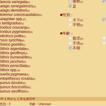
体幹
arecia variegata
(1)
(0)
alago senegalensis
足
(0)
alago demidovii
(0)
tolemur crassicaudatus
■性別：
(0)
alagidae
spp.
オス
(0)
(0)
s tardigradus
(0)
不明
(0)
ticebus coucang
(0)
ticebus pygmaeus
(0)
■年齢：
dicticus potto
(0)
胎児
(0)
rsius syrichta
(0)
子供
limico goeldii
(0)
(0)
不明
lithrix argentata
(0)
lithrix geoffroyi
(0)
lithrix humeralifer
(0)
lithrix jacchus
(0)
lithrix penicillata
(0)
lithrix
spp.
(0)
buella pygmaea
(0)
ntopithecus rosalia
(0)
uinus bicolor
(0)
uinus fuscicollis
(0)
uinus geoffroyi
(0)
uinus imperator
(0)
-1 件中 1 件から 1 件を表示中
uinus labiatus
(0)
guinus leucopus
性別：F
年齢：Unknown
(0)