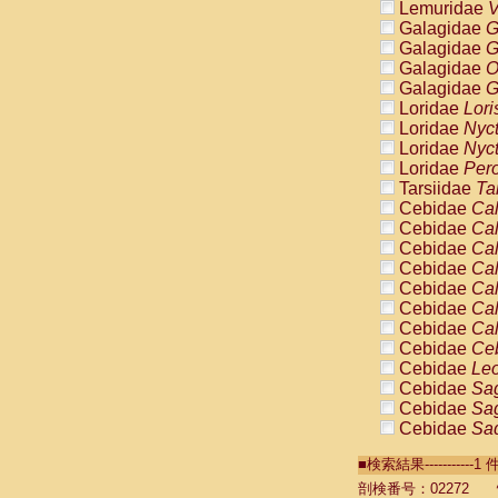
Lemuridae
V
Galagidae
G
Galagidae
G
Galagidae
O
Galagidae
G
Loridae
Lori
Loridae
Nyc
Loridae
Nyc
Loridae
Pero
Tarsiidae
Ta
Cebidae
Cal
Cebidae
Cal
Cebidae
Cal
Cebidae
Cal
Cebidae
Cal
Cebidae
Cal
Cebidae
Cal
Cebidae
Ce
Cebidae
Leo
Cebidae
Sag
Cebidae
Sag
Cebidae
Sag
Cebidae
Sag
■検索結果----------
Cebidae
Sag
Cebidae
Sa
剖検番号：02272