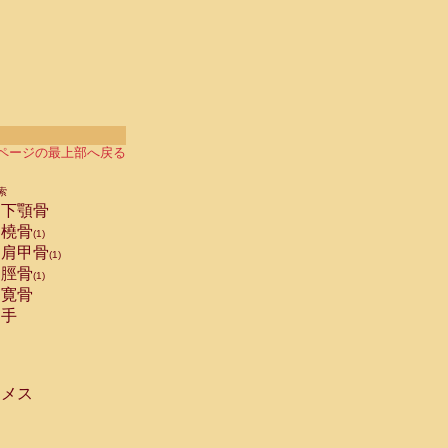
ページの最上部へ戻る
索
下顎骨
橈骨
(1)
肩甲骨
(1)
脛骨
(1)
寛骨
手
メス