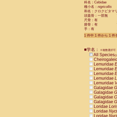
科名：Cebidae
Cebidae
Sa
種小名：
nigricollis
Cebidae
Sa
和名：クロクビタマ
Cebidae
Sag
頭蓋骨：一部無
Cebidae
Sa
尺骨：有
Cebidae
Sag
腓骨：有
Cebidae
Sa
手：有
Cebidae
Aot
Cebidae
Ceb
1 件中 1 件から 1 
Cebidae
Ceb
Cebidae
Ce
■学名：
Cebidae
Ceb
※複数選択可・
Cebidae
Ce
All Species
(1
Cebidae
Sai
Cheirogalei
Cebidae
Sai
Lemuridae
E
Atelidae
Alo
Lemuridae
E
Atelidae
Alo
Lemuridae
E
Atelidae
Alo
Lemuridae
L
Atelidae
Alo
Lemuridae
V
Atelidae
Ate
Galagidae
G
Atelidae
Ate
Galagidae
G
Atelidae
Ate
Galagidae
O
Atelidae
Ate
Galagidae
G
Atelidae
Lag
Loridae
Lori
Atelidae
Lag
Loridae
Nyc
Pitheciidae
Loridae
Nyc