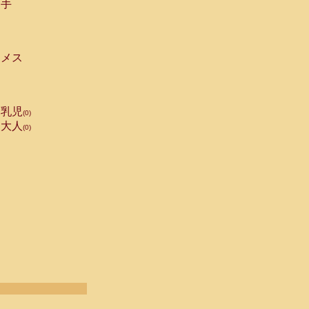
手
メス
乳児
(0)
大人
(0)