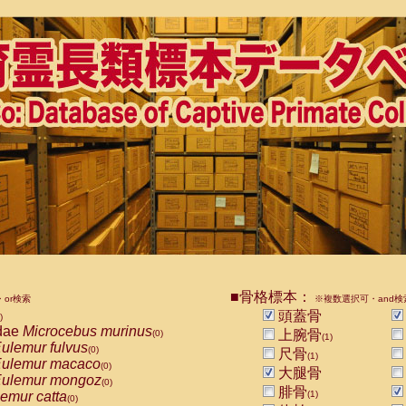
■骨格標本：
or検索
※複数選択可・and検
頭蓋骨
)
dae
Microcebus murinus
上腕骨
(0)
(1)
ulemur fulvus
(0)
尺骨
(1)
ulemur macaco
(0)
大腿骨
ulemur mongoz
(0)
腓骨
emur catta
(1)
(0)