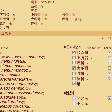
guinus midas
属名：
Saguinus
(0)
亜種小名：
guinus mystax
(0)
リン
英名：
uinus nigricollis
(1)
下顎骨：有
上腕骨：有
橈骨：有
guinus oedipus
(0)
肩甲骨：有
大腿骨：有
脛骨：一部無
uinus weddelli
(0)
寛骨：有
体幹：有
guinus
spp.
(0)
足：有
us trivirgatus
(0)
us albifrons
件を表示中
(0)
us apella
▲この
(0)
bus capucinus
(0)
us nigrivittatus
■骨格標本：
or検索
(0)
※複数選択可・and検
bus
spp.
頭蓋骨
(0)
)
miri boliviensis
dae
Microcebus murinus
(0)
上腕骨
(0)
(1)
miri sciureus
ulemur fulvus
(0)
(0)
尺骨
(1)
uatta caraya
ulemur macaco
(0)
(0)
大腿骨
uatta fusca
ulemur mongoz
(0)
(0)
腓骨
uatta seniculus
emur catta
(1)
(0)
(0)
uatta
spp.
体幹
arecia variegata
(0)
(1)
(0)
les belzebuth
alago senegalensis
足
(0)
(0)
les geoffroyi
alago demidovii
(0)
(0)
les paniscus
tolemur crassicaudatus
■性別：
(0)
(0)
les
spp.
alagidae
spp.
(0)
オス
(0)
(0)
othrix lagothricha
s tardigradus
(0)
(0)
不明
(0)
othrix lagothricha cana
ticebus coucang
(0)
(0)
Cacajao calvus rubicundus
ticebus pygmaeus
(0)
(0)