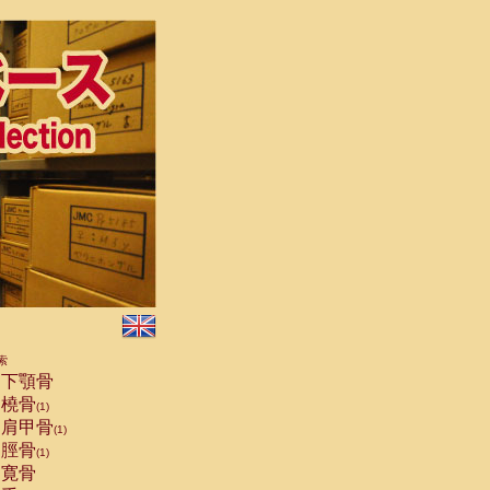
索
下顎骨
橈骨
(1)
肩甲骨
(1)
脛骨
(1)
寛骨