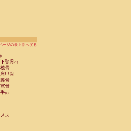
ページの最上部へ戻る
索
下顎骨
(1)
橈骨
肩甲骨
脛骨
寛骨
手
(1)
メス