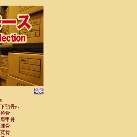
索
下顎骨
(1)
橈骨
肩甲骨
脛骨
寛骨