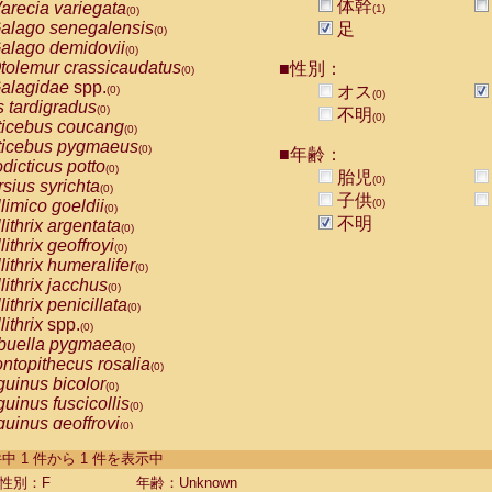
体幹
arecia variegata
(1)
(0)
alago senegalensis
足
(0)
alago demidovii
(0)
tolemur crassicaudatus
■性別：
(0)
alagidae
spp.
オス
(0)
(0)
s tardigradus
(0)
不明
(0)
ticebus coucang
(0)
ticebus pygmaeus
(0)
■年齢：
dicticus potto
(0)
胎児
(0)
rsius syrichta
(0)
子供
limico goeldii
(0)
(0)
不明
lithrix argentata
(0)
lithrix geoffroyi
(0)
lithrix humeralifer
(0)
lithrix jacchus
(0)
lithrix penicillata
(0)
lithrix
spp.
(0)
buella pygmaea
(0)
ntopithecus rosalia
(0)
uinus bicolor
(0)
uinus fuscicollis
(0)
uinus geoffroyi
(0)
uinus imperator
(0)
-1 件中 1 件から 1 件を表示中
uinus labiatus
(0)
guinus leucopus
性別：F
年齢：Unknown
(0)