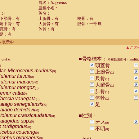
guinus midas
属名：
Saguinus
(0)
亜種小名：
guinus mystax
(0)
リン
英名：
uinus nigricollis
(1)
下顎骨：有
上腕骨：有
橈骨：有
guinus oedipus
(0)
肩甲骨：有
大腿骨：有
脛骨：一部無
uinus weddelli
(0)
寛骨：有
体幹：有
guinus
spp.
(0)
足：有
us trivirgatus
(0)
us albifrons
件を表示中
(0)
us apella
▲この
(0)
bus capucinus
(0)
us nigrivittatus
■骨格標本：
or検索
(0)
※複数選択可・and検
bus
spp.
頭蓋骨
(0)
)
miri boliviensis
dae
Microcebus murinus
(0)
上腕骨
(0)
(1)
miri sciureus
ulemur fulvus
(0)
(0)
尺骨
(1)
uatta caraya
ulemur macaco
(0)
(0)
大腿骨
(1)
uatta fusca
ulemur mongoz
(0)
(0)
腓骨
uatta seniculus
emur catta
(1)
(0)
(0)
uatta
spp.
体幹
arecia variegata
(0)
(1)
(0)
les belzebuth
alago senegalensis
足
(0)
(0)
les geoffroyi
alago demidovii
(0)
(0)
les paniscus
tolemur crassicaudatus
■性別：
(0)
(0)
les
spp.
alagidae
spp.
(0)
オス
(0)
(0)
othrix lagothricha
s tardigradus
(0)
(0)
不明
(0)
othrix lagothricha cana
ticebus coucang
(0)
(0)
Cacajao calvus rubicundus
ticebus pygmaeus
(0)
(0)