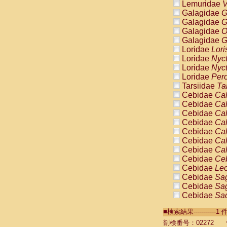
Lemuridae
V
Galagidae
G
Galagidae
G
Galagidae
O
Galagidae
G
Loridae
Lori
Loridae
Nyc
Loridae
Nyc
Loridae
Pero
Tarsiidae
Ta
Cebidae
Cal
Cebidae
Cal
Cebidae
Cal
Cebidae
Cal
Cebidae
Cal
Cebidae
Cal
Cebidae
Cal
Cebidae
Ce
Cebidae
Leo
Cebidae
Sag
Cebidae
Sag
Cebidae
Sag
Cebidae
Sag
■検索結果----------
Cebidae
Sag
Cebidae
Sa
剖検番号：02272