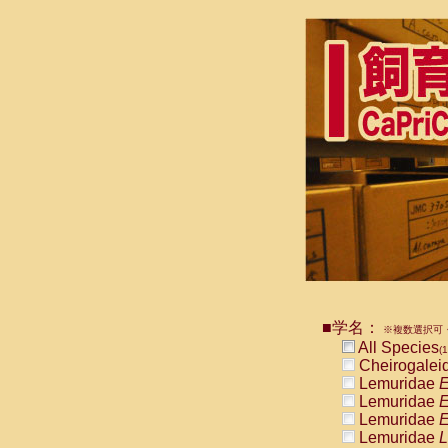
■学名：
※複数選択可・
All Species
(1
Cheirogalei
Lemuridae
E
Lemuridae
E
Lemuridae
E
Lemuridae
L