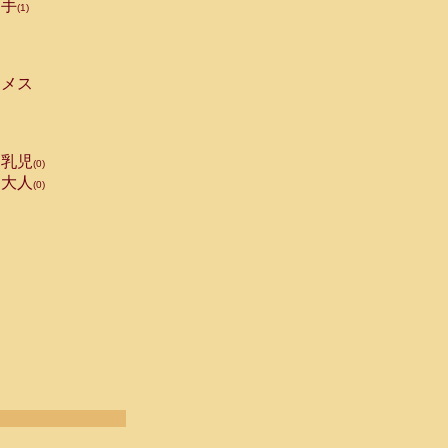
手
(1)
メス
乳児
(0)
大人
(0)