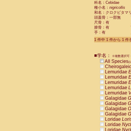
科名：Cebidae
Cebidae
Sa
種小名：
nigricollis
Cebidae
Sa
和名：クロクビタマ
Cebidae
Sag
頭蓋骨：一部無
Cebidae
Sa
尺骨：有
Cebidae
Sag
腓骨：有
Cebidae
Sa
手：有
Cebidae
Aot
Cebidae
Ceb
1 件中 1 件から 1 
Cebidae
Ceb
Cebidae
Ce
■学名：
Cebidae
Ceb
※複数選択可・
Cebidae
Ce
All Species
(1
Cebidae
Sai
Cheirogalei
Cebidae
Sai
Lemuridae
E
Atelidae
Alo
Lemuridae
E
Atelidae
Alo
Lemuridae
E
Atelidae
Alo
Lemuridae
L
Atelidae
Alo
Lemuridae
V
Atelidae
Ate
Galagidae
G
Atelidae
Ate
Galagidae
G
Atelidae
Ate
Galagidae
O
Atelidae
Ate
Galagidae
G
Atelidae
Lag
Loridae
Lori
Atelidae
Lag
Loridae
Nyc
Pitheciidae
Loridae
Nyc