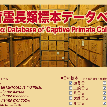
■骨格標本：
or検索
※複数選択可・and検
頭蓋骨
)
dae
Microcebus murinus
上腕骨
(0)
(1)
ulemur fulvus
(0)
尺骨
(1)
ulemur macaco
(0)
大腿骨
(1)
ulemur mongoz
(0)
腓骨
emur catta
(1)
(0)