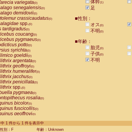
体幹
arecia variegata
(1)
(0)
alago senegalensis
足
(0)
alago demidovii
(0)
tolemur crassicaudatus
■性別：
(0)
alagidae
spp.
オス
(0)
(0)
s tardigradus
(0)
不明
(0)
ticebus coucang
(0)
ticebus pygmaeus
(0)
■年齢：
dicticus potto
(0)
胎児
(0)
rsius syrichta
(0)
子供
limico goeldii
(0)
(0)
不明
lithrix argentata
(0)
lithrix geoffroyi
(0)
lithrix humeralifer
(0)
lithrix jacchus
(0)
lithrix penicillata
(0)
lithrix
spp.
(0)
buella pygmaea
(0)
ntopithecus rosalia
(0)
uinus bicolor
(0)
uinus fuscicollis
(0)
uinus geoffroyi
(0)
uinus imperator
(0)
-1 件中 1 件から 1 件を表示中
uinus labiatus
(0)
guinus leucopus
性別：F
年齢：Unknown
(0)