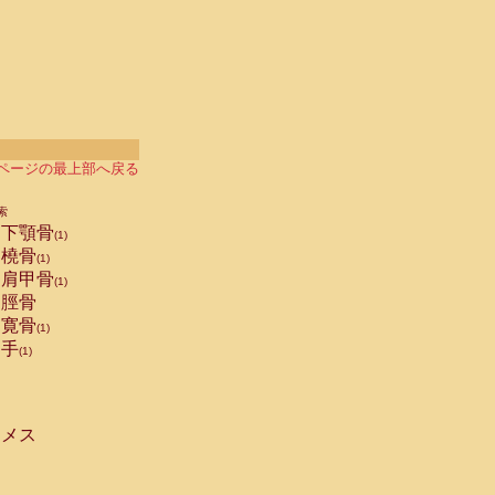
ページの最上部へ戻る
索
下顎骨
(1)
橈骨
(1)
肩甲骨
(1)
脛骨
寛骨
(1)
手
(1)
メス