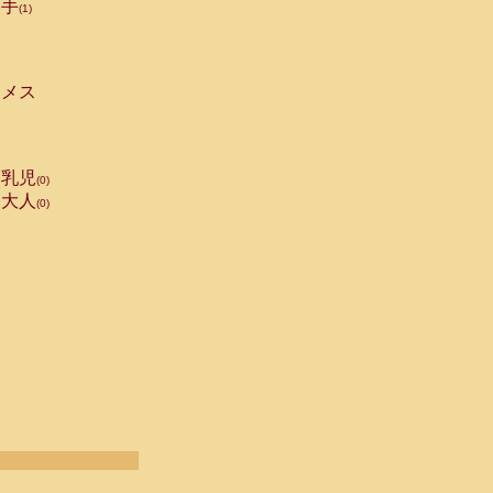
手
(1)
メス
乳児
(0)
大人
(0)