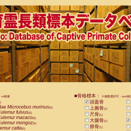
■骨格標本：
or検索
※複数選択可・and検
頭蓋骨
)
dae
Microcebus murinus
上腕骨
(0)
(1)
ulemur fulvus
(0)
尺骨
(1)
ulemur macaco
(0)
大腿骨
(1)
ulemur mongoz
(0)
腓骨
emur catta
(1)
(0)