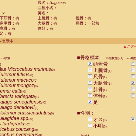
guinus midas
属名：
Saguinus
(0)
亜種小名：
guinus mystax
(0)
リン
英名：
uinus nigricollis
(1)
下顎骨：有
上腕骨：有
橈骨：有
guinus oedipus
(0)
肩甲骨：有
大腿骨：有
脛骨：一部無
uinus weddelli
(0)
寛骨：有
体幹：有
guinus
spp.
(0)
足：有
us trivirgatus
(0)
us albifrons
件を表示中
(0)
us apella
▲この
(0)
bus capucinus
(0)
us nigrivittatus
■骨格標本：
or検索
(0)
※複数選択可・and検
bus
spp.
頭蓋骨
(0)
)
miri boliviensis
dae
Microcebus murinus
(0)
上腕骨
(0)
(1)
miri sciureus
ulemur fulvus
(0)
(0)
尺骨
(1)
uatta caraya
ulemur macaco
(0)
(0)
大腿骨
(1)
uatta fusca
ulemur mongoz
(0)
(0)
腓骨
uatta seniculus
emur catta
(1)
(0)
(0)
uatta
spp.
体幹
arecia variegata
(0)
(1)
(0)
les belzebuth
alago senegalensis
足
(0)
(0)
les geoffroyi
alago demidovii
(0)
(0)
les paniscus
tolemur crassicaudatus
■性別：
(0)
(0)
les
spp.
alagidae
spp.
(0)
オス
(0)
(0)
othrix lagothricha
s tardigradus
(0)
(0)
不明
(0)
othrix lagothricha cana
ticebus coucang
(0)
(0)
Cacajao calvus rubicundus
ticebus pygmaeus
(0)
(0)