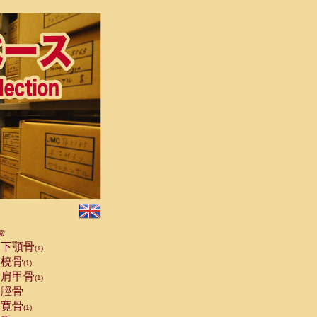
索
下顎骨
(1)
橈骨
(1)
肩甲骨
(1)
脛骨
寛骨
(1)