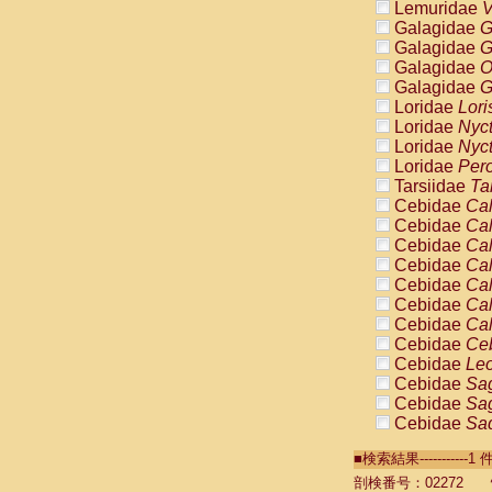
Lemuridae
V
Galagidae
G
Galagidae
G
Galagidae
O
Galagidae
G
Loridae
Lori
Loridae
Nyc
Loridae
Nyc
Loridae
Pero
Tarsiidae
Ta
Cebidae
Cal
Cebidae
Cal
Cebidae
Cal
Cebidae
Cal
Cebidae
Cal
Cebidae
Cal
Cebidae
Cal
Cebidae
Ce
Cebidae
Leo
Cebidae
Sag
Cebidae
Sag
Cebidae
Sag
Cebidae
Sag
■検索結果----------
Cebidae
Sag
Cebidae
Sa
剖検番号：02272