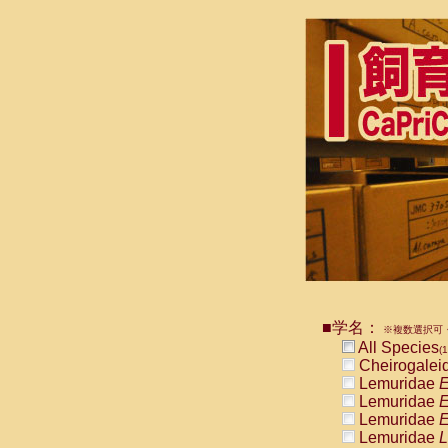
■学名：
※複数選択可・
All Species
(1
Cheirogalei
Lemuridae
E
Lemuridae
E
Lemuridae
E
Lemuridae
L