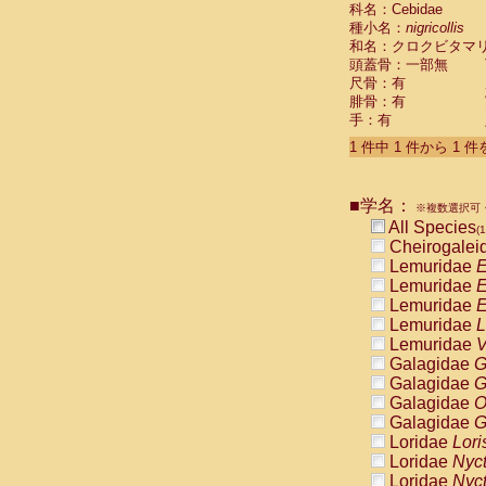
科名：Cebidae
Cebidae
Sa
種小名：
nigricollis
Cebidae
Sa
和名：クロクビタマ
Cebidae
Sag
頭蓋骨：一部無
Cebidae
Sa
尺骨：有
Cebidae
Sag
腓骨：有
Cebidae
Sa
手：有
Cebidae
Aot
Cebidae
Ceb
1 件中 1 件から 1 
Cebidae
Ceb
Cebidae
Ce
■学名：
Cebidae
Ceb
※複数選択可・
Cebidae
Ce
All Species
(1
Cebidae
Sai
Cheirogalei
Cebidae
Sai
Lemuridae
E
Atelidae
Alo
Lemuridae
E
Atelidae
Alo
Lemuridae
E
Atelidae
Alo
Lemuridae
L
Atelidae
Alo
Lemuridae
V
Atelidae
Ate
Galagidae
G
Atelidae
Ate
Galagidae
G
Atelidae
Ate
Galagidae
O
Atelidae
Ate
Galagidae
G
Atelidae
Lag
Loridae
Lori
Atelidae
Lag
Loridae
Nyc
Pitheciidae
Loridae
Nyc