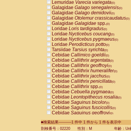
Lemuridae
Varecia variegata
(0)
Galagidae
Galago senegalensis
(0)
Galagidae
Galago demidovii
(0)
Galagidae
Otolemur crassicaudatus
(0)
Galagidae
Galagidae
spp.
(0)
Loridae
Loris tardigradus
(0)
Loridae
Nycticebus coucang
(0)
Loridae
Nycticebus pygmaeus
(0)
Loridae
Perodicticus potto
(0)
Tarsiidae
Tarsius syrichta
(0)
Cebidae
Callimico goeldii
(0)
Cebidae
Callithrix argentata
(0)
Cebidae
Callithrix geoffroyi
(0)
Cebidae
Callithrix humeralifer
(0)
Cebidae
Callithrix jacchus
(0)
Cebidae
Callithrix penicillata
(0)
Cebidae
Callithrix
spp.
(0)
Cebidae
Cebuella pygmaea
(0)
Cebidae
Leontopithecus rosalia
(0)
Cebidae
Saguinus bicolor
(0)
Cebidae
Saguinus fuscicollis
(0)
Cebidae
Saguinus geoffroyi
(0)
Cebidae
Saguinus imperator
(0)
■検索結果-----------1 件中 1 件から 1 件を表示中
Cebidae
Saguinus labiatus
(0)
Cebidae
Saguinus leucopus
剖検番号：02220
性別：M
年齢：Unk
(0)