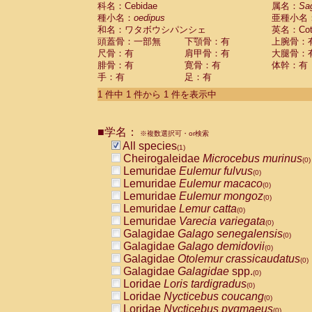
科名：Cebidae
Cebidae
Saguinus midas
属名：
Sa
(0)
種小名：
oedipus
亜種小名
Cebidae
Saguinus mystax
(0)
和名：ワタボウシパンシェ
英名：Cotto
Cebidae
Saguinus nigricollis
(0)
頭蓋骨：一部無
下顎骨：有
上腕骨：
Cebidae
Saguinus oedipus
(1)
尺骨：有
肩甲骨：有
大腿骨：
Cebidae
Saguinus weddelli
(0)
腓骨：有
寛骨：有
体幹：有
Cebidae
Saguinus
spp.
(0)
手：有
足：有
Cebidae
Aotus trivirgatus
(0)
Cebidae
Cebus albifrons
1 件中 1 件から 1 件を表示中
(0)
Cebidae
Cebus apella
(0)
Cebidae
Cebus capucinus
(0)
■学名：
Cebidae
Cebus nigrivittatus
※複数選択可・or検索
(0)
Cebidae
Cebus
spp.
All species
(0)
(1)
Cebidae
Saimiri boliviensis
Cheirogaleidae
Microcebus murinus
(0)
(0)
Cebidae
Saimiri sciureus
Lemuridae
Eulemur fulvus
(0)
(0)
Atelidae
Alouatta caraya
Lemuridae
Eulemur macaco
(0)
(0)
Atelidae
Alouatta fusca
Lemuridae
Eulemur mongoz
(0)
(0)
Atelidae
Alouatta seniculus
Lemuridae
Lemur catta
(0)
(0)
Atelidae
Alouatta
spp.
Lemuridae
Varecia variegata
(0)
(0)
Atelidae
Ateles belzebuth
Galagidae
Galago senegalensis
(0)
(0)
Atelidae
Ateles geoffroyi
Galagidae
Galago demidovii
(0)
(0)
Atelidae
Ateles paniscus
Galagidae
Otolemur crassicaudatus
(0)
(0)
Atelidae
Ateles
spp.
Galagidae
Galagidae
spp.
(0)
(0)
Atelidae
Lagothrix lagothricha
Loridae
Loris tardigradus
(0)
(0)
Atelidae
Lagothrix lagothricha cana
Loridae
Nycticebus coucang
(0)
(0)
Pitheciidae
Cacajao calvus rubicundu
Loridae
Nycticebus pygmaeus
(0)