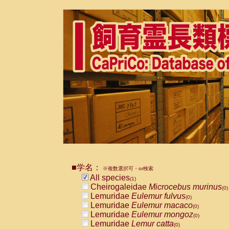
■学名：
※複数選択可・or検索
All species
(1)
Cheirogaleidae
Microcebus murinus
(0)
Lemuridae
Eulemur fulvus
(0)
Lemuridae
Eulemur macaco
(0)
Lemuridae
Eulemur mongoz
(0)
Lemuridae
Lemur catta
(0)