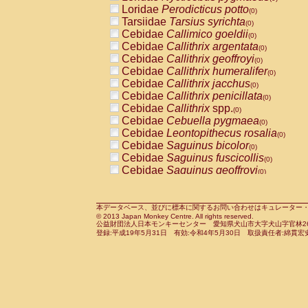
Pitheciidae
Callicebus cupreus
Loridae
Perodicticus potto
(0)
(0)
Pitheciidae
Callicebus donacophilus
Tarsiidae
Tarsius syrichta
(0
(0)
Pitheciidae
Callicebus moloch
Cebidae
Callimico goeldii
(0)
(0)
Pitheciidae
Callicebus torquatus
Cebidae
Callithrix argentata
(0)
(0)
Pitheciidae
Callicebus
spp.
Cebidae
Callithrix geoffroyi
(0)
(0)
Pitheciidae
Chiropotes satanas
Cebidae
Callithrix humeralifer
(0)
(0)
Pitheciidae
Pithecia monachus
Cebidae
Callithrix jacchus
(0)
(0)
Pitheciidae
Pithecia pithecia
Cebidae
Callithrix penicillata
(0)
(0)
Cercopithecidae
Cercocebus agilis
Cebidae
Callithrix
spp.
(0)
(0)
Cercopithecidae
Cercocebus galeritus
Cebidae
Cebuella pygmaea
(0)
Cercopithecidae
Cercocebus torquatu
Cebidae
Leontopithecus rosalia
(0)
Cercopithecidae
Cercocebus torquatus
Cebidae
Saguinus bicolor
(0)
Cercopithecidae
Cercocebus torquatu
Cebidae
Saguinus fuscicollis
(0)
Cercopithecidae
Cercocebus
hybrid
Cebidae
Saguinus geoffroyi
(0)
(0)
Cercopithecidae
Cercocebus
spp.
Cebidae
Saguinus imperator
(0)
(0)
Cercopithecidae
Lophocebus albigen
Cebidae
Saguinus labiatus
(0)
Cercopithecidae
Papio anubis
Cebidae
Saguinus leucopus
本データベース、並びに標本に関するお問い合わせはキュレーター・新宅勇太までお願い
(0)
(0)
© 2013 Japan Monkey Centre. All rights reserved.
Cercopithecidae
Papio cynocephalus
Cebidae
Saguinus midas
(
(0)
公益財団法人日本モンキーセンター 愛知県犬山市大字犬山字官林26番
Cercopithecidae
Papio hamadryas
Cebidae
Saguinus mystax
(0)
登録:平成19年5月31日 有効:令和4年5月30日 取扱責任者:綿貫宏
(0)
Cercopithecidae
Papio papio
Cebidae
Saguinus nigricollis
(0)
(0)
Cercopithecidae
Papio
spp.
Cebidae
Saguinus oedipus
(0)
(1)
Cercopithecidae
Mandrillus leucopha
Cebidae
Saguinus weddelli
(0)
Cercopithecidae
Mandrillus sphinx
Cebidae
Saguinus
spp.
(0)
(0)
Cercopithecidae
Theropithecus gelad
Cebidae
Aotus trivirgatus
(0)
Cercopithecidae
Macaca arctoides
Cebidae
Cebus albifrons
(0)
(0)