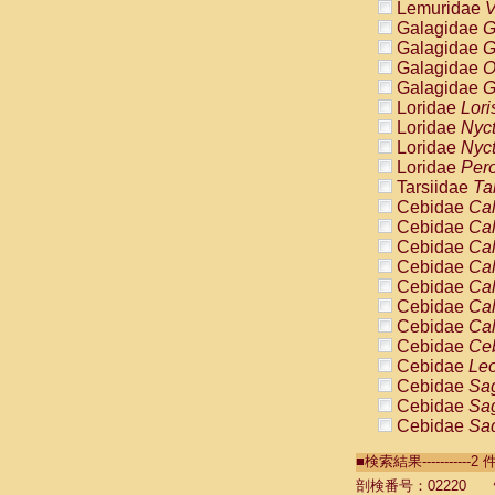
Lemuridae
V
Galagidae
G
Galagidae
G
Galagidae
O
Galagidae
G
Loridae
Lori
Loridae
Nyc
Loridae
Nyc
Loridae
Pero
Tarsiidae
Ta
Cebidae
Cal
Cebidae
Cal
Cebidae
Cal
Cebidae
Cal
Cebidae
Cal
Cebidae
Cal
Cebidae
Cal
Cebidae
Ce
Cebidae
Leo
Cebidae
Sag
Cebidae
Sag
Cebidae
Sag
Cebidae
Sag
■検索結果----------
Cebidae
Sag
Cebidae
Sa
剖検番号：02220