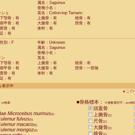
guinus midas
属名：
Saguinus
(0)
亜種小名：
guinus mystax
(0)
ンシェ
英名：Cotton-top Tamarin
uinus nigricollis
(1)
下顎骨：有
上腕骨：有
橈骨：有
guinus oedipus
(1)
肩甲骨：有
大腿骨：有
脛骨：有
uinus weddelli
(0)
寛骨：有
体幹：有
guinus
spp.
(0)
足：有
us trivirgatus
(0)
us albifrons
(0)
性別：F
年齢：Unknown
us apella
(0)
属名：
Saguinus
bus capucinus
亜種小名：
(0)
us nigrivittatus
リン
英名：
(0)
bus
spp.
下顎骨：有
上腕骨：有
橈骨：有
(0)
miri boliviensis
肩甲骨：有
大腿骨：有
脛骨：一部無
(0)
miri sciureus
寛骨：有
体幹：有
(0)
足：有
uatta caraya
(0)
uatta fusca
(0)
件を表示中
uatta seniculus
(0)
▲この
uatta
spp.
(0)
les belzebuth
(0)
■骨格標本：
or検索
※複数選択可・and検
les geoffroyi
(0)
頭蓋骨
les paniscus
(0)
dae
Microcebus murinus
上腕骨
(0)
(2)
les
spp.
(0)
ulemur fulvus
(0)
尺骨
othrix lagothricha
(2)
(0)
ulemur macaco
(0)
大腿骨
othrix lagothricha cana
(2)
(0)
ulemur mongoz
(0)
Cacajao calvus rubicundus
腓骨
(0)
(2)