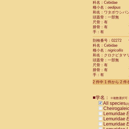
科名：Cebidae
Cebidae
Sa
種小名：
oedipus
Cebidae
Sa
和名：ワタボウシパ
Cebidae
Sag
頭蓋骨：一部無
Cebidae
Sa
尺骨：有
Cebidae
Sag
腓骨：有
Cebidae
Sa
手：有
Cebidae
Aot
Cebidae
Ceb
剖検番号：02272
Cebidae
Ceb
科名：Cebidae
Cebidae
Ce
種小名：
nigricollis
Cebidae
Ceb
和名：クロクビタマ
Cebidae
Ce
頭蓋骨：一部無
Cebidae
Sai
尺骨：有
腓骨：有
Cebidae
Sai
手：有
Atelidae
Alo
Atelidae
Alo
2 件中 1 件から 2 
Atelidae
Alo
Atelidae
Alo
Atelidae
Ate
■学名：
※複数選択可・
Atelidae
Ate
All species
(2)
Atelidae
Ate
Cheirogalei
Atelidae
Ate
Lemuridae
E
Atelidae
Lag
Lemuridae
E
Atelidae
Lag
Lemuridae
E
Pitheciidae