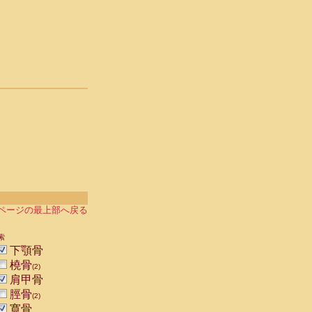
ページの最上部へ戻る
索
下顎骨
橈骨
(2)
肩甲骨
脛骨
(2)
寛骨