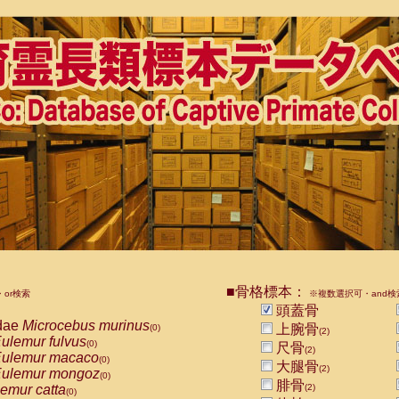
■骨格標本：
or検索
※複数選択可・and検
頭蓋骨
dae
Microcebus murinus
上腕骨
(0)
(2)
ulemur fulvus
(0)
尺骨
(2)
ulemur macaco
(0)
大腿骨
(2)
ulemur mongoz
(0)
腓骨
emur catta
(2)
(0)