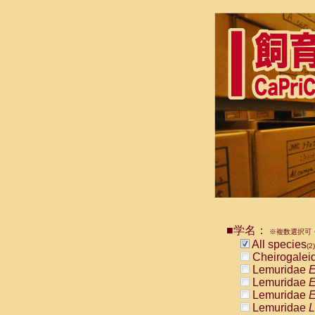
■学名：
※複数選択可・
All species
(2)
Cheirogalei
Lemuridae
E
Lemuridae
E
Lemuridae
E
Lemuridae
L