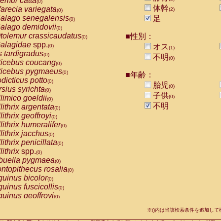
emur catta
(0)
Callicebus cupreus
(0)
体幹
arecia variegata
(2)
(0)
Callicebus donacophilus
(0)
alago senegalensis
足
(0)
Callicebus moloch
(0)
alago demidovii
(0)
Callicebus torquatus
(0)
tolemur crassicaudatus
■性別：
(0)
Callicebus
spp.
(0)
alagidae
spp.
オス
(0)
(1)
Chiropotes satanas
(0)
s tardigradus
(0)
不明
Pithecia monachus
(0)
(0)
ticebus coucang
(0)
Pithecia pithecia
(0)
ticebus pygmaeus
(0)
■年齢：
idae
Cercocebus agilis
(0)
dicticus potto
(0)
胎児
idae
Cercocebus galeritus chrysogaster
(0)
(0)
rsius syrichta
(0)
idae
Cercocebus torquatus atys
子供
(0)
limico goeldii
(0)
(0)
idae
Cercocebus torquatus lunulatus
(0)
不明
lithrix argentata
(0)
idae
Cercocebus torquatus torquatus
(0)
lithrix geoffroyi
(0)
idae
Cercocebus
hybrid
(0)
lithrix humeralifer
(0)
idae
Cercocebus
spp.
(0)
lithrix jacchus
(0)
idae
Lophocebus albigena
(0)
lithrix penicillata
(0)
idae
Papio anubis
(0)
lithrix
spp.
(0)
idae
Papio cynocephalus
(0)
buella pygmaea
(0)
idae
Papio hamadryas
(0)
ntopithecus rosalia
(0)
idae
Papio papio
(0)
uinus bicolor
(0)
idae
Papio
spp.
(0)
uinus fuscicollis
(0)
idae
Mandrillus leucophaeus
(0)
uinus geoffroyi
(0)
idae
Mandrillus sphinx
(0)
uinus imperator
(0)
idae
Theropithecus gelada
※()内は当該検索条件を追加し
(0)
uinus labiatus
(0)
idae
Macaca arctoides
(0)