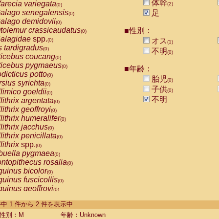
体幹
arecia variegata
(2)
(0)
alago senegalensis
足
(0)
alago demidovii
(0)
tolemur crassicaudatus
■性別：
(0)
alagidae
spp.
オス
(0)
(1)
s tardigradus
(0)
不明
(0)
ticebus coucang
(0)
ticebus pygmaeus
(0)
■年齢：
dicticus potto
(0)
胎児
(0)
rsius syrichta
(0)
子供
limico goeldii
(0)
(0)
不明
lithrix argentata
(0)
lithrix geoffroyi
(0)
lithrix humeralifer
(0)
lithrix jacchus
(0)
lithrix penicillata
(0)
lithrix
spp.
(0)
buella pygmaea
(0)
ntopithecus rosalia
(0)
uinus bicolor
(0)
uinus fuscicollis
(0)
uinus geoffroyi
(0)
uinus imperator
(0)
-2 件中 1 件から 2 件を表示中
uinus labiatus
(0)
guinus leucopus
性別：M
年齢：Unknown
(0)