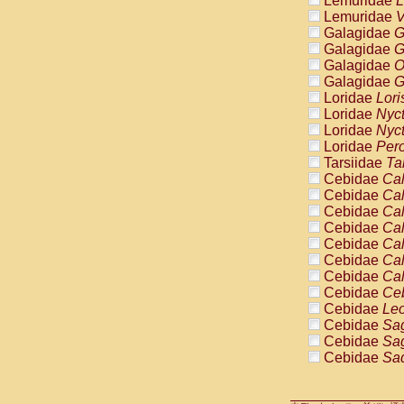
Lemuridae
L
Pitheciidae
Lemuridae
V
Pitheciidae
Galagidae
G
Pitheciidae
Galagidae
G
Pitheciidae
Galagidae
O
Pitheciidae
Galagidae
G
Pitheciidae
Loridae
Lori
Pitheciidae
Loridae
Nyc
Pitheciidae
Loridae
Nyc
Cercopithec
Loridae
Pero
Cercopithec
Tarsiidae
Ta
Cercopithec
Cebidae
Cal
Cercopithec
Cebidae
Cal
Cercopithec
Cebidae
Cal
Cercopithec
Cebidae
Cal
Cercopithec
Cebidae
Cal
Cercopithec
Cebidae
Cal
Cercopithec
Cebidae
Cal
Cercopithec
Cebidae
Ce
Cercopithec
Cebidae
Leo
Cercopithec
Cebidae
Sag
Cercopithec
Cebidae
Sag
Cercopithec
Cebidae
Sag
Cercopithec
Cebidae
Sag
Cercopithec
Cebidae
Sag
Cercopithec