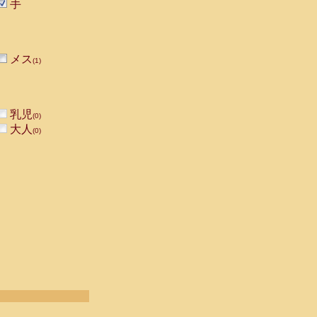
手
メス
(1)
乳児
(0)
大人
(0)