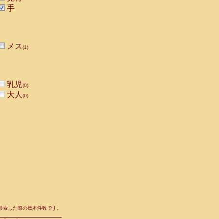
手
メス
(1)
乳児
(0)
大人
(0)
て検索した際の標本件数です。