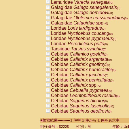
Lemuridae
Varecia variegata
(0)
Galagidae
Galago senegalensis
(0)
Galagidae
Galago demidovii
(0)
Galagidae
Otolemur crassicaudatus
(0)
Galagidae
Galagidae
spp.
(0)
Loridae
Loris tardigradus
(0)
Loridae
Nycticebus coucang
(0)
Loridae
Nycticebus pygmaeus
(0)
Loridae
Perodicticus potto
(0)
Tarsiidae
Tarsius syrichta
(0)
Cebidae
Callimico goeldii
(0)
Cebidae
Callithrix argentata
(0)
Cebidae
Callithrix geoffroyi
(0)
Cebidae
Callithrix humeralifer
(0)
Cebidae
Callithrix jacchus
(0)
Cebidae
Callithrix penicillata
(0)
Cebidae
Callithrix
spp.
(0)
Cebidae
Cebuella pygmaea
(0)
Cebidae
Leontopithecus rosalia
(0)
Cebidae
Saguinus bicolor
(0)
Cebidae
Saguinus fuscicollis
(0)
Cebidae
Saguinus geoffroyi
(0)
Cebidae
Saguinus imperator
(0)
■検索結果-----------1 件中 1 件から 1 件を表示中
Cebidae
Saguinus labiatus
(0)
Cebidae
Saguinus leucopus
剖検番号：02220
性別：M
年齢：Unk
(0)