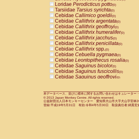
Pitheciidae
Callicebus cupreus
Loridae
Perodicticus potto
(0)
(0)
Pitheciidae
Callicebus donacophilus
Tarsiidae
Tarsius syrichta
(0
(0)
Pitheciidae
Callicebus moloch
Cebidae
Callimico goeldii
(0)
(0)
Pitheciidae
Callicebus torquatus
Cebidae
Callithrix argentata
(0)
(0)
Pitheciidae
Callicebus
spp.
Cebidae
Callithrix geoffroyi
(0)
(0)
Pitheciidae
Chiropotes satanas
Cebidae
Callithrix humeralifer
(0)
(0)
Pitheciidae
Pithecia monachus
Cebidae
Callithrix jacchus
(0)
(0)
Pitheciidae
Pithecia pithecia
Cebidae
Callithrix penicillata
(0)
(0)
Cercopithecidae
Cercocebus agilis
Cebidae
Callithrix
spp.
(0)
(0)
Cercopithecidae
Cercocebus galeritus
Cebidae
Cebuella pygmaea
(0)
Cercopithecidae
Cercocebus torquatu
Cebidae
Leontopithecus rosalia
(0)
Cercopithecidae
Cercocebus torquatus
Cebidae
Saguinus bicolor
(0)
Cercopithecidae
Cercocebus torquatu
Cebidae
Saguinus fuscicollis
(0)
Cercopithecidae
Cercocebus
hybrid
Cebidae
Saguinus geoffroyi
(0)
(0)
Cercopithecidae
Cercocebus
spp.
Cebidae
Saguinus imperator
(0)
(0)
Cercopithecidae
Lophocebus albigen
Cebidae
Saguinus labiatus
(0)
Cercopithecidae
Papio anubis
Cebidae
Saguinus leucopus
本データベース、並びに標本に関するお問い合わせはキュレーター・新宅勇太までお願い
(0)
(0)
© 2013 Japan Monkey Centre. All rights reserved.
Cercopithecidae
Papio cynocephalus
Cebidae
Saguinus midas
(
(0)
公益財団法人日本モンキーセンター 愛知県犬山市大字犬山字官林26番
Cercopithecidae
Papio hamadryas
Cebidae
Saguinus mystax
(0)
登録:平成19年5月31日 有効:令和4年5月30日 取扱責任者:綿貫宏
(0)
Cercopithecidae
Papio papio
Cebidae
Saguinus nigricollis
(0)
(0)
Cercopithecidae
Papio
spp.
Cebidae
Saguinus oedipus
(0)
(1)
Cercopithecidae
Mandrillus leucopha
Cebidae
Saguinus weddelli
(0)
Cercopithecidae
Mandrillus sphinx
Cebidae
Saguinus
spp.
(0)
(0)
Cercopithecidae
Theropithecus gelad
Cebidae
Aotus trivirgatus
(0)
Cercopithecidae
Macaca arctoides
Cebidae
Cebus albifrons
(0)
(0)