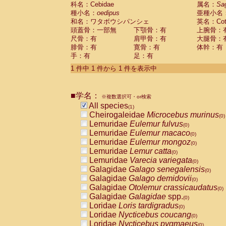
科名：Cebidae
Cebidae
Saguinus midas
属名：
Sa
(0)
種小名：
oedipus
亜種小名
Cebidae
Saguinus mystax
(0)
和名：ワタボウシパンシェ
英名：Cotto
Cebidae
Saguinus nigricollis
(0)
頭蓋骨：一部無
下顎骨：有
上腕骨：
Cebidae
Saguinus oedipus
(1)
尺骨：有
肩甲骨：有
大腿骨：
Cebidae
Saguinus weddelli
(0)
腓骨：有
寛骨：有
体幹：有
Cebidae
Saguinus
spp.
(0)
手：有
足：有
Cebidae
Aotus trivirgatus
(0)
Cebidae
Cebus albifrons
1 件中 1 件から 1 件を表示中
(0)
Cebidae
Cebus apella
(0)
Cebidae
Cebus capucinus
(0)
■学名：
Cebidae
Cebus nigrivittatus
※複数選択可・or検索
(0)
Cebidae
Cebus
spp.
All species
(0)
(1)
Cebidae
Saimiri boliviensis
Cheirogaleidae
Microcebus murinus
(0)
(0)
Cebidae
Saimiri sciureus
Lemuridae
Eulemur fulvus
(0)
(0)
Atelidae
Alouatta caraya
Lemuridae
Eulemur macaco
(0)
(0)
Atelidae
Alouatta fusca
Lemuridae
Eulemur mongoz
(0)
(0)
Atelidae
Alouatta seniculus
Lemuridae
Lemur catta
(0)
(0)
Atelidae
Alouatta
spp.
Lemuridae
Varecia variegata
(0)
(0)
Atelidae
Ateles belzebuth
Galagidae
Galago senegalensis
(0)
(0)
Atelidae
Ateles geoffroyi
Galagidae
Galago demidovii
(0)
(0)
Atelidae
Ateles paniscus
Galagidae
Otolemur crassicaudatus
(0)
(0)
Atelidae
Ateles
spp.
Galagidae
Galagidae
spp.
(0)
(0)
Atelidae
Lagothrix lagothricha
Loridae
Loris tardigradus
(0)
(0)
Atelidae
Lagothrix lagothricha cana
Loridae
Nycticebus coucang
(0)
(0)
Pitheciidae
Cacajao calvus rubicundu
Loridae
Nycticebus pygmaeus
(0)