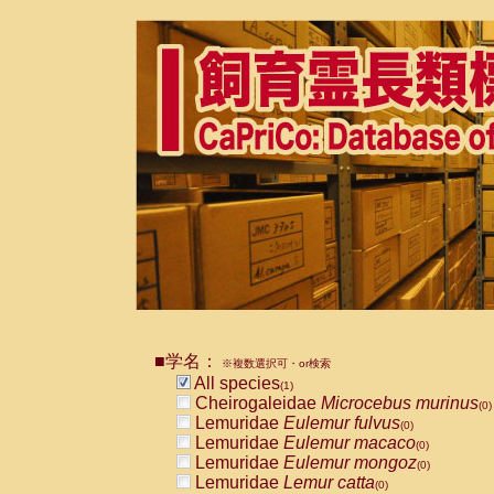
■学名：
※複数選択可・or検索
All species
(1)
Cheirogaleidae
Microcebus murinus
(0)
Lemuridae
Eulemur fulvus
(0)
Lemuridae
Eulemur macaco
(0)
Lemuridae
Eulemur mongoz
(0)
Lemuridae
Lemur catta
(0)