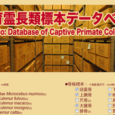
■骨格標本：
or検索
※複数選択可・and検
頭蓋骨
dae
Microcebus murinus
上腕骨
(0)
ulemur fulvus
(0)
尺骨
(2)
ulemur macaco
(0)
大腿骨
ulemur mongoz
(0)
腓骨
emur catta
(2)
(0)