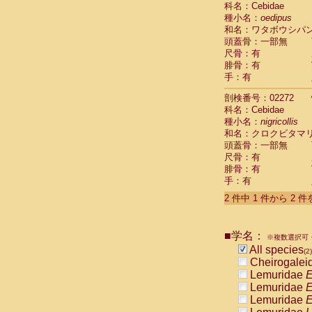
科名：Cebidae
Cebidae
Sa
種小名：
oedipus
Cebidae
Sa
和名：ワタボウシパ
Cebidae
Sag
頭蓋骨：一部無
Cebidae
Sa
尺骨：有
Cebidae
Sag
腓骨：有
Cebidae
Sa
手：有
Cebidae
Aot
Cebidae
Ceb
剖検番号：02272
Cebidae
Ceb
科名：Cebidae
Cebidae
Ce
種小名：
nigricollis
Cebidae
Ceb
和名：クロクビタマ
Cebidae
Ce
頭蓋骨：一部無
Cebidae
Sai
尺骨：有
腓骨：有
Cebidae
Sai
手：有
Atelidae
Alo
Atelidae
Alo
2 件中 1 件から 2 
Atelidae
Alo
Atelidae
Alo
Atelidae
Ate
■学名：
※複数選択可・
Atelidae
Ate
All species
(2)
Atelidae
Ate
Cheirogalei
Atelidae
Ate
Lemuridae
E
Atelidae
Lag
Lemuridae
E
Atelidae
Lag
Lemuridae
E
Pitheciidae