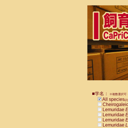
■学名：
※複数選択可・
All species
(2)
Cheirogalei
Lemuridae
E
Lemuridae
E
Lemuridae
E
Lemuridae
L