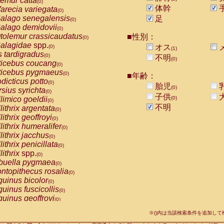
emur catta
(0)
Callicebus cupreus
(0)
体幹
arecia variegata
(0)
Callicebus donacophilus
(0)
alago senegalensis
足
(0)
Callicebus moloch
(0)
alago demidovii
(0)
Callicebus torquatus
(0)
tolemur crassicaudatus
■性別：
(0)
Callicebus
spp.
(0)
alagidae
spp.
オス
(0)
(1)
Chiropotes satanas
(0)
s tardigradus
(0)
不明
Pithecia monachus
(0)
(0)
ticebus coucang
(0)
Pithecia pithecia
(0)
ticebus pygmaeus
(0)
■年齢：
idae
Cercocebus agilis
(0)
dicticus potto
(0)
胎児
idae
Cercocebus galeritus chrysogaster
(0)
(0)
rsius syrichta
(0)
idae
Cercocebus torquatus atys
子供
(0)
limico goeldii
(0)
(0)
idae
Cercocebus torquatus lunulatus
(0)
不明
lithrix argentata
(0)
idae
Cercocebus torquatus torquatus
(0)
lithrix geoffroyi
(0)
idae
Cercocebus
hybrid
(0)
lithrix humeralifer
(0)
idae
Cercocebus
spp.
(0)
lithrix jacchus
(0)
idae
Lophocebus albigena
(0)
lithrix penicillata
(0)
idae
Papio anubis
(0)
lithrix
spp.
(0)
idae
Papio cynocephalus
(0)
buella pygmaea
(0)
idae
Papio hamadryas
(0)
ntopithecus rosalia
(0)
idae
Papio papio
(0)
uinus bicolor
(0)
idae
Papio
spp.
(0)
uinus fuscicollis
(0)
idae
Mandrillus leucophaeus
(0)
uinus geoffroyi
(0)
idae
Mandrillus sphinx
(0)
uinus imperator
(0)
idae
Theropithecus gelada
※()内は当該検索条件を追加し
(0)
uinus labiatus
(0)
idae
Macaca arctoides
(0)