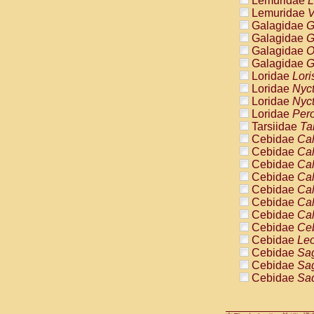
Lemuridae
L
Pitheciidae
Lemuridae
V
Pitheciidae
Galagidae
G
Pitheciidae
Galagidae
G
Pitheciidae
Galagidae
O
Pitheciidae
Galagidae
G
Pitheciidae
Loridae
Lori
Pitheciidae
Loridae
Nyc
Pitheciidae
Loridae
Nyc
Cercopithec
Loridae
Pero
Cercopithec
Tarsiidae
Ta
Cercopithec
Cebidae
Cal
Cercopithec
Cebidae
Cal
Cercopithec
Cebidae
Cal
Cercopithec
Cebidae
Cal
Cercopithec
Cebidae
Cal
Cercopithec
Cebidae
Cal
Cercopithec
Cebidae
Cal
Cercopithec
Cebidae
Ce
Cercopithec
Cebidae
Leo
Cercopithec
Cebidae
Sag
Cercopithec
Cebidae
Sag
Cercopithec
Cebidae
Sag
Cercopithec
Cebidae
Sag
Cercopithec
Cebidae
Sag
Cercopithec