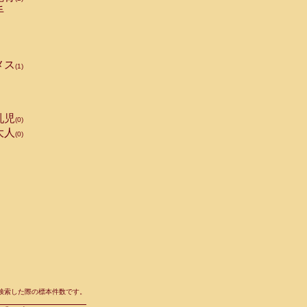
手
メス
(1)
乳児
(0)
大人
(0)
て検索した際の標本件数です。