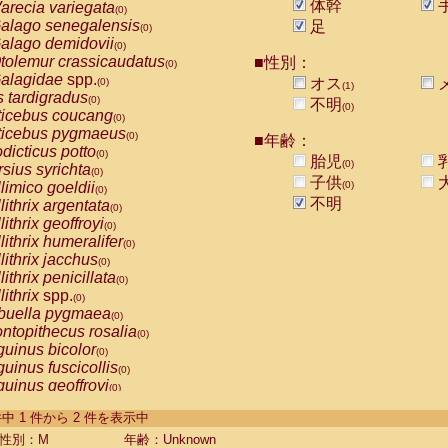
体幹
arecia variegata
(0)
alago senegalensis
足
(0)
alago demidovii
(0)
tolemur crassicaudatus
■性別：
(0)
alagidae
spp.
オス
(0)
(1)
s tardigradus
(0)
不明
(0)
ticebus coucang
(0)
ticebus pygmaeus
(0)
■年齢：
dicticus potto
(0)
胎児
(0)
rsius syrichta
(0)
子供
limico goeldii
(0)
(0)
不明
lithrix argentata
(0)
lithrix geoffroyi
(0)
lithrix humeralifer
(0)
lithrix jacchus
(0)
lithrix penicillata
(0)
lithrix
spp.
(0)
buella pygmaea
(0)
ntopithecus rosalia
(0)
uinus bicolor
(0)
uinus fuscicollis
(0)
uinus geoffroyi
(0)
uinus imperator
(0)
-2 件中 1 件から 2 件を表示中
uinus labiatus
(0)
guinus leucopus
性別：M
年齢：Unknown
(0)