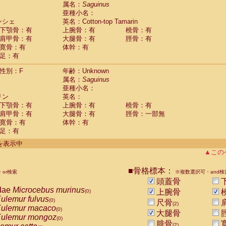
guinus midas
属名：
Saguinus
(0)
亜種小名：
guinus mystax
(0)
ンシェ
英名：Cotton-top Tamarin
uinus nigricollis
(1)
下顎骨：有
上腕骨：有
橈骨：有
guinus oedipus
(1)
肩甲骨：有
大腿骨：有
脛骨：有
uinus weddelli
(0)
寛骨：有
体幹：有
guinus
spp.
(0)
足：有
us trivirgatus
(0)
us albifrons
(0)
性別：F
年齢：Unknown
us apella
(0)
属名：
Saguinus
bus capucinus
亜種小名：
(0)
us nigrivittatus
リン
英名：
(0)
bus
spp.
下顎骨：有
上腕骨：有
橈骨：有
(0)
miri boliviensis
肩甲骨：有
大腿骨：有
脛骨：一部無
(0)
miri sciureus
寛骨：有
体幹：有
(0)
足：有
uatta caraya
(0)
uatta fusca
(0)
件を表示中
uatta seniculus
(0)
▲この
uatta
spp.
(0)
les belzebuth
(0)
■骨格標本：
or検索
※複数選択可・and検
les geoffroyi
(0)
頭蓋骨
les paniscus
(0)
dae
Microcebus murinus
上腕骨
(0)
les
spp.
(0)
ulemur fulvus
(0)
尺骨
othrix lagothricha
(2)
(0)
ulemur macaco
(0)
大腿骨
othrix lagothricha cana
(0)
ulemur mongoz
(0)
Cacajao calvus rubicundus
腓骨
(0)
(2)