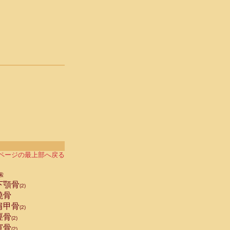
ページの最上部へ戻る
索
下顎骨
(2)
橈骨
肩甲骨
(2)
脛骨
(2)
寛骨
(2)