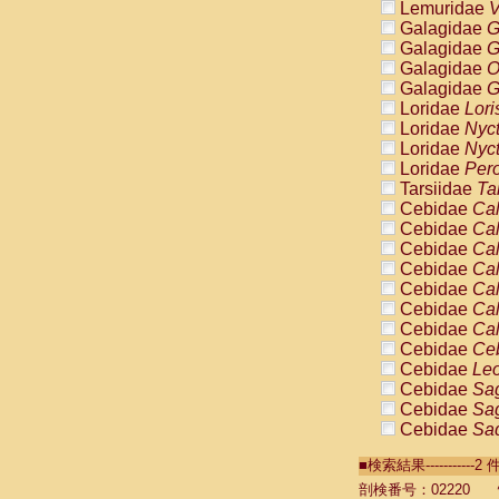
Lemuridae
V
Galagidae
G
Galagidae
G
Galagidae
O
Galagidae
G
Loridae
Lori
Loridae
Nyc
Loridae
Nyc
Loridae
Pero
Tarsiidae
Ta
Cebidae
Cal
Cebidae
Cal
Cebidae
Cal
Cebidae
Cal
Cebidae
Cal
Cebidae
Cal
Cebidae
Cal
Cebidae
Ce
Cebidae
Leo
Cebidae
Sag
Cebidae
Sag
Cebidae
Sag
Cebidae
Sag
■検索結果----------
Cebidae
Sag
Cebidae
Sa
剖検番号：02220