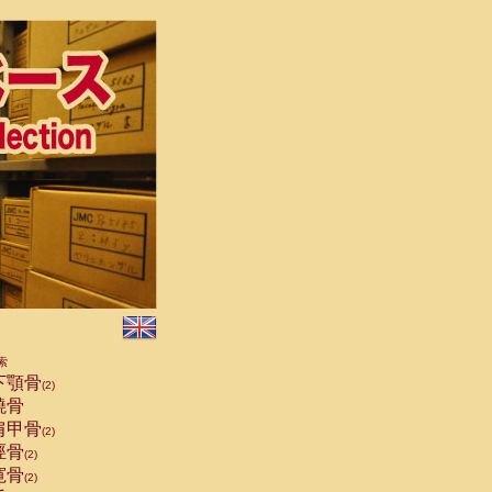
索
下顎骨
(2)
橈骨
肩甲骨
(2)
脛骨
(2)
寛骨
(2)