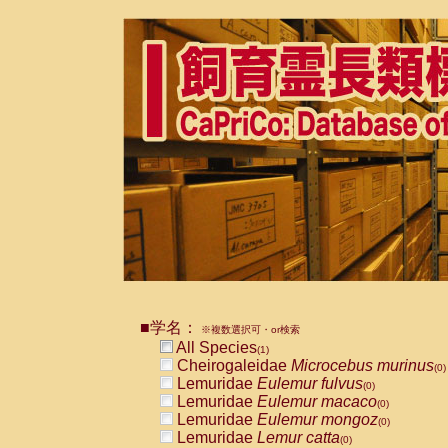
■学名：
※複数選択可・or検索
All Species
(1)
Cheirogaleidae
Microcebus murinus
(0)
Lemuridae
Eulemur fulvus
(0)
Lemuridae
Eulemur macaco
(0)
Lemuridae
Eulemur mongoz
(0)
Lemuridae
Lemur catta
(0)