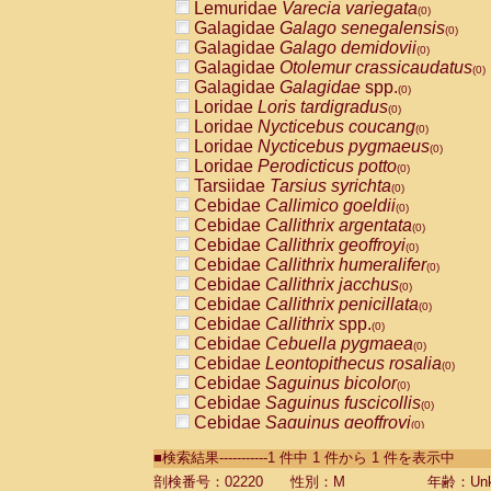
Lemuridae
Varecia variegata
(0)
Galagidae
Galago senegalensis
(0)
Galagidae
Galago demidovii
(0)
Galagidae
Otolemur crassicaudatus
(0)
Galagidae
Galagidae
spp.
(0)
Loridae
Loris tardigradus
(0)
Loridae
Nycticebus coucang
(0)
Loridae
Nycticebus pygmaeus
(0)
Loridae
Perodicticus potto
(0)
Tarsiidae
Tarsius syrichta
(0)
Cebidae
Callimico goeldii
(0)
Cebidae
Callithrix argentata
(0)
Cebidae
Callithrix geoffroyi
(0)
Cebidae
Callithrix humeralifer
(0)
Cebidae
Callithrix jacchus
(0)
Cebidae
Callithrix penicillata
(0)
Cebidae
Callithrix
spp.
(0)
Cebidae
Cebuella pygmaea
(0)
Cebidae
Leontopithecus rosalia
(0)
Cebidae
Saguinus bicolor
(0)
Cebidae
Saguinus fuscicollis
(0)
Cebidae
Saguinus geoffroyi
(0)
Cebidae
Saguinus imperator
(0)
■検索結果-----------1 件中 1 件から 1 件を表示中
Cebidae
Saguinus labiatus
(0)
Cebidae
Saguinus leucopus
剖検番号：02220
性別：M
年齢：Unk
(0)