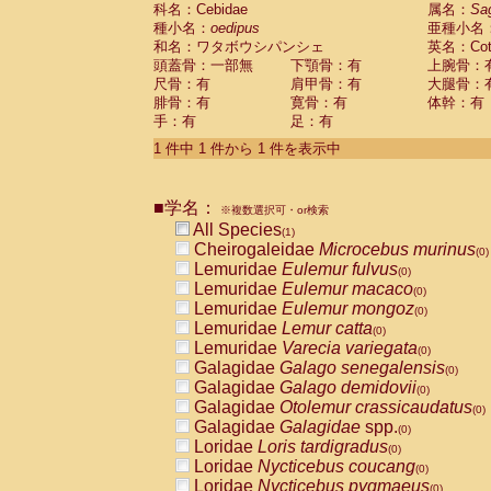
科名：Cebidae
Cebidae
Saguinus midas
属名：
Sa
(0)
種小名：
oedipus
亜種小名
Cebidae
Saguinus mystax
(0)
和名：ワタボウシパンシェ
英名：Cotto
Cebidae
Saguinus nigricollis
(0)
頭蓋骨：一部無
下顎骨：有
上腕骨：
Cebidae
Saguinus oedipus
(1)
尺骨：有
肩甲骨：有
大腿骨：
Cebidae
Saguinus weddelli
(0)
腓骨：有
寛骨：有
体幹：有
Cebidae
Saguinus
spp.
(0)
手：有
足：有
Cebidae
Aotus trivirgatus
(0)
Cebidae
Cebus albifrons
1 件中 1 件から 1 件を表示中
(0)
Cebidae
Cebus apella
(0)
Cebidae
Cebus capucinus
(0)
■学名：
Cebidae
Cebus nigrivittatus
※複数選択可・or検索
(0)
Cebidae
Cebus
spp.
All Species
(0)
(1)
Cebidae
Saimiri boliviensis
Cheirogaleidae
Microcebus murinus
(0)
(0)
Cebidae
Saimiri sciureus
Lemuridae
Eulemur fulvus
(0)
(0)
Atelidae
Alouatta caraya
Lemuridae
Eulemur macaco
(0)
(0)
Atelidae
Alouatta fusca
Lemuridae
Eulemur mongoz
(0)
(0)
Atelidae
Alouatta seniculus
Lemuridae
Lemur catta
(0)
(0)
Atelidae
Alouatta
spp.
Lemuridae
Varecia variegata
(0)
(0)
Atelidae
Ateles belzebuth
Galagidae
Galago senegalensis
(0)
(0)
Atelidae
Ateles geoffroyi
Galagidae
Galago demidovii
(0)
(0)
Atelidae
Ateles paniscus
Galagidae
Otolemur crassicaudatus
(0)
(0)
Atelidae
Ateles
spp.
Galagidae
Galagidae
spp.
(0)
(0)
Atelidae
Lagothrix lagothricha
Loridae
Loris tardigradus
(0)
(0)
Atelidae
Lagothrix lagothricha cana
Loridae
Nycticebus coucang
(0)
(0)
Pitheciidae
Cacajao calvus rubicundu
Loridae
Nycticebus pygmaeus
(0)