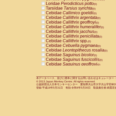
Pitheciidae
Callicebus cupreus
Loridae
Perodicticus potto
(0)
(0)
Pitheciidae
Callicebus donacophilus
Tarsiidae
Tarsius syrichta
(0
(0)
Pitheciidae
Callicebus moloch
Cebidae
Callimico goeldii
(0)
(0)
Pitheciidae
Callicebus torquatus
Cebidae
Callithrix argentata
(0)
(0)
Pitheciidae
Callicebus
spp.
Cebidae
Callithrix geoffroyi
(0)
(0)
Pitheciidae
Chiropotes satanas
Cebidae
Callithrix humeralifer
(0)
(0)
Pitheciidae
Pithecia monachus
Cebidae
Callithrix jacchus
(0)
(0)
Pitheciidae
Pithecia pithecia
Cebidae
Callithrix penicillata
(0)
(0)
Cercopithecidae
Cercocebus agilis
Cebidae
Callithrix
spp.
(0)
(0)
Cercopithecidae
Cercocebus galeritus
Cebidae
Cebuella pygmaea
(0)
Cercopithecidae
Cercocebus torquatu
Cebidae
Leontopithecus rosalia
(0)
Cercopithecidae
Cercocebus torquatus
Cebidae
Saguinus bicolor
(0)
Cercopithecidae
Cercocebus torquatu
Cebidae
Saguinus fuscicollis
(0)
Cercopithecidae
Cercocebus
hybrid
Cebidae
Saguinus geoffroyi
(0)
(0)
Cercopithecidae
Cercocebus
spp.
Cebidae
Saguinus imperator
(0)
(0)
Cercopithecidae
Lophocebus albigen
Cebidae
Saguinus labiatus
(0)
Cercopithecidae
Papio anubis
Cebidae
Saguinus leucopus
本データベース、並びに標本に関するお問い合わせはキュレーター・新宅勇太までお願い
(0)
(0)
© 2013 Japan Monkey Centre. All rights reserved.
Cercopithecidae
Papio cynocephalus
Cebidae
Saguinus midas
(
(0)
公益財団法人日本モンキーセンター 愛知県犬山市大字犬山字官林26番
Cercopithecidae
Papio hamadryas
Cebidae
Saguinus mystax
(0)
登録:平成19年5月31日 有効:令和4年5月30日 取扱責任者:綿貫宏
(0)
Cercopithecidae
Papio papio
Cebidae
Saguinus nigricollis
(0)
(0)
Cercopithecidae
Papio
spp.
Cebidae
Saguinus oedipus
(0)
(1)
Cercopithecidae
Mandrillus leucopha
Cebidae
Saguinus weddelli
(0)
Cercopithecidae
Mandrillus sphinx
Cebidae
Saguinus
spp.
(0)
(0)
Cercopithecidae
Theropithecus gelad
Cebidae
Aotus trivirgatus
(0)
Cercopithecidae
Macaca arctoides
Cebidae
Cebus albifrons
(0)
(0)