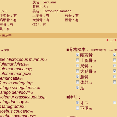
guinus midas
属名：
Saguinus
(0)
亜種小名：
guinus mystax
(0)
ンシェ
英名：Cotton-top Tamarin
uinus nigricollis
(0)
下顎骨：有
上腕骨：有
橈骨：有
guinus oedipus
(1)
肩甲骨：有
大腿骨：有
脛骨：有
uinus weddelli
(0)
寛骨：有
体幹：有
guinus
spp.
(0)
足：有
us trivirgatus
(0)
us albifrons
件を表示中
(0)
us apella
▲この
(0)
bus capucinus
(0)
us nigrivittatus
■骨格標本：
or検索
(0)
※複数選択可・and検
bus
spp.
頭蓋骨
(0)
miri boliviensis
dae
Microcebus murinus
(0)
上腕骨
(0)
(1)
miri sciureus
ulemur fulvus
(0)
(0)
尺骨
(1)
uatta caraya
ulemur macaco
(0)
(0)
大腿骨
(1)
uatta fusca
ulemur mongoz
(0)
(0)
腓骨
uatta seniculus
emur catta
(0)
(0)
uatta
spp.
体幹
arecia variegata
(0)
(1)
(0)
les belzebuth
alago senegalensis
足
(0)
(0)
les geoffroyi
alago demidovii
(0)
(0)
les paniscus
tolemur crassicaudatus
■性別：
(0)
(0)
les
spp.
alagidae
spp.
(0)
オス
(0)
othrix lagothricha
s tardigradus
(0)
(0)
不明
(0)
othrix lagothricha cana
ticebus coucang
(0)
(0)
Cacajao calvus rubicundus
ticebus pygmaeus
(0)
(0)