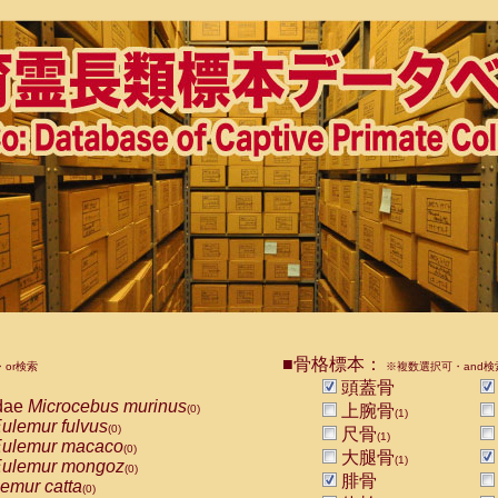
■骨格標本：
or検索
※複数選択可・and検
頭蓋骨
dae
Microcebus murinus
上腕骨
(0)
(1)
ulemur fulvus
(0)
尺骨
(1)
ulemur macaco
(0)
大腿骨
(1)
ulemur mongoz
(0)
腓骨
emur catta
(0)