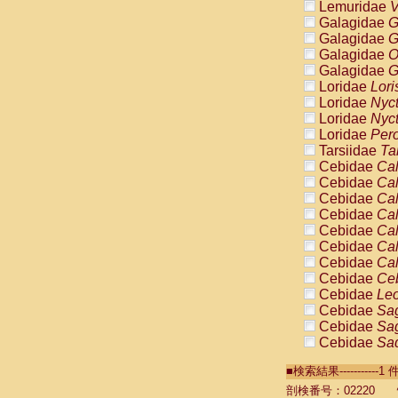
Lemuridae
V
Galagidae
G
Galagidae
G
Galagidae
O
Galagidae
G
Loridae
Lori
Loridae
Nyc
Loridae
Nyc
Loridae
Pero
Tarsiidae
Ta
Cebidae
Cal
Cebidae
Cal
Cebidae
Cal
Cebidae
Cal
Cebidae
Cal
Cebidae
Cal
Cebidae
Cal
Cebidae
Ce
Cebidae
Leo
Cebidae
Sag
Cebidae
Sag
Cebidae
Sag
Cebidae
Sag
■検索結果----------
Cebidae
Sag
Cebidae
Sa
剖検番号：02220