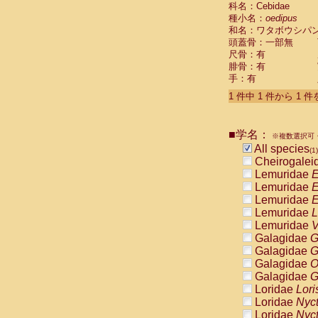
科名：Cebidae
Cebidae
Sa
種小名：
oedipus
Cebidae
Sa
和名：ワタボウシパ
Cebidae
Sag
頭蓋骨：一部無
Cebidae
Sa
尺骨：有
Cebidae
Sag
腓骨：有
Cebidae
Sa
手：有
Cebidae
Aot
Cebidae
Ceb
1 件中 1 件から 1 
Cebidae
Ceb
Cebidae
Ce
■学名：
Cebidae
Ceb
※複数選択可・
Cebidae
Ce
All species
(1)
Cebidae
Sai
Cheirogalei
Cebidae
Sai
Lemuridae
E
Atelidae
Alo
Lemuridae
E
Atelidae
Alo
Lemuridae
E
Atelidae
Alo
Lemuridae
L
Atelidae
Alo
Lemuridae
V
Atelidae
Ate
Galagidae
G
Atelidae
Ate
Galagidae
G
Atelidae
Ate
Galagidae
O
Atelidae
Ate
Galagidae
G
Atelidae
Lag
Loridae
Lori
Atelidae
Lag
Loridae
Nyc
Pitheciidae
Loridae
Nyc