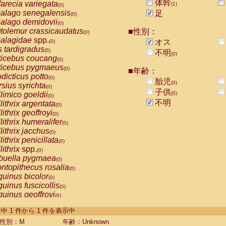
体幹
arecia variegata
(1)
(0)
alago senegalensis
足
(0)
alago demidovii
(0)
tolemur crassicaudatus
■性別：
(0)
alagidae
spp.
オス
(0)
s tardigradus
(0)
不明
(0)
ticebus coucang
(0)
ticebus pygmaeus
(0)
■年齢：
dicticus potto
(0)
胎児
(0)
rsius syrichta
(0)
子供
limico goeldii
(0)
(0)
不明
lithrix argentata
(0)
lithrix geoffroyi
(0)
lithrix humeralifer
(0)
lithrix jacchus
(0)
lithrix penicillata
(0)
lithrix
spp.
(0)
buella pygmaea
(0)
ntopithecus rosalia
(0)
uinus bicolor
(0)
uinus fuscicollis
(0)
uinus geoffroyi
(0)
uinus imperator
(0)
-1 件中 1 件から 1 件を表示中
uinus labiatus
(0)
guinus leucopus
性別：M
年齢：Unknown
(0)