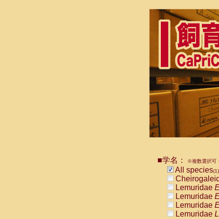
■学名：
※複数選択可・
All species
(1)
Cheirogalei
Lemuridae
E
Lemuridae
E
Lemuridae
E
Lemuridae
L