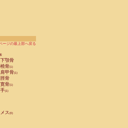
ページの最上部へ戻る
索
下顎骨
橈骨
(1)
肩甲骨
(1)
脛骨
寛骨
(1)
手
(1)
メス
(0)