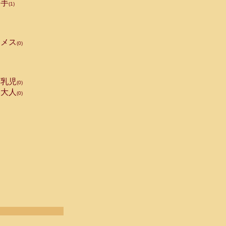
手
(1)
メス
(0)
乳児
(0)
大人
(0)