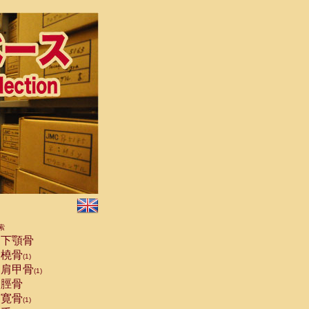
索
下顎骨
橈骨
(1)
肩甲骨
(1)
脛骨
寛骨
(1)