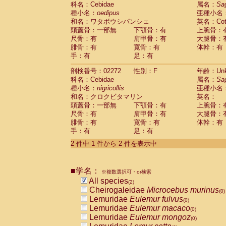
科名：Cebidae
Cebidae
Saguinus midas
属名：
Sa
(0)
種小名：
oedipus
亜種小名
Cebidae
Saguinus mystax
(0)
和名：ワタボウシパンシェ
英名：Cotto
Cebidae
Saguinus nigricollis
(1)
頭蓋骨：一部無
下顎骨：有
上腕骨：
Cebidae
Saguinus oedipus
(1)
尺骨：有
肩甲骨：有
大腿骨：
Cebidae
Saguinus weddelli
(0)
腓骨：有
寛骨：有
体幹：有
Cebidae
Saguinus
spp.
(0)
手：有
足：有
Cebidae
Aotus trivirgatus
(0)
Cebidae
Cebus albifrons
(0)
剖検番号：02272
性別：F
年齢：Unk
Cebidae
Cebus apella
科名：Cebidae
(0)
属名：
Sa
Cebidae
Cebus capucinus
種小名：
nigricollis
亜種小名
(0)
Cebidae
Cebus nigrivittatus
和名：クロクビタマリン
英名：
(0)
Cebidae
Cebus
spp.
頭蓋骨：一部無
下顎骨：有
上腕骨：
(0)
Cebidae
Saimiri boliviensis
尺骨：有
肩甲骨：有
大腿骨：
(0)
腓骨：有
Cebidae
Saimiri sciureus
寛骨：有
体幹：有
(0)
手：有
足：有
Atelidae
Alouatta caraya
(0)
Atelidae
Alouatta fusca
(0)
2 件中 1 件から 2 件を表示中
Atelidae
Alouatta seniculus
(0)
Atelidae
Alouatta
spp.
(0)
Atelidae
Ateles belzebuth
■学名：
(0)
※複数選択可・or検索
Atelidae
Ateles geoffroyi
(0)
All species
(2)
Atelidae
Ateles paniscus
(0)
Cheirogaleidae
Microcebus murinus
(0)
Atelidae
Ateles
spp.
(0)
Lemuridae
Eulemur fulvus
(0)
Atelidae
Lagothrix lagothricha
(0)
Lemuridae
Eulemur macaco
(0)
Atelidae
Lagothrix lagothricha cana
(0)
Lemuridae
Eulemur mongoz
(0)
Pitheciidae
Cacajao calvus rubicundu