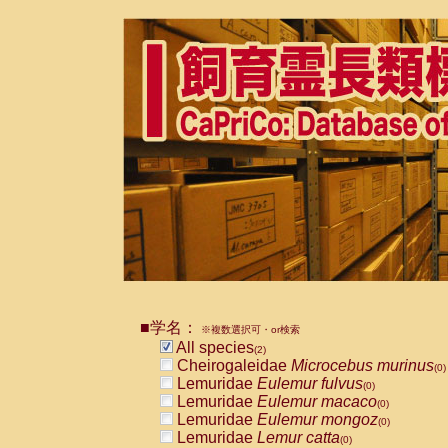
■学名：
※複数選択可・or検索
All species
(2)
Cheirogaleidae
Microcebus murinus
(0)
Lemuridae
Eulemur fulvus
(0)
Lemuridae
Eulemur macaco
(0)
Lemuridae
Eulemur mongoz
(0)
Lemuridae
Lemur catta
(0)