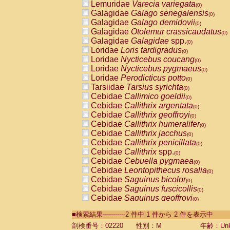
Lemuridae
Varecia variegata
(0)
Galagidae
Galago senegalensis
(0)
Galagidae
Galago demidovii
(0)
Galagidae
Otolemur crassicaudatus
(0)
Galagidae
Galagidae
spp.
(0)
Loridae
Loris tardigradus
(0)
Loridae
Nycticebus coucang
(0)
Loridae
Nycticebus pygmaeus
(0)
Loridae
Perodicticus potto
(0)
Tarsiidae
Tarsius syrichta
(0)
Cebidae
Callimico goeldii
(0)
Cebidae
Callithrix argentata
(0)
Cebidae
Callithrix geoffroyi
(0)
Cebidae
Callithrix humeralifer
(0)
Cebidae
Callithrix jacchus
(0)
Cebidae
Callithrix penicillata
(0)
Cebidae
Callithrix
spp.
(0)
Cebidae
Cebuella pygmaea
(0)
Cebidae
Leontopithecus rosalia
(0)
Cebidae
Saguinus bicolor
(0)
Cebidae
Saguinus fuscicollis
(0)
Cebidae
Saguinus geoffroyi
(0)
Cebidae
Saguinus imperator
(0)
■検索結果-----------2 件中 1 件から 2 件を表示中
Cebidae
Saguinus labiatus
(0)
Cebidae
Saguinus leucopus
剖検番号：02220
性別：M
年齢：Unk
(0)