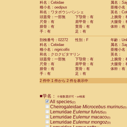
科名：Cebidae
Cebidae
Saguinus midas
属名：
Sa
(0)
種小名：
oedipus
亜種小名
Cebidae
Saguinus mystax
(0)
和名：ワタボウシパンシェ
英名：Cotto
Cebidae
Saguinus nigricollis
(1)
頭蓋骨：一部無
下顎骨：有
上腕骨：
Cebidae
Saguinus oedipus
(1)
尺骨：有
肩甲骨：有
大腿骨：
Cebidae
Saguinus weddelli
(0)
腓骨：有
寛骨：有
体幹：有
Cebidae
Saguinus
spp.
(0)
手：有
足：有
Cebidae
Aotus trivirgatus
(0)
Cebidae
Cebus albifrons
(0)
剖検番号：02272
性別：F
年齢：Unk
Cebidae
Cebus apella
科名：Cebidae
(0)
属名：
Sa
Cebidae
Cebus capucinus
種小名：
nigricollis
亜種小名
(0)
Cebidae
Cebus nigrivittatus
和名：クロクビタマリン
英名：
(0)
Cebidae
Cebus
spp.
頭蓋骨：一部無
下顎骨：有
上腕骨：
(0)
Cebidae
Saimiri boliviensis
尺骨：有
肩甲骨：有
大腿骨：
(0)
腓骨：有
Cebidae
Saimiri sciureus
寛骨：有
体幹：有
(0)
手：有
足：有
Atelidae
Alouatta caraya
(0)
Atelidae
Alouatta fusca
(0)
2 件中 1 件から 2 件を表示中
Atelidae
Alouatta seniculus
(0)
Atelidae
Alouatta
spp.
(0)
Atelidae
Ateles belzebuth
■学名：
(0)
※複数選択可・or検索
Atelidae
Ateles geoffroyi
(0)
All species
(2)
Atelidae
Ateles paniscus
(0)
Cheirogaleidae
Microcebus murinus
(0)
Atelidae
Ateles
spp.
(0)
Lemuridae
Eulemur fulvus
(0)
Atelidae
Lagothrix lagothricha
(0)
Lemuridae
Eulemur macaco
(0)
Atelidae
Lagothrix lagothricha cana
(0)
Lemuridae
Eulemur mongoz
(0)
Pitheciidae
Cacajao calvus rubicundu