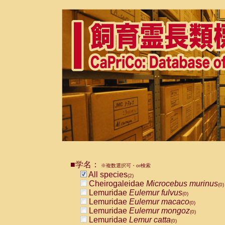
■学名：
※複数選択可・or検索
All species
(2)
Cheirogaleidae
Microcebus murinus
(0)
Lemuridae
Eulemur fulvus
(0)
Lemuridae
Eulemur macaco
(0)
Lemuridae
Eulemur mongoz
(0)
Lemuridae
Lemur catta
(0)