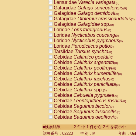
Lemuridae
Varecia variegata
(0)
Galagidae
Galago senegalensis
(0)
Galagidae
Galago demidovii
(0)
Galagidae
Otolemur crassicaudatus
(0)
Galagidae
Galagidae
spp.
(0)
Loridae
Loris tardigradus
(0)
Loridae
Nycticebus coucang
(0)
Loridae
Nycticebus pygmaeus
(0)
Loridae
Perodicticus potto
(0)
Tarsiidae
Tarsius syrichta
(0)
Cebidae
Callimico goeldii
(0)
Cebidae
Callithrix argentata
(0)
Cebidae
Callithrix geoffroyi
(0)
Cebidae
Callithrix humeralifer
(0)
Cebidae
Callithrix jacchus
(0)
Cebidae
Callithrix penicillata
(0)
Cebidae
Callithrix
spp.
(0)
Cebidae
Cebuella pygmaea
(0)
Cebidae
Leontopithecus rosalia
(0)
Cebidae
Saguinus bicolor
(0)
Cebidae
Saguinus fuscicollis
(0)
Cebidae
Saguinus geoffroyi
(0)
Cebidae
Saguinus imperator
(0)
■検索結果-----------2 件中 1 件から 2 件を表示中
Cebidae
Saguinus labiatus
(0)
Cebidae
Saguinus leucopus
剖検番号：02220
性別：M
年齢：Unk
(0)