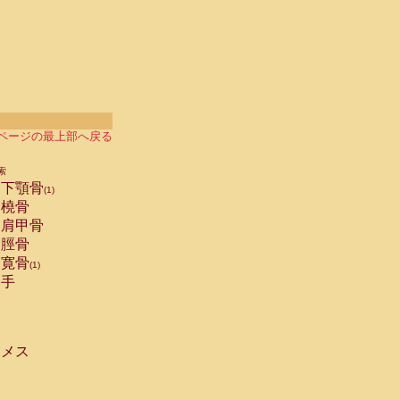
ページの最上部へ戻る
索
下顎骨
(1)
橈骨
肩甲骨
脛骨
寛骨
(1)
手
メス