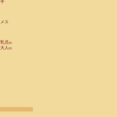
手
メス
乳児
(0)
大人
(0)