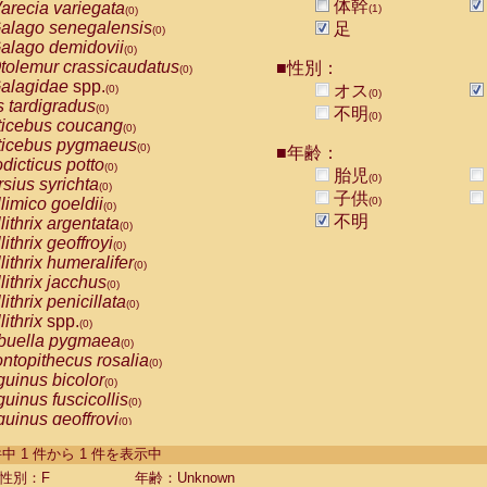
体幹
arecia variegata
(1)
(0)
alago senegalensis
足
(0)
alago demidovii
(0)
tolemur crassicaudatus
■性別：
(0)
alagidae
spp.
オス
(0)
(0)
s tardigradus
(0)
不明
(0)
ticebus coucang
(0)
ticebus pygmaeus
(0)
■年齢：
dicticus potto
(0)
胎児
(0)
rsius syrichta
(0)
子供
limico goeldii
(0)
(0)
不明
lithrix argentata
(0)
lithrix geoffroyi
(0)
lithrix humeralifer
(0)
lithrix jacchus
(0)
lithrix penicillata
(0)
lithrix
spp.
(0)
buella pygmaea
(0)
ntopithecus rosalia
(0)
uinus bicolor
(0)
uinus fuscicollis
(0)
uinus geoffroyi
(0)
uinus imperator
(0)
-1 件中 1 件から 1 件を表示中
uinus labiatus
(0)
guinus leucopus
性別：F
年齢：Unknown
(0)