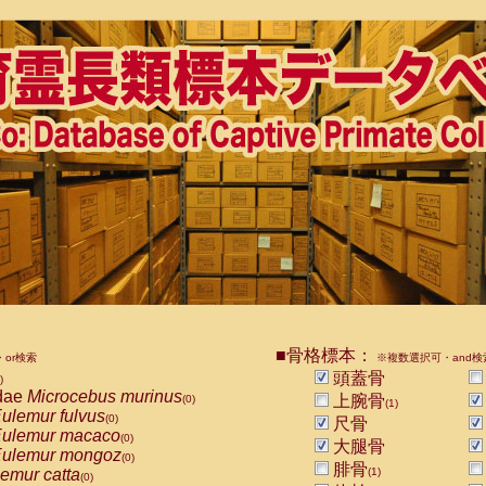
■骨格標本：
or検索
※複数選択可・and検
頭蓋骨
)
dae
Microcebus murinus
上腕骨
(0)
(1)
ulemur fulvus
(0)
尺骨
ulemur macaco
(0)
大腿骨
ulemur mongoz
(0)
腓骨
emur catta
(1)
(0)