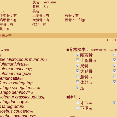
guinus midas
属名：
Saguinus
(0)
亜種小名：
guinus mystax
(0)
リン
英名：
uinus nigricollis
(1)
下顎骨：有
上腕骨：有
橈骨：有
guinus oedipus
(0)
肩甲骨：有
大腿骨：有
脛骨：一部無
uinus weddelli
(0)
寛骨：有
体幹：有
guinus
spp.
(0)
足：有
us trivirgatus
(0)
us albifrons
件を表示中
(0)
us apella
▲この
(0)
bus capucinus
(0)
us nigrivittatus
■骨格標本：
or検索
(0)
※複数選択可・and検
bus
spp.
頭蓋骨
(0)
)
miri boliviensis
dae
Microcebus murinus
(0)
上腕骨
(0)
(1)
miri sciureus
ulemur fulvus
(0)
(0)
尺骨
uatta caraya
ulemur macaco
(0)
(0)
大腿骨
uatta fusca
ulemur mongoz
(0)
(0)
腓骨
uatta seniculus
emur catta
(1)
(0)
(0)
uatta
spp.
体幹
arecia variegata
(0)
(1)
(0)
les belzebuth
alago senegalensis
足
(0)
(0)
les geoffroyi
alago demidovii
(0)
(0)
les paniscus
tolemur crassicaudatus
■性別：
(0)
(0)
les
spp.
alagidae
spp.
(0)
オス
(0)
(0)
othrix lagothricha
s tardigradus
(0)
(0)
不明
(0)
othrix lagothricha cana
ticebus coucang
(0)
(0)
Cacajao calvus rubicundus
ticebus pygmaeus
(0)
(0)