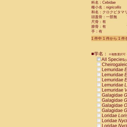
科名：Cebidae
Cebidae
Sa
種小名：
nigricollis
Cebidae
Sa
和名：クロクビタマ
Cebidae
Sag
頭蓋骨：一部無
Cebidae
Sa
尺骨：有
Cebidae
Sag
腓骨：有
Cebidae
Sa
手：有
Cebidae
Aot
Cebidae
Ceb
1 件中 1 件から 1 
Cebidae
Ceb
Cebidae
Ce
■学名：
Cebidae
Ceb
※複数選択可・
Cebidae
Ce
All Species
(1
Cebidae
Sai
Cheirogalei
Cebidae
Sai
Lemuridae
E
Atelidae
Alo
Lemuridae
E
Atelidae
Alo
Lemuridae
E
Atelidae
Alo
Lemuridae
L
Atelidae
Alo
Lemuridae
V
Atelidae
Ate
Galagidae
G
Atelidae
Ate
Galagidae
G
Atelidae
Ate
Galagidae
O
Atelidae
Ate
Galagidae
G
Atelidae
Lag
Loridae
Lori
Atelidae
Lag
Loridae
Nyc
Pitheciidae
Loridae
Nyc