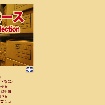
索
下顎骨
(1)
橈骨
肩甲骨
脛骨
寛骨
(1)