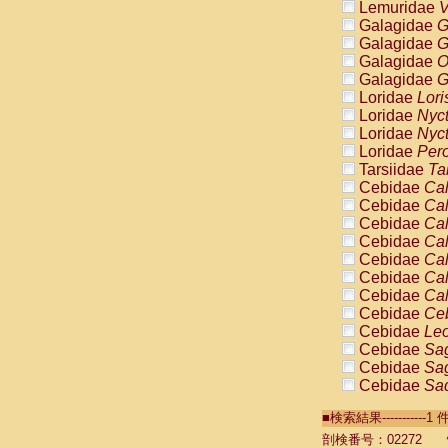
Lemuridae
V
Galagidae
G
Galagidae
G
Galagidae
O
Galagidae
G
Loridae
Lori
Loridae
Nyc
Loridae
Nyc
Loridae
Pero
Tarsiidae
Ta
Cebidae
Cal
Cebidae
Cal
Cebidae
Cal
Cebidae
Cal
Cebidae
Cal
Cebidae
Cal
Cebidae
Cal
Cebidae
Ce
Cebidae
Leo
Cebidae
Sag
Cebidae
Sag
Cebidae
Sag
Cebidae
Sag
■検索結果----------
Cebidae
Sag
Cebidae
Sa
剖検番号：02272