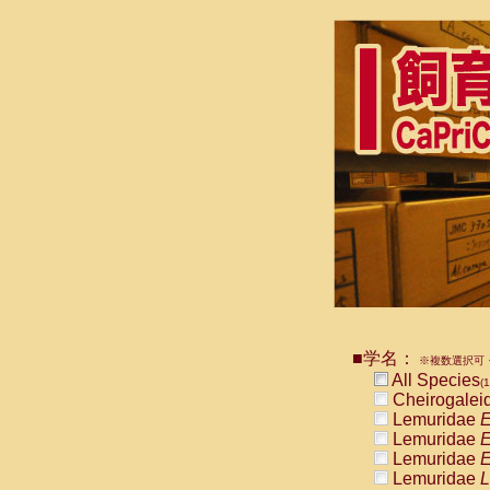
■学名：
※複数選択可・
All Species
(1
Cheirogalei
Lemuridae
E
Lemuridae
E
Lemuridae
E
Lemuridae
L