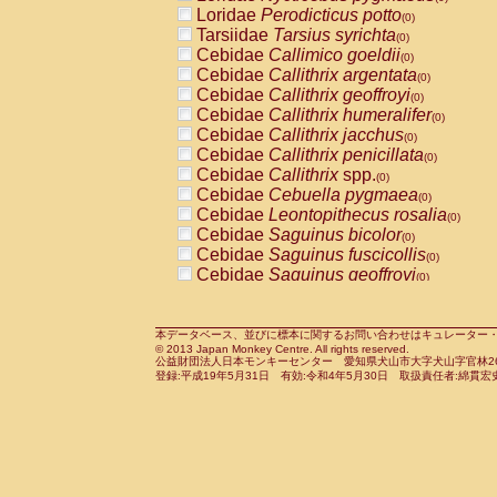
Pitheciidae
Callicebus cupreus
Loridae
Perodicticus potto
(0)
(0)
Pitheciidae
Callicebus donacophilus
Tarsiidae
Tarsius syrichta
(0
(0)
Pitheciidae
Callicebus moloch
Cebidae
Callimico goeldii
(0)
(0)
Pitheciidae
Callicebus torquatus
Cebidae
Callithrix argentata
(0)
(0)
Pitheciidae
Callicebus
spp.
Cebidae
Callithrix geoffroyi
(0)
(0)
Pitheciidae
Chiropotes satanas
Cebidae
Callithrix humeralifer
(0)
(0)
Pitheciidae
Pithecia monachus
Cebidae
Callithrix jacchus
(0)
(0)
Pitheciidae
Pithecia pithecia
Cebidae
Callithrix penicillata
(0)
(0)
Cercopithecidae
Cercocebus agilis
Cebidae
Callithrix
spp.
(0)
(0)
Cercopithecidae
Cercocebus galeritus
Cebidae
Cebuella pygmaea
(0)
Cercopithecidae
Cercocebus torquatu
Cebidae
Leontopithecus rosalia
(0)
Cercopithecidae
Cercocebus torquatus
Cebidae
Saguinus bicolor
(0)
Cercopithecidae
Cercocebus torquatu
Cebidae
Saguinus fuscicollis
(0)
Cercopithecidae
Cercocebus
hybrid
Cebidae
Saguinus geoffroyi
(0)
(0)
Cercopithecidae
Cercocebus
spp.
Cebidae
Saguinus imperator
(0)
(0)
Cercopithecidae
Lophocebus albigen
Cebidae
Saguinus labiatus
(0)
Cercopithecidae
Papio anubis
Cebidae
Saguinus leucopus
本データベース、並びに標本に関するお問い合わせはキュレーター・新宅勇太までお願い
(0)
(0)
© 2013 Japan Monkey Centre. All rights reserved.
Cercopithecidae
Papio cynocephalus
Cebidae
Saguinus midas
(
(0)
公益財団法人日本モンキーセンター 愛知県犬山市大字犬山字官林26番
Cercopithecidae
Papio hamadryas
Cebidae
Saguinus mystax
(0)
登録:平成19年5月31日 有効:令和4年5月30日 取扱責任者:綿貫宏
(0)
Cercopithecidae
Papio papio
Cebidae
Saguinus nigricollis
(0)
(1)
Cercopithecidae
Papio
spp.
Cebidae
Saguinus oedipus
(0)
(0)
Cercopithecidae
Mandrillus leucopha
Cebidae
Saguinus weddelli
(0)
Cercopithecidae
Mandrillus sphinx
Cebidae
Saguinus
spp.
(0)
(0)
Cercopithecidae
Theropithecus gelad
Cebidae
Aotus trivirgatus
(0)
Cercopithecidae
Macaca arctoides
Cebidae
Cebus albifrons
(0)
(0)