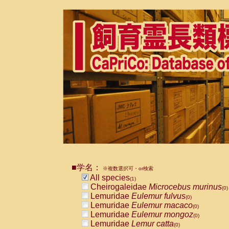
■学名：
※複数選択可・or検索
All species
(1)
Cheirogaleidae
Microcebus murinus
(0)
Lemuridae
Eulemur fulvus
(0)
Lemuridae
Eulemur macaco
(0)
Lemuridae
Eulemur mongoz
(0)
Lemuridae
Lemur catta
(0)