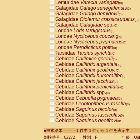
Lemuridae
Varecia variegata
(0)
Galagidae
Galago senegalensis
(0)
Galagidae
Galago demidovii
(0)
Galagidae
Otolemur crassicaudatus
(0)
Galagidae
Galagidae
spp.
(0)
Loridae
Loris tardigradus
(0)
Loridae
Nycticebus coucang
(0)
Loridae
Nycticebus pygmaeus
(0)
Loridae
Perodicticus potto
(0)
Tarsiidae
Tarsius syrichta
(0)
Cebidae
Callimico goeldii
(0)
Cebidae
Callithrix argentata
(0)
Cebidae
Callithrix geoffroyi
(0)
Cebidae
Callithrix humeralifer
(0)
Cebidae
Callithrix jacchus
(0)
Cebidae
Callithrix penicillata
(0)
Cebidae
Callithrix
spp.
(0)
Cebidae
Cebuella pygmaea
(0)
Cebidae
Leontopithecus rosalia
(0)
Cebidae
Saguinus bicolor
(0)
Cebidae
Saguinus fuscicollis
(0)
Cebidae
Saguinus geoffroyi
(0)
Cebidae
Saguinus imperator
(0)
■検索結果-----------1 件中 1 件から 1 件を表示中
Cebidae
Saguinus labiatus
(0)
Cebidae
Saguinus leucopus
剖検番号：02272
性別：F
年齢：Unk
(0)