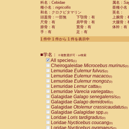
科名：Cebidae
Cebidae
Saguinus midas
属名：
Sa
(0)
種小名：
nigricollis
亜種小名
Cebidae
Saguinus mystax
(0)
和名：クロクビタマリン
英名：
Cebidae
Saguinus nigricollis
(1)
頭蓋骨：一部無
下顎骨：有
上腕骨：
Cebidae
Saguinus oedipus
(0)
尺骨：有
肩甲骨：有
大腿骨：
Cebidae
Saguinus weddelli
(0)
腓骨：有
寛骨：有
体幹：有
Cebidae
Saguinus
spp.
(0)
手：有
足：有
Cebidae
Aotus trivirgatus
(0)
Cebidae
Cebus albifrons
1 件中 1 件から 1 件を表示中
(0)
Cebidae
Cebus apella
(0)
Cebidae
Cebus capucinus
(0)
■学名：
Cebidae
Cebus nigrivittatus
※複数選択可・or検索
(0)
Cebidae
Cebus
spp.
All species
(0)
(1)
Cebidae
Saimiri boliviensis
Cheirogaleidae
Microcebus murinus
(0)
(0)
Cebidae
Saimiri sciureus
Lemuridae
Eulemur fulvus
(0)
(0)
Atelidae
Alouatta caraya
Lemuridae
Eulemur macaco
(0)
(0)
Atelidae
Alouatta fusca
Lemuridae
Eulemur mongoz
(0)
(0)
Atelidae
Alouatta seniculus
Lemuridae
Lemur catta
(0)
(0)
Atelidae
Alouatta
spp.
Lemuridae
Varecia variegata
(0)
(0)
Atelidae
Ateles belzebuth
Galagidae
Galago senegalensis
(0)
(0)
Atelidae
Ateles geoffroyi
Galagidae
Galago demidovii
(0)
(0)
Atelidae
Ateles paniscus
Galagidae
Otolemur crassicaudatus
(0)
(0)
Atelidae
Ateles
spp.
Galagidae
Galagidae
spp.
(0)
(0)
Atelidae
Lagothrix lagothricha
Loridae
Loris tardigradus
(0)
(0)
Atelidae
Lagothrix lagothricha cana
Loridae
Nycticebus coucang
(0)
(0)
Pitheciidae
Cacajao calvus rubicundu
Loridae
Nycticebus pygmaeus
(0)