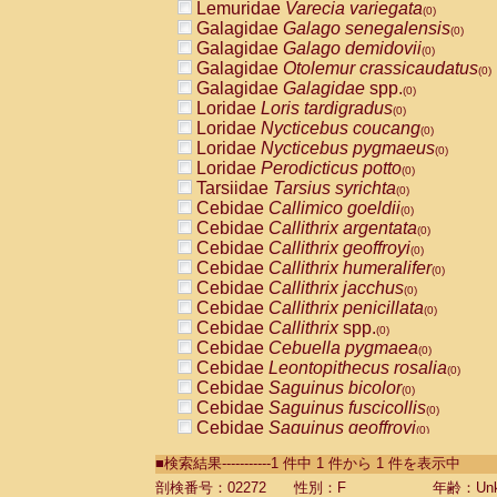
Lemuridae
Varecia variegata
(0)
Galagidae
Galago senegalensis
(0)
Galagidae
Galago demidovii
(0)
Galagidae
Otolemur crassicaudatus
(0)
Galagidae
Galagidae
spp.
(0)
Loridae
Loris tardigradus
(0)
Loridae
Nycticebus coucang
(0)
Loridae
Nycticebus pygmaeus
(0)
Loridae
Perodicticus potto
(0)
Tarsiidae
Tarsius syrichta
(0)
Cebidae
Callimico goeldii
(0)
Cebidae
Callithrix argentata
(0)
Cebidae
Callithrix geoffroyi
(0)
Cebidae
Callithrix humeralifer
(0)
Cebidae
Callithrix jacchus
(0)
Cebidae
Callithrix penicillata
(0)
Cebidae
Callithrix
spp.
(0)
Cebidae
Cebuella pygmaea
(0)
Cebidae
Leontopithecus rosalia
(0)
Cebidae
Saguinus bicolor
(0)
Cebidae
Saguinus fuscicollis
(0)
Cebidae
Saguinus geoffroyi
(0)
Cebidae
Saguinus imperator
(0)
■検索結果-----------1 件中 1 件から 1 件を表示中
Cebidae
Saguinus labiatus
(0)
Cebidae
Saguinus leucopus
剖検番号：02272
性別：F
年齢：Unk
(0)