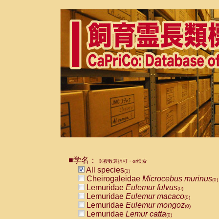
■学名：
※複数選択可・or検索
All species
(1)
Cheirogaleidae
Microcebus murinus
(0)
Lemuridae
Eulemur fulvus
(0)
Lemuridae
Eulemur macaco
(0)
Lemuridae
Eulemur mongoz
(0)
Lemuridae
Lemur catta
(0)