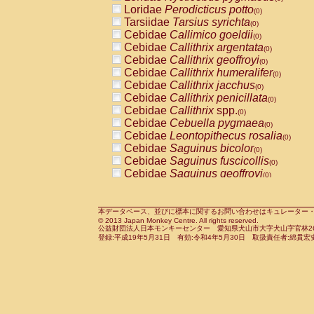
Pitheciidae
Callicebus cupreus
Loridae
Perodicticus potto
(0)
(0)
Pitheciidae
Callicebus donacophilus
Tarsiidae
Tarsius syrichta
(0
(0)
Pitheciidae
Callicebus moloch
Cebidae
Callimico goeldii
(0)
(0)
Pitheciidae
Callicebus torquatus
Cebidae
Callithrix argentata
(0)
(0)
Pitheciidae
Callicebus
spp.
Cebidae
Callithrix geoffroyi
(0)
(0)
Pitheciidae
Chiropotes satanas
Cebidae
Callithrix humeralifer
(0)
(0)
Pitheciidae
Pithecia monachus
Cebidae
Callithrix jacchus
(0)
(0)
Pitheciidae
Pithecia pithecia
Cebidae
Callithrix penicillata
(0)
(0)
Cercopithecidae
Cercocebus agilis
Cebidae
Callithrix
spp.
(0)
(0)
Cercopithecidae
Cercocebus galeritus
Cebidae
Cebuella pygmaea
(0)
Cercopithecidae
Cercocebus torquatu
Cebidae
Leontopithecus rosalia
(0)
Cercopithecidae
Cercocebus torquatus
Cebidae
Saguinus bicolor
(0)
Cercopithecidae
Cercocebus torquatu
Cebidae
Saguinus fuscicollis
(0)
Cercopithecidae
Cercocebus
hybrid
Cebidae
Saguinus geoffroyi
(0)
(0)
Cercopithecidae
Cercocebus
spp.
Cebidae
Saguinus imperator
(0)
(0)
Cercopithecidae
Lophocebus albigen
Cebidae
Saguinus labiatus
(0)
Cercopithecidae
Papio anubis
Cebidae
Saguinus leucopus
本データベース、並びに標本に関するお問い合わせはキュレーター・新宅勇太までお願い
(0)
(0)
© 2013 Japan Monkey Centre. All rights reserved.
Cercopithecidae
Papio cynocephalus
Cebidae
Saguinus midas
(
(0)
公益財団法人日本モンキーセンター 愛知県犬山市大字犬山字官林26番
Cercopithecidae
Papio hamadryas
Cebidae
Saguinus mystax
(0)
登録:平成19年5月31日 有効:令和4年5月30日 取扱責任者:綿貫宏
(0)
Cercopithecidae
Papio papio
Cebidae
Saguinus nigricollis
(0)
(1)
Cercopithecidae
Papio
spp.
Cebidae
Saguinus oedipus
(0)
(0)
Cercopithecidae
Mandrillus leucopha
Cebidae
Saguinus weddelli
(0)
Cercopithecidae
Mandrillus sphinx
Cebidae
Saguinus
spp.
(0)
(0)
Cercopithecidae
Theropithecus gelad
Cebidae
Aotus trivirgatus
(0)
Cercopithecidae
Macaca arctoides
Cebidae
Cebus albifrons
(0)
(0)