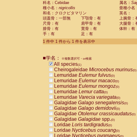
科名：Cebidae
Cebidae
Saguinus midas
属名：
Sa
(0)
種小名：
nigricollis
亜種小名
Cebidae
Saguinus mystax
(0)
和名：クロクビタマリン
英名：
Cebidae
Saguinus nigricollis
(1)
頭蓋骨：一部無
下顎骨：有
上腕骨：
Cebidae
Saguinus oedipus
(0)
尺骨：有
肩甲骨：有
大腿骨：
Cebidae
Saguinus weddelli
(0)
腓骨：有
寛骨：有
体幹：有
Cebidae
Saguinus
spp.
(0)
手：有
足：有
Cebidae
Aotus trivirgatus
(0)
Cebidae
Cebus albifrons
1 件中 1 件から 1 件を表示中
(0)
Cebidae
Cebus apella
(0)
Cebidae
Cebus capucinus
(0)
■学名：
Cebidae
Cebus nigrivittatus
※複数選択可・or検索
(0)
Cebidae
Cebus
spp.
All species
(0)
(1)
Cebidae
Saimiri boliviensis
Cheirogaleidae
Microcebus murinus
(0)
(0)
Cebidae
Saimiri sciureus
Lemuridae
Eulemur fulvus
(0)
(0)
Atelidae
Alouatta caraya
Lemuridae
Eulemur macaco
(0)
(0)
Atelidae
Alouatta fusca
Lemuridae
Eulemur mongoz
(0)
(0)
Atelidae
Alouatta seniculus
Lemuridae
Lemur catta
(0)
(0)
Atelidae
Alouatta
spp.
Lemuridae
Varecia variegata
(0)
(0)
Atelidae
Ateles belzebuth
Galagidae
Galago senegalensis
(0)
(0)
Atelidae
Ateles geoffroyi
Galagidae
Galago demidovii
(0)
(0)
Atelidae
Ateles paniscus
Galagidae
Otolemur crassicaudatus
(0)
(0)
Atelidae
Ateles
spp.
Galagidae
Galagidae
spp.
(0)
(0)
Atelidae
Lagothrix lagothricha
Loridae
Loris tardigradus
(0)
(0)
Atelidae
Lagothrix lagothricha cana
Loridae
Nycticebus coucang
(0)
(0)
Pitheciidae
Cacajao calvus rubicundu
Loridae
Nycticebus pygmaeus
(0)