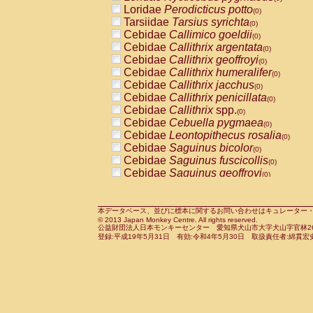
Pitheciidae
Callicebus cupreus
Loridae
Perodicticus potto
(0)
(0)
Pitheciidae
Callicebus donacophilus
Tarsiidae
Tarsius syrichta
(0
(0)
Pitheciidae
Callicebus moloch
Cebidae
Callimico goeldii
(0)
(0)
Pitheciidae
Callicebus torquatus
Cebidae
Callithrix argentata
(0)
(0)
Pitheciidae
Callicebus
spp.
Cebidae
Callithrix geoffroyi
(0)
(0)
Pitheciidae
Chiropotes satanas
Cebidae
Callithrix humeralifer
(0)
(0)
Pitheciidae
Pithecia monachus
Cebidae
Callithrix jacchus
(0)
(0)
Pitheciidae
Pithecia pithecia
Cebidae
Callithrix penicillata
(0)
(0)
Cercopithecidae
Cercocebus agilis
Cebidae
Callithrix
spp.
(0)
(0)
Cercopithecidae
Cercocebus galeritus
Cebidae
Cebuella pygmaea
(0)
Cercopithecidae
Cercocebus torquatu
Cebidae
Leontopithecus rosalia
(0)
Cercopithecidae
Cercocebus torquatus
Cebidae
Saguinus bicolor
(0)
Cercopithecidae
Cercocebus torquatu
Cebidae
Saguinus fuscicollis
(0)
Cercopithecidae
Cercocebus
hybrid
Cebidae
Saguinus geoffroyi
(0)
(0)
Cercopithecidae
Cercocebus
spp.
Cebidae
Saguinus imperator
(0)
(0)
Cercopithecidae
Lophocebus albigen
Cebidae
Saguinus labiatus
(0)
Cercopithecidae
Papio anubis
Cebidae
Saguinus leucopus
本データベース、並びに標本に関するお問い合わせはキュレーター・新宅勇太までお願い
(0)
(0)
© 2013 Japan Monkey Centre. All rights reserved.
Cercopithecidae
Papio cynocephalus
Cebidae
Saguinus midas
(
(0)
公益財団法人日本モンキーセンター 愛知県犬山市大字犬山字官林26番
Cercopithecidae
Papio hamadryas
Cebidae
Saguinus mystax
(0)
登録:平成19年5月31日 有効:令和4年5月30日 取扱責任者:綿貫宏
(0)
Cercopithecidae
Papio papio
Cebidae
Saguinus nigricollis
(0)
(1)
Cercopithecidae
Papio
spp.
Cebidae
Saguinus oedipus
(0)
(0)
Cercopithecidae
Mandrillus leucopha
Cebidae
Saguinus weddelli
(0)
Cercopithecidae
Mandrillus sphinx
Cebidae
Saguinus
spp.
(0)
(0)
Cercopithecidae
Theropithecus gelad
Cebidae
Aotus trivirgatus
(0)
Cercopithecidae
Macaca arctoides
Cebidae
Cebus albifrons
(0)
(0)