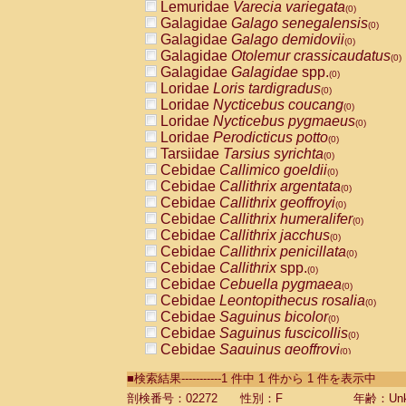
Lemuridae
Varecia variegata
(0)
Galagidae
Galago senegalensis
(0)
Galagidae
Galago demidovii
(0)
Galagidae
Otolemur crassicaudatus
(0)
Galagidae
Galagidae
spp.
(0)
Loridae
Loris tardigradus
(0)
Loridae
Nycticebus coucang
(0)
Loridae
Nycticebus pygmaeus
(0)
Loridae
Perodicticus potto
(0)
Tarsiidae
Tarsius syrichta
(0)
Cebidae
Callimico goeldii
(0)
Cebidae
Callithrix argentata
(0)
Cebidae
Callithrix geoffroyi
(0)
Cebidae
Callithrix humeralifer
(0)
Cebidae
Callithrix jacchus
(0)
Cebidae
Callithrix penicillata
(0)
Cebidae
Callithrix
spp.
(0)
Cebidae
Cebuella pygmaea
(0)
Cebidae
Leontopithecus rosalia
(0)
Cebidae
Saguinus bicolor
(0)
Cebidae
Saguinus fuscicollis
(0)
Cebidae
Saguinus geoffroyi
(0)
Cebidae
Saguinus imperator
(0)
■検索結果-----------1 件中 1 件から 1 件を表示中
Cebidae
Saguinus labiatus
(0)
Cebidae
Saguinus leucopus
剖検番号：02272
性別：F
年齢：Unk
(0)