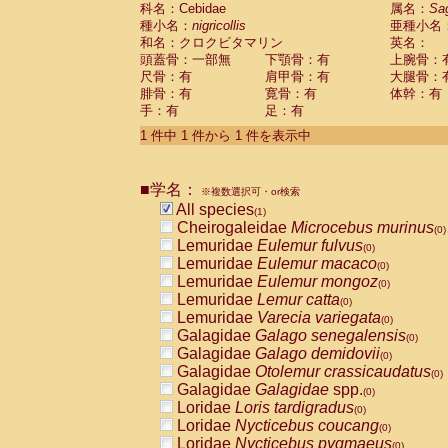
科名：Cebidae
Cebidae
Saguinus midas
属名：
Sa
(0)
種小名：
nigricollis
亜種小名
Cebidae
Saguinus mystax
(0)
和名：クロクビタマリン
英名：
Cebidae
Saguinus nigricollis
(1)
頭蓋骨：一部無
下顎骨：有
上腕骨：
Cebidae
Saguinus oedipus
(0)
尺骨：有
肩甲骨：有
大腿骨：
Cebidae
Saguinus weddelli
(0)
腓骨：有
寛骨：有
体幹：有
Cebidae
Saguinus
spp.
(0)
手：有
足：有
Cebidae
Aotus trivirgatus
(0)
Cebidae
Cebus albifrons
1 件中 1 件から 1 件を表示中
(0)
Cebidae
Cebus apella
(0)
Cebidae
Cebus capucinus
(0)
■学名：
Cebidae
Cebus nigrivittatus
※複数選択可・or検索
(0)
Cebidae
Cebus
spp.
All species
(0)
(1)
Cebidae
Saimiri boliviensis
Cheirogaleidae
Microcebus murinus
(0)
(0)
Cebidae
Saimiri sciureus
Lemuridae
Eulemur fulvus
(0)
(0)
Atelidae
Alouatta caraya
Lemuridae
Eulemur macaco
(0)
(0)
Atelidae
Alouatta fusca
Lemuridae
Eulemur mongoz
(0)
(0)
Atelidae
Alouatta seniculus
Lemuridae
Lemur catta
(0)
(0)
Atelidae
Alouatta
spp.
Lemuridae
Varecia variegata
(0)
(0)
Atelidae
Ateles belzebuth
Galagidae
Galago senegalensis
(0)
(0)
Atelidae
Ateles geoffroyi
Galagidae
Galago demidovii
(0)
(0)
Atelidae
Ateles paniscus
Galagidae
Otolemur crassicaudatus
(0)
(0)
Atelidae
Ateles
spp.
Galagidae
Galagidae
spp.
(0)
(0)
Atelidae
Lagothrix lagothricha
Loridae
Loris tardigradus
(0)
(0)
Atelidae
Lagothrix lagothricha cana
Loridae
Nycticebus coucang
(0)
(0)
Pitheciidae
Cacajao calvus rubicundu
Loridae
Nycticebus pygmaeus
(0)