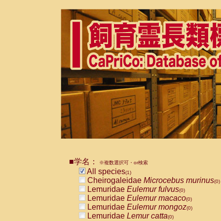
■学名：
※複数選択可・or検索
All species
(1)
Cheirogaleidae
Microcebus murinus
(0)
Lemuridae
Eulemur fulvus
(0)
Lemuridae
Eulemur macaco
(0)
Lemuridae
Eulemur mongoz
(0)
Lemuridae
Lemur catta
(0)