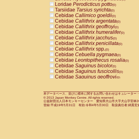
Pitheciidae
Callicebus cupreus
Loridae
Perodicticus potto
(0)
(0)
Pitheciidae
Callicebus donacophilus
Tarsiidae
Tarsius syrichta
(0
(0)
Pitheciidae
Callicebus moloch
Cebidae
Callimico goeldii
(0)
(0)
Pitheciidae
Callicebus torquatus
Cebidae
Callithrix argentata
(0)
(0)
Pitheciidae
Callicebus
spp.
Cebidae
Callithrix geoffroyi
(0)
(0)
Pitheciidae
Chiropotes satanas
Cebidae
Callithrix humeralifer
(0)
(0)
Pitheciidae
Pithecia monachus
Cebidae
Callithrix jacchus
(0)
(0)
Pitheciidae
Pithecia pithecia
Cebidae
Callithrix penicillata
(0)
(0)
Cercopithecidae
Cercocebus agilis
Cebidae
Callithrix
spp.
(0)
(0)
Cercopithecidae
Cercocebus galeritus
Cebidae
Cebuella pygmaea
(0)
Cercopithecidae
Cercocebus torquatu
Cebidae
Leontopithecus rosalia
(0)
Cercopithecidae
Cercocebus torquatus
Cebidae
Saguinus bicolor
(0)
Cercopithecidae
Cercocebus torquatu
Cebidae
Saguinus fuscicollis
(0)
Cercopithecidae
Cercocebus
hybrid
Cebidae
Saguinus geoffroyi
(0)
(0)
Cercopithecidae
Cercocebus
spp.
Cebidae
Saguinus imperator
(0)
(0)
Cercopithecidae
Lophocebus albigen
Cebidae
Saguinus labiatus
(0)
Cercopithecidae
Papio anubis
Cebidae
Saguinus leucopus
本データベース、並びに標本に関するお問い合わせはキュレーター・新宅勇太までお願い
(0)
(0)
© 2013 Japan Monkey Centre. All rights reserved.
Cercopithecidae
Papio cynocephalus
Cebidae
Saguinus midas
(
(0)
公益財団法人日本モンキーセンター 愛知県犬山市大字犬山字官林26番
Cercopithecidae
Papio hamadryas
Cebidae
Saguinus mystax
(0)
登録:平成19年5月31日 有効:令和4年5月30日 取扱責任者:綿貫宏
(0)
Cercopithecidae
Papio papio
Cebidae
Saguinus nigricollis
(0)
(1)
Cercopithecidae
Papio
spp.
Cebidae
Saguinus oedipus
(0)
(0)
Cercopithecidae
Mandrillus leucopha
Cebidae
Saguinus weddelli
(0)
Cercopithecidae
Mandrillus sphinx
Cebidae
Saguinus
spp.
(0)
(0)
Cercopithecidae
Theropithecus gelad
Cebidae
Aotus trivirgatus
(0)
Cercopithecidae
Macaca arctoides
Cebidae
Cebus albifrons
(0)
(0)