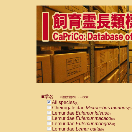
■学名：
※複数選択可・or検索
All species
(1)
Cheirogaleidae
Microcebus murinus
(0)
Lemuridae
Eulemur fulvus
(0)
Lemuridae
Eulemur macaco
(0)
Lemuridae
Eulemur mongoz
(0)
Lemuridae
Lemur catta
(0)