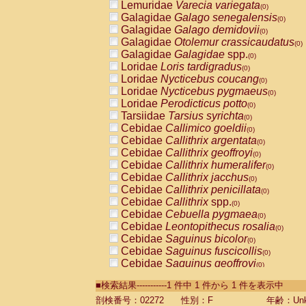
Lemuridae
Varecia variegata
(0)
Galagidae
Galago senegalensis
(0)
Galagidae
Galago demidovii
(0)
Galagidae
Otolemur crassicaudatus
(0)
Galagidae
Galagidae
spp.
(0)
Loridae
Loris tardigradus
(0)
Loridae
Nycticebus coucang
(0)
Loridae
Nycticebus pygmaeus
(0)
Loridae
Perodicticus potto
(0)
Tarsiidae
Tarsius syrichta
(0)
Cebidae
Callimico goeldii
(0)
Cebidae
Callithrix argentata
(0)
Cebidae
Callithrix geoffroyi
(0)
Cebidae
Callithrix humeralifer
(0)
Cebidae
Callithrix jacchus
(0)
Cebidae
Callithrix penicillata
(0)
Cebidae
Callithrix
spp.
(0)
Cebidae
Cebuella pygmaea
(0)
Cebidae
Leontopithecus rosalia
(0)
Cebidae
Saguinus bicolor
(0)
Cebidae
Saguinus fuscicollis
(0)
Cebidae
Saguinus geoffroyi
(0)
Cebidae
Saguinus imperator
(0)
■検索結果-----------1 件中 1 件から 1 件を表示中
Cebidae
Saguinus labiatus
(0)
Cebidae
Saguinus leucopus
剖検番号：02272
性別：F
年齢：Unk
(0)