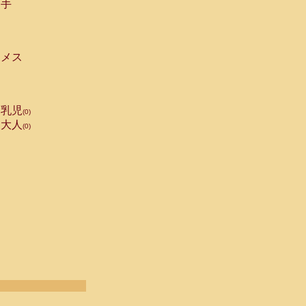
手
メス
乳児
(0)
大人
(0)