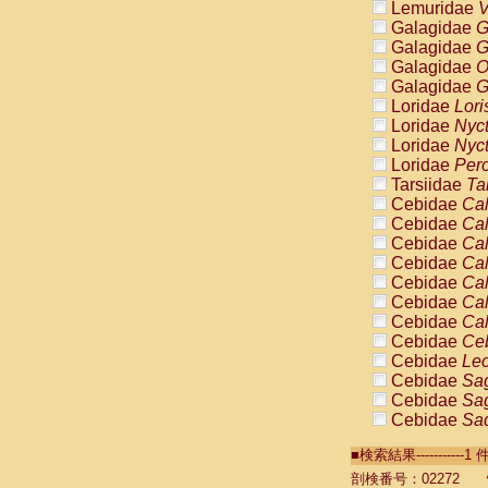
Lemuridae
V
Galagidae
G
Galagidae
G
Galagidae
O
Galagidae
G
Loridae
Lori
Loridae
Nyc
Loridae
Nyc
Loridae
Pero
Tarsiidae
Ta
Cebidae
Cal
Cebidae
Cal
Cebidae
Cal
Cebidae
Cal
Cebidae
Cal
Cebidae
Cal
Cebidae
Cal
Cebidae
Ce
Cebidae
Leo
Cebidae
Sag
Cebidae
Sag
Cebidae
Sag
Cebidae
Sag
■検索結果----------
Cebidae
Sag
Cebidae
Sa
剖検番号：02272