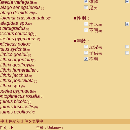
体幹
arecia variegata
(0)
alago senegalensis
足
(0)
(1)
alago demidovii
(0)
tolemur crassicaudatus
■性別：
(0)
alagidae
spp.
オス
(0)
(0)
s tardigradus
(0)
不明
(0)
ticebus coucang
(0)
ticebus pygmaeus
(0)
■年齢：
dicticus potto
(0)
胎児
(0)
rsius syrichta
(0)
子供
limico goeldii
(0)
(0)
不明
lithrix argentata
(0)
lithrix geoffroyi
(0)
lithrix humeralifer
(0)
lithrix jacchus
(0)
lithrix penicillata
(0)
lithrix
spp.
(0)
buella pygmaea
(0)
ntopithecus rosalia
(0)
uinus bicolor
(0)
uinus fuscicollis
(0)
uinus geoffroyi
(0)
uinus imperator
(0)
-1 件中 1 件から 1 件を表示中
uinus labiatus
(0)
guinus leucopus
性別：F
年齢：Unknown
(0)