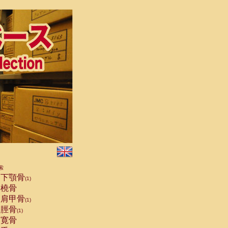
索
下顎骨
(1)
橈骨
肩甲骨
(1)
脛骨
(1)
寛骨