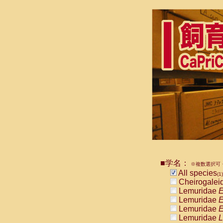
■学名：
※複数選択可・
All species
(1)
Cheirogalei
Lemuridae
E
Lemuridae
E
Lemuridae
E
Lemuridae
L