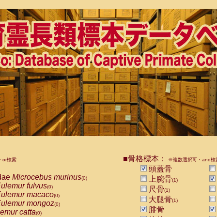
■骨格標本：
or検索
※複数選択可・and検
頭蓋骨
dae
Microcebus murinus
上腕骨
(0)
(1)
ulemur fulvus
(0)
尺骨
(1)
ulemur macaco
(0)
大腿骨
(1)
ulemur mongoz
(0)
腓骨
emur catta
(0)