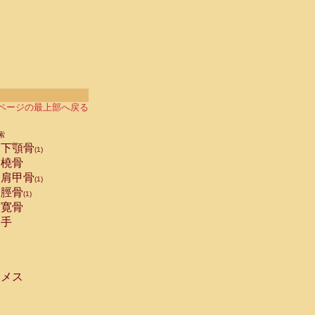
ページの最上部へ戻る
索
下顎骨
(1)
橈骨
肩甲骨
(1)
脛骨
(1)
寛骨
手
メス