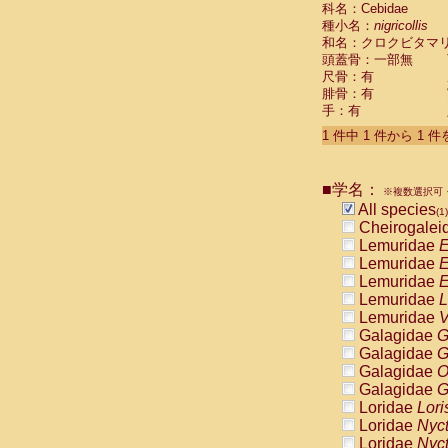
科名：Cebidae
Cebidae
Sa
種小名：
nigricollis
Cebidae
Sa
和名：クロクビタマ
Cebidae
Sag
頭蓋骨：一部無
Cebidae
Sa
尺骨：有
Cebidae
Sag
腓骨：有
Cebidae
Sa
手：有
Cebidae
Aot
Cebidae
Ceb
1 件中 1 件から 1 
Cebidae
Ceb
Cebidae
Ce
■学名：
Cebidae
Ceb
※複数選択可・
Cebidae
Ce
All species
(1)
Cebidae
Sai
Cheirogalei
Cebidae
Sai
Lemuridae
E
Atelidae
Alo
Lemuridae
E
Atelidae
Alo
Lemuridae
E
Atelidae
Alo
Lemuridae
L
Atelidae
Alo
Lemuridae
V
Atelidae
Ate
Galagidae
G
Atelidae
Ate
Galagidae
G
Atelidae
Ate
Galagidae
O
Atelidae
Ate
Galagidae
G
Atelidae
Lag
Loridae
Lori
Atelidae
Lag
Loridae
Nyc
Pitheciidae
Loridae
Nyc