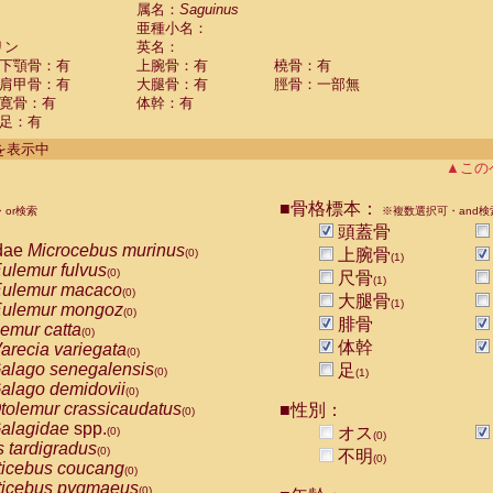
guinus midas
属名：
Saguinus
(0)
亜種小名：
guinus mystax
(0)
リン
英名：
uinus nigricollis
(1)
下顎骨：有
上腕骨：有
橈骨：有
guinus oedipus
(0)
肩甲骨：有
大腿骨：有
脛骨：一部無
uinus weddelli
(0)
寛骨：有
体幹：有
guinus
spp.
(0)
足：有
us trivirgatus
(0)
us albifrons
件を表示中
(0)
us apella
▲この
(0)
bus capucinus
(0)
us nigrivittatus
■骨格標本：
or検索
(0)
※複数選択可・and検
bus
spp.
頭蓋骨
(0)
miri boliviensis
dae
Microcebus murinus
(0)
上腕骨
(0)
(1)
miri sciureus
ulemur fulvus
(0)
(0)
尺骨
(1)
uatta caraya
ulemur macaco
(0)
(0)
大腿骨
(1)
uatta fusca
ulemur mongoz
(0)
(0)
腓骨
uatta seniculus
emur catta
(0)
(0)
uatta
spp.
体幹
arecia variegata
(0)
(0)
les belzebuth
alago senegalensis
足
(0)
(0)
(1)
les geoffroyi
alago demidovii
(0)
(0)
les paniscus
tolemur crassicaudatus
■性別：
(0)
(0)
les
spp.
alagidae
spp.
(0)
オス
(0)
(0)
othrix lagothricha
s tardigradus
(0)
(0)
不明
(0)
othrix lagothricha cana
ticebus coucang
(0)
(0)
Cacajao calvus rubicundus
ticebus pygmaeus
(0)
(0)