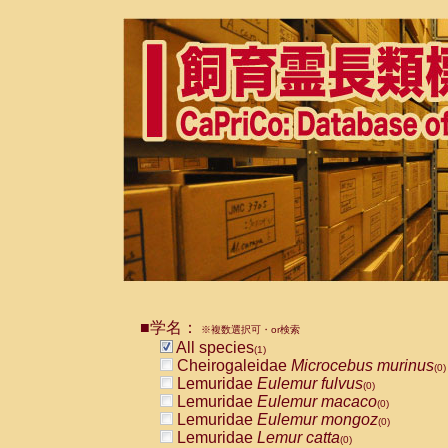
■学名：
※複数選択可・or検索
All species
(1)
Cheirogaleidae
Microcebus murinus
(0)
Lemuridae
Eulemur fulvus
(0)
Lemuridae
Eulemur macaco
(0)
Lemuridae
Eulemur mongoz
(0)
Lemuridae
Lemur catta
(0)