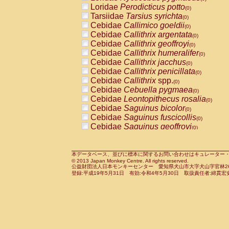
Pitheciidae
Callicebus cupreus
Loridae
Perodicticus potto
(0)
(0)
Pitheciidae
Callicebus donacophilus
Tarsiidae
Tarsius syrichta
(0
(0)
Pitheciidae
Callicebus moloch
Cebidae
Callimico goeldii
(0)
(0)
Pitheciidae
Callicebus torquatus
Cebidae
Callithrix argentata
(0)
(0)
Pitheciidae
Callicebus
spp.
Cebidae
Callithrix geoffroyi
(0)
(0)
Pitheciidae
Chiropotes satanas
Cebidae
Callithrix humeralifer
(0)
(0)
Pitheciidae
Pithecia monachus
Cebidae
Callithrix jacchus
(0)
(0)
Pitheciidae
Pithecia pithecia
Cebidae
Callithrix penicillata
(0)
(0)
Cercopithecidae
Cercocebus agilis
Cebidae
Callithrix
spp.
(0)
(0)
Cercopithecidae
Cercocebus galeritus
Cebidae
Cebuella pygmaea
(0)
Cercopithecidae
Cercocebus torquatu
Cebidae
Leontopithecus rosalia
(0)
Cercopithecidae
Cercocebus torquatus
Cebidae
Saguinus bicolor
(0)
Cercopithecidae
Cercocebus torquatu
Cebidae
Saguinus fuscicollis
(0)
Cercopithecidae
Cercocebus
hybrid
Cebidae
Saguinus geoffroyi
(0)
(0)
Cercopithecidae
Cercocebus
spp.
Cebidae
Saguinus imperator
(0)
(0)
Cercopithecidae
Lophocebus albigen
Cebidae
Saguinus labiatus
(0)
Cercopithecidae
Papio anubis
Cebidae
Saguinus leucopus
本データベース、並びに標本に関するお問い合わせはキュレーター・新宅勇太までお願い
(0)
(0)
© 2013 Japan Monkey Centre. All rights reserved.
Cercopithecidae
Papio cynocephalus
Cebidae
Saguinus midas
(
(0)
公益財団法人日本モンキーセンター 愛知県犬山市大字犬山字官林26番
Cercopithecidae
Papio hamadryas
Cebidae
Saguinus mystax
(0)
登録:平成19年5月31日 有効:令和4年5月30日 取扱責任者:綿貫宏
(0)
Cercopithecidae
Papio papio
Cebidae
Saguinus nigricollis
(0)
(1)
Cercopithecidae
Papio
spp.
Cebidae
Saguinus oedipus
(0)
(0)
Cercopithecidae
Mandrillus leucopha
Cebidae
Saguinus weddelli
(0)
Cercopithecidae
Mandrillus sphinx
Cebidae
Saguinus
spp.
(0)
(0)
Cercopithecidae
Theropithecus gelad
Cebidae
Aotus trivirgatus
(0)
Cercopithecidae
Macaca arctoides
Cebidae
Cebus albifrons
(0)
(0)