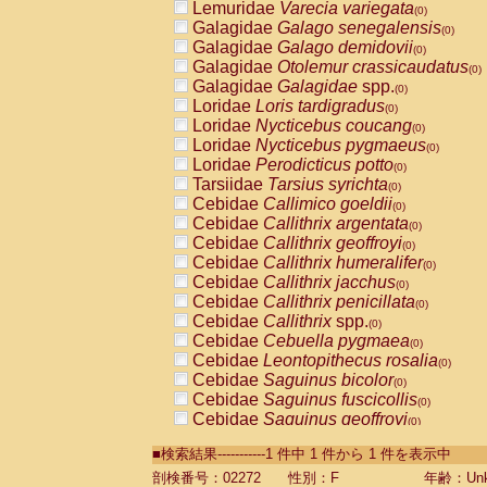
Lemuridae
Varecia variegata
(0)
Galagidae
Galago senegalensis
(0)
Galagidae
Galago demidovii
(0)
Galagidae
Otolemur crassicaudatus
(0)
Galagidae
Galagidae
spp.
(0)
Loridae
Loris tardigradus
(0)
Loridae
Nycticebus coucang
(0)
Loridae
Nycticebus pygmaeus
(0)
Loridae
Perodicticus potto
(0)
Tarsiidae
Tarsius syrichta
(0)
Cebidae
Callimico goeldii
(0)
Cebidae
Callithrix argentata
(0)
Cebidae
Callithrix geoffroyi
(0)
Cebidae
Callithrix humeralifer
(0)
Cebidae
Callithrix jacchus
(0)
Cebidae
Callithrix penicillata
(0)
Cebidae
Callithrix
spp.
(0)
Cebidae
Cebuella pygmaea
(0)
Cebidae
Leontopithecus rosalia
(0)
Cebidae
Saguinus bicolor
(0)
Cebidae
Saguinus fuscicollis
(0)
Cebidae
Saguinus geoffroyi
(0)
Cebidae
Saguinus imperator
(0)
■検索結果-----------1 件中 1 件から 1 件を表示中
Cebidae
Saguinus labiatus
(0)
Cebidae
Saguinus leucopus
剖検番号：02272
性別：F
年齢：Unk
(0)