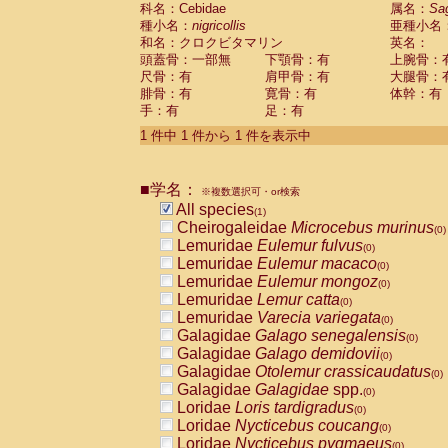
科名：Cebidae
Cebidae
Saguinus midas
属名：
Sa
(0)
種小名：
nigricollis
亜種小名
Cebidae
Saguinus mystax
(0)
和名：クロクビタマリン
英名：
Cebidae
Saguinus nigricollis
(1)
頭蓋骨：一部無
下顎骨：有
上腕骨：
Cebidae
Saguinus oedipus
(0)
尺骨：有
肩甲骨：有
大腿骨：
Cebidae
Saguinus weddelli
(0)
腓骨：有
寛骨：有
体幹：有
Cebidae
Saguinus
spp.
(0)
手：有
足：有
Cebidae
Aotus trivirgatus
(0)
Cebidae
Cebus albifrons
1 件中 1 件から 1 件を表示中
(0)
Cebidae
Cebus apella
(0)
Cebidae
Cebus capucinus
(0)
■学名：
Cebidae
Cebus nigrivittatus
※複数選択可・or検索
(0)
Cebidae
Cebus
spp.
All species
(0)
(1)
Cebidae
Saimiri boliviensis
Cheirogaleidae
Microcebus murinus
(0)
(0)
Cebidae
Saimiri sciureus
Lemuridae
Eulemur fulvus
(0)
(0)
Atelidae
Alouatta caraya
Lemuridae
Eulemur macaco
(0)
(0)
Atelidae
Alouatta fusca
Lemuridae
Eulemur mongoz
(0)
(0)
Atelidae
Alouatta seniculus
Lemuridae
Lemur catta
(0)
(0)
Atelidae
Alouatta
spp.
Lemuridae
Varecia variegata
(0)
(0)
Atelidae
Ateles belzebuth
Galagidae
Galago senegalensis
(0)
(0)
Atelidae
Ateles geoffroyi
Galagidae
Galago demidovii
(0)
(0)
Atelidae
Ateles paniscus
Galagidae
Otolemur crassicaudatus
(0)
(0)
Atelidae
Ateles
spp.
Galagidae
Galagidae
spp.
(0)
(0)
Atelidae
Lagothrix lagothricha
Loridae
Loris tardigradus
(0)
(0)
Atelidae
Lagothrix lagothricha cana
Loridae
Nycticebus coucang
(0)
(0)
Pitheciidae
Cacajao calvus rubicundu
Loridae
Nycticebus pygmaeus
(0)