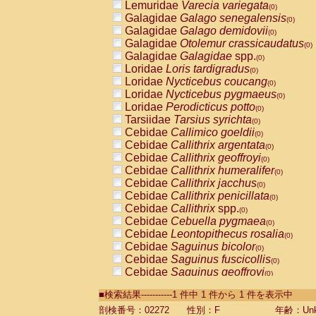
Lemuridae
Varecia variegata
(0)
Galagidae
Galago senegalensis
(0)
Galagidae
Galago demidovii
(0)
Galagidae
Otolemur crassicaudatus
(0)
Galagidae
Galagidae
spp.
(0)
Loridae
Loris tardigradus
(0)
Loridae
Nycticebus coucang
(0)
Loridae
Nycticebus pygmaeus
(0)
Loridae
Perodicticus potto
(0)
Tarsiidae
Tarsius syrichta
(0)
Cebidae
Callimico goeldii
(0)
Cebidae
Callithrix argentata
(0)
Cebidae
Callithrix geoffroyi
(0)
Cebidae
Callithrix humeralifer
(0)
Cebidae
Callithrix jacchus
(0)
Cebidae
Callithrix penicillata
(0)
Cebidae
Callithrix
spp.
(0)
Cebidae
Cebuella pygmaea
(0)
Cebidae
Leontopithecus rosalia
(0)
Cebidae
Saguinus bicolor
(0)
Cebidae
Saguinus fuscicollis
(0)
Cebidae
Saguinus geoffroyi
(0)
Cebidae
Saguinus imperator
(0)
■検索結果-----------1 件中 1 件から 1 件を表示中
Cebidae
Saguinus labiatus
(0)
Cebidae
Saguinus leucopus
剖検番号：02272
性別：F
年齢：Unk
(0)