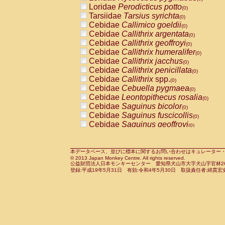
Pitheciidae
Callicebus cupreus
Loridae
Perodicticus potto
(0)
(0)
Pitheciidae
Callicebus donacophilus
Tarsiidae
Tarsius syrichta
(0
(0)
Pitheciidae
Callicebus moloch
Cebidae
Callimico goeldii
(0)
(0)
Pitheciidae
Callicebus torquatus
Cebidae
Callithrix argentata
(0)
(0)
Pitheciidae
Callicebus
spp.
Cebidae
Callithrix geoffroyi
(0)
(0)
Pitheciidae
Chiropotes satanas
Cebidae
Callithrix humeralifer
(0)
(0)
Pitheciidae
Pithecia monachus
Cebidae
Callithrix jacchus
(0)
(0)
Pitheciidae
Pithecia pithecia
Cebidae
Callithrix penicillata
(0)
(0)
Cercopithecidae
Cercocebus agilis
Cebidae
Callithrix
spp.
(0)
(0)
Cercopithecidae
Cercocebus galeritus
Cebidae
Cebuella pygmaea
(0)
Cercopithecidae
Cercocebus torquatu
Cebidae
Leontopithecus rosalia
(0)
Cercopithecidae
Cercocebus torquatus
Cebidae
Saguinus bicolor
(0)
Cercopithecidae
Cercocebus torquatu
Cebidae
Saguinus fuscicollis
(0)
Cercopithecidae
Cercocebus
hybrid
Cebidae
Saguinus geoffroyi
(0)
(0)
Cercopithecidae
Cercocebus
spp.
Cebidae
Saguinus imperator
(0)
(0)
Cercopithecidae
Lophocebus albigen
Cebidae
Saguinus labiatus
(0)
Cercopithecidae
Papio anubis
Cebidae
Saguinus leucopus
本データベース、並びに標本に関するお問い合わせはキュレーター・新宅勇太までお願い
(0)
(0)
© 2013 Japan Monkey Centre. All rights reserved.
Cercopithecidae
Papio cynocephalus
Cebidae
Saguinus midas
(
(0)
公益財団法人日本モンキーセンター 愛知県犬山市大字犬山字官林26番
Cercopithecidae
Papio hamadryas
Cebidae
Saguinus mystax
(0)
登録:平成19年5月31日 有効:令和4年5月30日 取扱責任者:綿貫宏
(0)
Cercopithecidae
Papio papio
Cebidae
Saguinus nigricollis
(0)
(1)
Cercopithecidae
Papio
spp.
Cebidae
Saguinus oedipus
(0)
(0)
Cercopithecidae
Mandrillus leucopha
Cebidae
Saguinus weddelli
(0)
Cercopithecidae
Mandrillus sphinx
Cebidae
Saguinus
spp.
(0)
(0)
Cercopithecidae
Theropithecus gelad
Cebidae
Aotus trivirgatus
(0)
Cercopithecidae
Macaca arctoides
Cebidae
Cebus albifrons
(0)
(0)