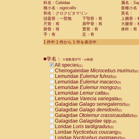
科名：Cebidae
Cebidae
Saguinus midas
属名：
Sa
(0)
種小名：
nigricollis
亜種小名
Cebidae
Saguinus mystax
(0)
和名：クロクビタマリン
英名：
Cebidae
Saguinus nigricollis
(1)
頭蓋骨：一部無
下顎骨：有
上腕骨：
Cebidae
Saguinus oedipus
(0)
尺骨：有
肩甲骨：有
大腿骨：
Cebidae
Saguinus weddelli
(0)
腓骨：有
寛骨：有
体幹：有
Cebidae
Saguinus
spp.
(0)
手：有
足：有
Cebidae
Aotus trivirgatus
(0)
Cebidae
Cebus albifrons
1 件中 1 件から 1 件を表示中
(0)
Cebidae
Cebus apella
(0)
Cebidae
Cebus capucinus
(0)
■学名：
Cebidae
Cebus nigrivittatus
※複数選択可・or検索
(0)
Cebidae
Cebus
spp.
All species
(0)
(1)
Cebidae
Saimiri boliviensis
Cheirogaleidae
Microcebus murinus
(0)
(0)
Cebidae
Saimiri sciureus
Lemuridae
Eulemur fulvus
(0)
(0)
Atelidae
Alouatta caraya
Lemuridae
Eulemur macaco
(0)
(0)
Atelidae
Alouatta fusca
Lemuridae
Eulemur mongoz
(0)
(0)
Atelidae
Alouatta seniculus
Lemuridae
Lemur catta
(0)
(0)
Atelidae
Alouatta
spp.
Lemuridae
Varecia variegata
(0)
(0)
Atelidae
Ateles belzebuth
Galagidae
Galago senegalensis
(0)
(0)
Atelidae
Ateles geoffroyi
Galagidae
Galago demidovii
(0)
(0)
Atelidae
Ateles paniscus
Galagidae
Otolemur crassicaudatus
(0)
(0)
Atelidae
Ateles
spp.
Galagidae
Galagidae
spp.
(0)
(0)
Atelidae
Lagothrix lagothricha
Loridae
Loris tardigradus
(0)
(0)
Atelidae
Lagothrix lagothricha cana
Loridae
Nycticebus coucang
(0)
(0)
Pitheciidae
Cacajao calvus rubicundu
Loridae
Nycticebus pygmaeus
(0)