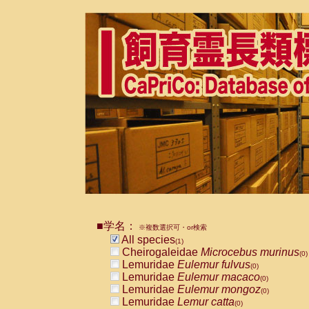
■学名：
※複数選択可・or検索
All species
(1)
Cheirogaleidae
Microcebus murinus
(0)
Lemuridae
Eulemur fulvus
(0)
Lemuridae
Eulemur macaco
(0)
Lemuridae
Eulemur mongoz
(0)
Lemuridae
Lemur catta
(0)