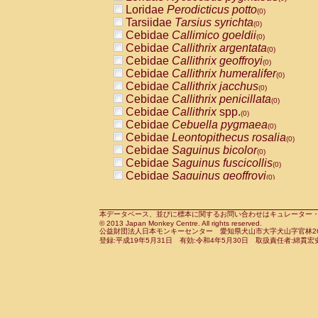
Pitheciidae
Callicebus cupreus
Loridae
Perodicticus potto
(0)
(0)
Pitheciidae
Callicebus donacophilus
Tarsiidae
Tarsius syrichta
(0
(0)
Pitheciidae
Callicebus moloch
Cebidae
Callimico goeldii
(0)
(0)
Pitheciidae
Callicebus torquatus
Cebidae
Callithrix argentata
(0)
(0)
Pitheciidae
Callicebus
spp.
Cebidae
Callithrix geoffroyi
(0)
(0)
Pitheciidae
Chiropotes satanas
Cebidae
Callithrix humeralifer
(0)
(0)
Pitheciidae
Pithecia monachus
Cebidae
Callithrix jacchus
(0)
(0)
Pitheciidae
Pithecia pithecia
Cebidae
Callithrix penicillata
(0)
(0)
Cercopithecidae
Cercocebus agilis
Cebidae
Callithrix
spp.
(0)
(0)
Cercopithecidae
Cercocebus galeritus
Cebidae
Cebuella pygmaea
(0)
Cercopithecidae
Cercocebus torquatu
Cebidae
Leontopithecus rosalia
(0)
Cercopithecidae
Cercocebus torquatus
Cebidae
Saguinus bicolor
(0)
Cercopithecidae
Cercocebus torquatu
Cebidae
Saguinus fuscicollis
(0)
Cercopithecidae
Cercocebus
hybrid
Cebidae
Saguinus geoffroyi
(0)
(0)
Cercopithecidae
Cercocebus
spp.
Cebidae
Saguinus imperator
(0)
(0)
Cercopithecidae
Lophocebus albigen
Cebidae
Saguinus labiatus
(0)
Cercopithecidae
Papio anubis
Cebidae
Saguinus leucopus
本データベース、並びに標本に関するお問い合わせはキュレーター・新宅勇太までお願い
(0)
(0)
© 2013 Japan Monkey Centre. All rights reserved.
Cercopithecidae
Papio cynocephalus
Cebidae
Saguinus midas
(
(0)
公益財団法人日本モンキーセンター 愛知県犬山市大字犬山字官林26番
Cercopithecidae
Papio hamadryas
Cebidae
Saguinus mystax
(0)
登録:平成19年5月31日 有効:令和4年5月30日 取扱責任者:綿貫宏
(0)
Cercopithecidae
Papio papio
Cebidae
Saguinus nigricollis
(0)
(0)
Cercopithecidae
Papio
spp.
Cebidae
Saguinus oedipus
(0)
(1)
Cercopithecidae
Mandrillus leucopha
Cebidae
Saguinus weddelli
(0)
Cercopithecidae
Mandrillus sphinx
Cebidae
Saguinus
spp.
(0)
(0)
Cercopithecidae
Theropithecus gelad
Cebidae
Aotus trivirgatus
(0)
Cercopithecidae
Macaca arctoides
Cebidae
Cebus albifrons
(0)
(0)