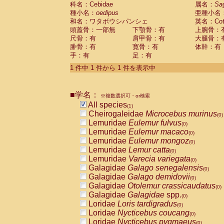
科名：Cebidae
Cebidae
Saguinus midas
属名：
Sa
(0)
種小名：
oedipus
亜種小名
Cebidae
Saguinus mystax
(0)
和名：ワタボウシパンシェ
英名：Cotto
Cebidae
Saguinus nigricollis
(0)
頭蓋骨：一部無
下顎骨：有
上腕骨：
Cebidae
Saguinus oedipus
(1)
尺骨：有
肩甲骨：有
大腿骨：
Cebidae
Saguinus weddelli
(0)
腓骨：有
寛骨：有
体幹：有
Cebidae
Saguinus
spp.
(0)
手：有
足：有
Cebidae
Aotus trivirgatus
(0)
Cebidae
Cebus albifrons
1 件中 1 件から 1 件を表示中
(0)
Cebidae
Cebus apella
(0)
Cebidae
Cebus capucinus
(0)
■学名：
Cebidae
Cebus nigrivittatus
※複数選択可・or検索
(0)
Cebidae
Cebus
spp.
All species
(0)
(1)
Cebidae
Saimiri boliviensis
Cheirogaleidae
Microcebus murinus
(0)
(0)
Cebidae
Saimiri sciureus
Lemuridae
Eulemur fulvus
(0)
(0)
Atelidae
Alouatta caraya
Lemuridae
Eulemur macaco
(0)
(0)
Atelidae
Alouatta fusca
Lemuridae
Eulemur mongoz
(0)
(0)
Atelidae
Alouatta seniculus
Lemuridae
Lemur catta
(0)
(0)
Atelidae
Alouatta
spp.
Lemuridae
Varecia variegata
(0)
(0)
Atelidae
Ateles belzebuth
Galagidae
Galago senegalensis
(0)
(0)
Atelidae
Ateles geoffroyi
Galagidae
Galago demidovii
(0)
(0)
Atelidae
Ateles paniscus
Galagidae
Otolemur crassicaudatus
(0)
(0)
Atelidae
Ateles
spp.
Galagidae
Galagidae
spp.
(0)
(0)
Atelidae
Lagothrix lagothricha
Loridae
Loris tardigradus
(0)
(0)
Atelidae
Lagothrix lagothricha cana
Loridae
Nycticebus coucang
(0)
(0)
Pitheciidae
Cacajao calvus rubicundu
Loridae
Nycticebus pygmaeus
(0)