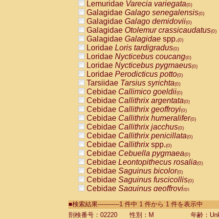
Lemuridae
Varecia variegata
(0)
Galagidae
Galago senegalensis
(0)
Galagidae
Galago demidovii
(0)
Galagidae
Otolemur crassicaudatus
(0)
Galagidae
Galagidae
spp.
(0)
Loridae
Loris tardigradus
(0)
Loridae
Nycticebus coucang
(0)
Loridae
Nycticebus pygmaeus
(0)
Loridae
Perodicticus potto
(0)
Tarsiidae
Tarsius syrichta
(0)
Cebidae
Callimico goeldii
(0)
Cebidae
Callithrix argentata
(0)
Cebidae
Callithrix geoffroyi
(0)
Cebidae
Callithrix humeralifer
(0)
Cebidae
Callithrix jacchus
(0)
Cebidae
Callithrix penicillata
(0)
Cebidae
Callithrix
spp.
(0)
Cebidae
Cebuella pygmaea
(0)
Cebidae
Leontopithecus rosalia
(0)
Cebidae
Saguinus bicolor
(0)
Cebidae
Saguinus fuscicollis
(0)
Cebidae
Saguinus geoffroyi
(0)
Cebidae
Saguinus imperator
(0)
■検索結果-----------1 件中 1 件から 1 件を表示中
Cebidae
Saguinus labiatus
(0)
Cebidae
Saguinus leucopus
剖検番号：02220
性別：M
年齢：Unk
(0)