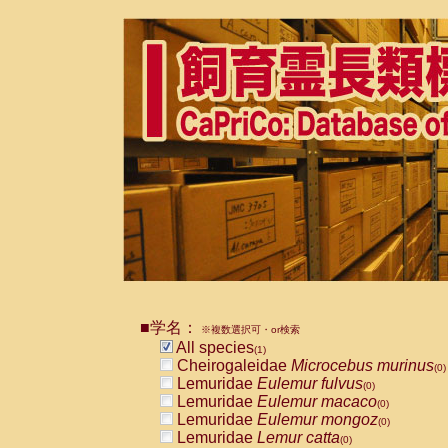
■学名：
※複数選択可・or検索
All species
(1)
Cheirogaleidae
Microcebus murinus
(0)
Lemuridae
Eulemur fulvus
(0)
Lemuridae
Eulemur macaco
(0)
Lemuridae
Eulemur mongoz
(0)
Lemuridae
Lemur catta
(0)