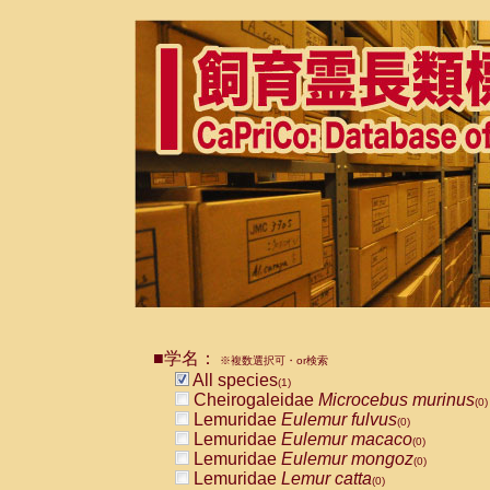
■学名：
※複数選択可・or検索
All species
(1)
Cheirogaleidae
Microcebus murinus
(0)
Lemuridae
Eulemur fulvus
(0)
Lemuridae
Eulemur macaco
(0)
Lemuridae
Eulemur mongoz
(0)
Lemuridae
Lemur catta
(0)