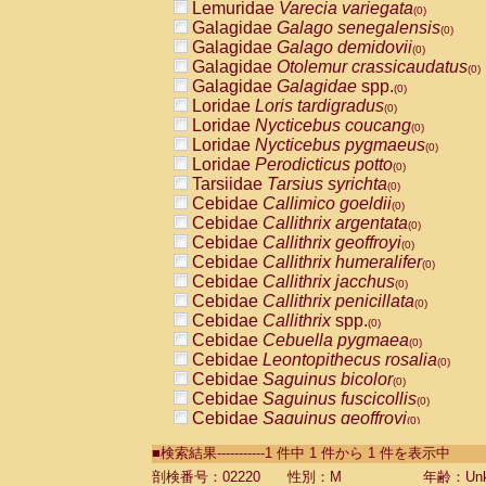
Lemuridae
Varecia variegata
(0)
Galagidae
Galago senegalensis
(0)
Galagidae
Galago demidovii
(0)
Galagidae
Otolemur crassicaudatus
(0)
Galagidae
Galagidae
spp.
(0)
Loridae
Loris tardigradus
(0)
Loridae
Nycticebus coucang
(0)
Loridae
Nycticebus pygmaeus
(0)
Loridae
Perodicticus potto
(0)
Tarsiidae
Tarsius syrichta
(0)
Cebidae
Callimico goeldii
(0)
Cebidae
Callithrix argentata
(0)
Cebidae
Callithrix geoffroyi
(0)
Cebidae
Callithrix humeralifer
(0)
Cebidae
Callithrix jacchus
(0)
Cebidae
Callithrix penicillata
(0)
Cebidae
Callithrix
spp.
(0)
Cebidae
Cebuella pygmaea
(0)
Cebidae
Leontopithecus rosalia
(0)
Cebidae
Saguinus bicolor
(0)
Cebidae
Saguinus fuscicollis
(0)
Cebidae
Saguinus geoffroyi
(0)
Cebidae
Saguinus imperator
(0)
■検索結果-----------1 件中 1 件から 1 件を表示中
Cebidae
Saguinus labiatus
(0)
Cebidae
Saguinus leucopus
剖検番号：02220
性別：M
年齢：Unk
(0)