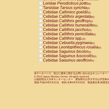
Pitheciidae
Callicebus cupreus
Loridae
Perodicticus potto
(0)
(0)
Pitheciidae
Callicebus donacophilus
Tarsiidae
Tarsius syrichta
(0
(0)
Pitheciidae
Callicebus moloch
Cebidae
Callimico goeldii
(0)
(0)
Pitheciidae
Callicebus torquatus
Cebidae
Callithrix argentata
(0)
(0)
Pitheciidae
Callicebus
spp.
Cebidae
Callithrix geoffroyi
(0)
(0)
Pitheciidae
Chiropotes satanas
Cebidae
Callithrix humeralifer
(0)
(0)
Pitheciidae
Pithecia monachus
Cebidae
Callithrix jacchus
(0)
(0)
Pitheciidae
Pithecia pithecia
Cebidae
Callithrix penicillata
(0)
(0)
Cercopithecidae
Cercocebus agilis
Cebidae
Callithrix
spp.
(0)
(0)
Cercopithecidae
Cercocebus galeritus
Cebidae
Cebuella pygmaea
(0)
Cercopithecidae
Cercocebus torquatu
Cebidae
Leontopithecus rosalia
(0)
Cercopithecidae
Cercocebus torquatus
Cebidae
Saguinus bicolor
(0)
Cercopithecidae
Cercocebus torquatu
Cebidae
Saguinus fuscicollis
(0)
Cercopithecidae
Cercocebus
hybrid
Cebidae
Saguinus geoffroyi
(0)
(0)
Cercopithecidae
Cercocebus
spp.
Cebidae
Saguinus imperator
(0)
(0)
Cercopithecidae
Lophocebus albigen
Cebidae
Saguinus labiatus
(0)
Cercopithecidae
Papio anubis
Cebidae
Saguinus leucopus
本データベース、並びに標本に関するお問い合わせはキュレーター・新宅勇太までお願い
(0)
(0)
© 2013 Japan Monkey Centre. All rights reserved.
Cercopithecidae
Papio cynocephalus
Cebidae
Saguinus midas
(
(0)
公益財団法人日本モンキーセンター 愛知県犬山市大字犬山字官林26番
Cercopithecidae
Papio hamadryas
Cebidae
Saguinus mystax
(0)
登録:平成19年5月31日 有効:令和4年5月30日 取扱責任者:綿貫宏
(0)
Cercopithecidae
Papio papio
Cebidae
Saguinus nigricollis
(0)
(0)
Cercopithecidae
Papio
spp.
Cebidae
Saguinus oedipus
(0)
(1)
Cercopithecidae
Mandrillus leucopha
Cebidae
Saguinus weddelli
(0)
Cercopithecidae
Mandrillus sphinx
Cebidae
Saguinus
spp.
(0)
(0)
Cercopithecidae
Theropithecus gelad
Cebidae
Aotus trivirgatus
(0)
Cercopithecidae
Macaca arctoides
Cebidae
Cebus albifrons
(0)
(0)