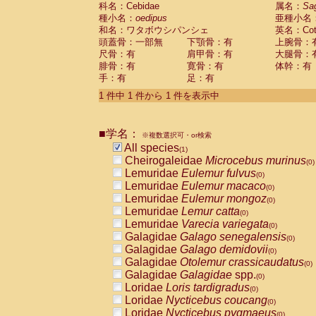
科名：Cebidae
Cebidae
Saguinus midas
属名：
Sa
(0)
種小名：
oedipus
亜種小名
Cebidae
Saguinus mystax
(0)
和名：ワタボウシパンシェ
英名：Cotto
Cebidae
Saguinus nigricollis
(0)
頭蓋骨：一部無
下顎骨：有
上腕骨：
Cebidae
Saguinus oedipus
(1)
尺骨：有
肩甲骨：有
大腿骨：
Cebidae
Saguinus weddelli
(0)
腓骨：有
寛骨：有
体幹：有
Cebidae
Saguinus
spp.
(0)
手：有
足：有
Cebidae
Aotus trivirgatus
(0)
Cebidae
Cebus albifrons
1 件中 1 件から 1 件を表示中
(0)
Cebidae
Cebus apella
(0)
Cebidae
Cebus capucinus
(0)
■学名：
Cebidae
Cebus nigrivittatus
※複数選択可・or検索
(0)
Cebidae
Cebus
spp.
All species
(0)
(1)
Cebidae
Saimiri boliviensis
Cheirogaleidae
Microcebus murinus
(0)
(0)
Cebidae
Saimiri sciureus
Lemuridae
Eulemur fulvus
(0)
(0)
Atelidae
Alouatta caraya
Lemuridae
Eulemur macaco
(0)
(0)
Atelidae
Alouatta fusca
Lemuridae
Eulemur mongoz
(0)
(0)
Atelidae
Alouatta seniculus
Lemuridae
Lemur catta
(0)
(0)
Atelidae
Alouatta
spp.
Lemuridae
Varecia variegata
(0)
(0)
Atelidae
Ateles belzebuth
Galagidae
Galago senegalensis
(0)
(0)
Atelidae
Ateles geoffroyi
Galagidae
Galago demidovii
(0)
(0)
Atelidae
Ateles paniscus
Galagidae
Otolemur crassicaudatus
(0)
(0)
Atelidae
Ateles
spp.
Galagidae
Galagidae
spp.
(0)
(0)
Atelidae
Lagothrix lagothricha
Loridae
Loris tardigradus
(0)
(0)
Atelidae
Lagothrix lagothricha cana
Loridae
Nycticebus coucang
(0)
(0)
Pitheciidae
Cacajao calvus rubicundu
Loridae
Nycticebus pygmaeus
(0)