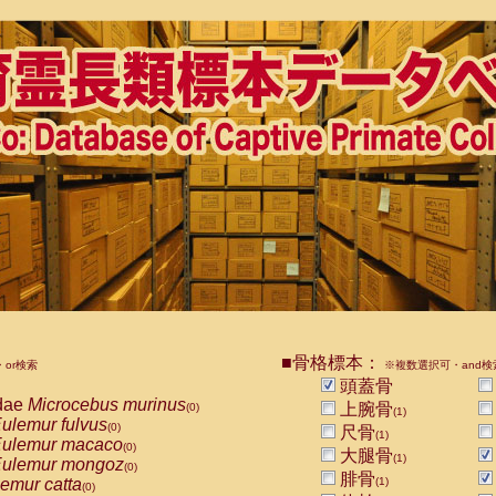
■骨格標本：
or検索
※複数選択可・and検
頭蓋骨
dae
Microcebus murinus
上腕骨
(0)
(1)
ulemur fulvus
(0)
尺骨
(1)
ulemur macaco
(0)
大腿骨
(1)
ulemur mongoz
(0)
腓骨
emur catta
(1)
(0)