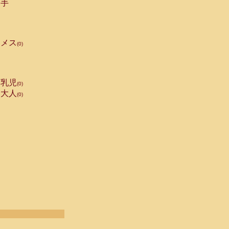
手
メス
(0)
乳児
(0)
大人
(0)