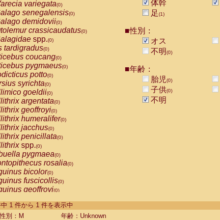
体幹
arecia variegata
(0)
alago senegalensis
足
(0)
(1)
alago demidovii
(0)
tolemur crassicaudatus
■性別：
(0)
alagidae
spp.
オス
(0)
s tardigradus
(0)
不明
(0)
ticebus coucang
(0)
ticebus pygmaeus
(0)
■年齢：
dicticus potto
(0)
胎児
(0)
rsius syrichta
(0)
子供
limico goeldii
(0)
(0)
不明
lithrix argentata
(0)
lithrix geoffroyi
(0)
lithrix humeralifer
(0)
lithrix jacchus
(0)
lithrix penicillata
(0)
lithrix
spp.
(0)
buella pygmaea
(0)
ntopithecus rosalia
(0)
uinus bicolor
(0)
uinus fuscicollis
(0)
uinus geoffroyi
(0)
uinus imperator
(0)
-1 件中 1 件から 1 件を表示中
uinus labiatus
(0)
guinus leucopus
性別：M
年齢：Unknown
(0)