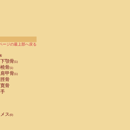
ページの最上部へ戻る
索
下顎骨
(1)
橈骨
(1)
肩甲骨
(1)
脛骨
寛骨
手
メス
(0)