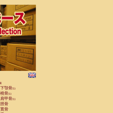
索
下顎骨
(1)
橈骨
(1)
肩甲骨
(1)
脛骨
寛骨