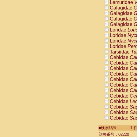
Lemuridae
V
Galagidae
G
Galagidae
G
Galagidae
O
Galagidae
G
Loridae
Lori
Loridae
Nyc
Loridae
Nyc
Loridae
Pero
Tarsiidae
Ta
Cebidae
Cal
Cebidae
Cal
Cebidae
Cal
Cebidae
Cal
Cebidae
Cal
Cebidae
Cal
Cebidae
Cal
Cebidae
Ce
Cebidae
Leo
Cebidae
Sag
Cebidae
Sag
Cebidae
Sag
Cebidae
Sag
■検索結果----------
Cebidae
Sag
Cebidae
Sa
剖検番号：02220