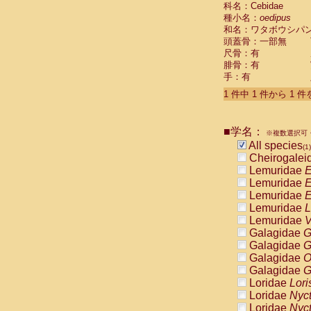
科名：Cebidae
Cebidae
Sa
種小名：
oedipus
Cebidae
Sa
和名：ワタボウシパ
Cebidae
Sag
頭蓋骨：一部無
Cebidae
Sa
尺骨：有
Cebidae
Sag
腓骨：有
Cebidae
Sa
手：有
Cebidae
Aot
Cebidae
Ceb
1 件中 1 件から 1 
Cebidae
Ceb
Cebidae
Ce
■学名：
Cebidae
Ceb
※複数選択可・
Cebidae
Ce
All species
(1)
Cebidae
Sai
Cheirogalei
Cebidae
Sai
Lemuridae
E
Atelidae
Alo
Lemuridae
E
Atelidae
Alo
Lemuridae
E
Atelidae
Alo
Lemuridae
L
Atelidae
Alo
Lemuridae
V
Atelidae
Ate
Galagidae
G
Atelidae
Ate
Galagidae
G
Atelidae
Ate
Galagidae
O
Atelidae
Ate
Galagidae
G
Atelidae
Lag
Loridae
Lori
Atelidae
Lag
Loridae
Nyc
Pitheciidae
Loridae
Nyc