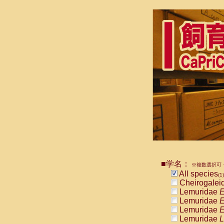
■学名：
※複数選択可・
All species
(1)
Cheirogalei
Lemuridae
E
Lemuridae
E
Lemuridae
E
Lemuridae
L