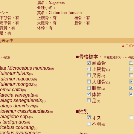
guinus midas
属名：
Saguinus
(0)
亜種小名：
guinus mystax
(0)
ンシェ
英名：Cotton-top Tamarin
uinus nigricollis
(0)
下顎骨：有
上腕骨：有
橈骨：有
guinus oedipus
(1)
肩甲骨：有
大腿骨：有
脛骨：有
uinus weddelli
(0)
寛骨：有
体幹：有
guinus
spp.
(0)
足：有
us trivirgatus
(0)
us albifrons
件を表示中
(0)
us apella
▲この
(0)
bus capucinus
(0)
us nigrivittatus
■骨格標本：
or検索
(0)
※複数選択可・and検
bus
spp.
頭蓋骨
(0)
miri boliviensis
dae
Microcebus murinus
(0)
上腕骨
(0)
(1)
miri sciureus
ulemur fulvus
(0)
(0)
尺骨
(1)
uatta caraya
ulemur macaco
(0)
(0)
大腿骨
(1)
uatta fusca
ulemur mongoz
(0)
(0)
腓骨
uatta seniculus
emur catta
(1)
(0)
(0)
uatta
spp.
体幹
arecia variegata
(0)
(0)
les belzebuth
alago senegalensis
足
(0)
(0)
(1)
les geoffroyi
alago demidovii
(0)
(0)
les paniscus
tolemur crassicaudatus
■性別：
(0)
(0)
les
spp.
alagidae
spp.
(0)
オス
(0)
othrix lagothricha
s tardigradus
(0)
(0)
不明
(0)
othrix lagothricha cana
ticebus coucang
(0)
(0)
Cacajao calvus rubicundus
ticebus pygmaeus
(0)
(0)