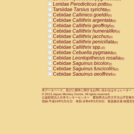
Pitheciidae
Callicebus cupreus
Loridae
Perodicticus potto
(0)
(0)
Pitheciidae
Callicebus donacophilus
Tarsiidae
Tarsius syrichta
(0
(0)
Pitheciidae
Callicebus moloch
Cebidae
Callimico goeldii
(0)
(0)
Pitheciidae
Callicebus torquatus
Cebidae
Callithrix argentata
(0)
(0)
Pitheciidae
Callicebus
spp.
Cebidae
Callithrix geoffroyi
(0)
(0)
Pitheciidae
Chiropotes satanas
Cebidae
Callithrix humeralifer
(0)
(0)
Pitheciidae
Pithecia monachus
Cebidae
Callithrix jacchus
(0)
(0)
Pitheciidae
Pithecia pithecia
Cebidae
Callithrix penicillata
(0)
(0)
Cercopithecidae
Cercocebus agilis
Cebidae
Callithrix
spp.
(0)
(0)
Cercopithecidae
Cercocebus galeritus
Cebidae
Cebuella pygmaea
(0)
Cercopithecidae
Cercocebus torquatu
Cebidae
Leontopithecus rosalia
(0)
Cercopithecidae
Cercocebus torquatus
Cebidae
Saguinus bicolor
(0)
Cercopithecidae
Cercocebus torquatu
Cebidae
Saguinus fuscicollis
(0)
Cercopithecidae
Cercocebus
hybrid
Cebidae
Saguinus geoffroyi
(0)
(0)
Cercopithecidae
Cercocebus
spp.
Cebidae
Saguinus imperator
(0)
(0)
Cercopithecidae
Lophocebus albigen
Cebidae
Saguinus labiatus
(0)
Cercopithecidae
Papio anubis
Cebidae
Saguinus leucopus
本データベース、並びに標本に関するお問い合わせはキュレーター・新宅勇太までお願い
(0)
(0)
© 2013 Japan Monkey Centre. All rights reserved.
Cercopithecidae
Papio cynocephalus
Cebidae
Saguinus midas
(
(0)
公益財団法人日本モンキーセンター 愛知県犬山市大字犬山字官林26番
Cercopithecidae
Papio hamadryas
Cebidae
Saguinus mystax
(0)
登録:平成19年5月31日 有効:令和4年5月30日 取扱責任者:綿貫宏
(0)
Cercopithecidae
Papio papio
Cebidae
Saguinus nigricollis
(0)
(1)
Cercopithecidae
Papio
spp.
Cebidae
Saguinus oedipus
(0)
(0)
Cercopithecidae
Mandrillus leucopha
Cebidae
Saguinus weddelli
(0)
Cercopithecidae
Mandrillus sphinx
Cebidae
Saguinus
spp.
(0)
(0)
Cercopithecidae
Theropithecus gelad
Cebidae
Aotus trivirgatus
(0)
Cercopithecidae
Macaca arctoides
Cebidae
Cebus albifrons
(0)
(0)