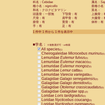
科名：Cebidae
Cebidae
Saguinus midas
属名：
Sa
(0)
種小名：
nigricollis
亜種小名
Cebidae
Saguinus mystax
(0)
和名：クロクビタマリン
英名：
Cebidae
Saguinus nigricollis
(1)
頭蓋骨：一部無
下顎骨：有
上腕骨：
Cebidae
Saguinus oedipus
(0)
尺骨：有
肩甲骨：有
大腿骨：
Cebidae
Saguinus weddelli
(0)
腓骨：有
寛骨：有
体幹：有
Cebidae
Saguinus
spp.
(0)
手：有
足：有
Cebidae
Aotus trivirgatus
(0)
Cebidae
Cebus albifrons
1 件中 1 件から 1 件を表示中
(0)
Cebidae
Cebus apella
(0)
Cebidae
Cebus capucinus
(0)
■学名：
Cebidae
Cebus nigrivittatus
※複数選択可・or検索
(0)
Cebidae
Cebus
spp.
All species
(0)
(1)
Cebidae
Saimiri boliviensis
Cheirogaleidae
Microcebus murinus
(0)
(0)
Cebidae
Saimiri sciureus
Lemuridae
Eulemur fulvus
(0)
(0)
Atelidae
Alouatta caraya
Lemuridae
Eulemur macaco
(0)
(0)
Atelidae
Alouatta fusca
Lemuridae
Eulemur mongoz
(0)
(0)
Atelidae
Alouatta seniculus
Lemuridae
Lemur catta
(0)
(0)
Atelidae
Alouatta
spp.
Lemuridae
Varecia variegata
(0)
(0)
Atelidae
Ateles belzebuth
Galagidae
Galago senegalensis
(0)
(0)
Atelidae
Ateles geoffroyi
Galagidae
Galago demidovii
(0)
(0)
Atelidae
Ateles paniscus
Galagidae
Otolemur crassicaudatus
(0)
(0)
Atelidae
Ateles
spp.
Galagidae
Galagidae
spp.
(0)
(0)
Atelidae
Lagothrix lagothricha
Loridae
Loris tardigradus
(0)
(0)
Atelidae
Lagothrix lagothricha cana
Loridae
Nycticebus coucang
(0)
(0)
Pitheciidae
Cacajao calvus rubicundu
Loridae
Nycticebus pygmaeus
(0)