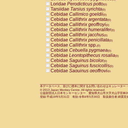
Pitheciidae
Callicebus cupreus
Loridae
Perodicticus potto
(0)
(0)
Pitheciidae
Callicebus donacophilus
Tarsiidae
Tarsius syrichta
(0
(0)
Pitheciidae
Callicebus moloch
Cebidae
Callimico goeldii
(0)
(0)
Pitheciidae
Callicebus torquatus
Cebidae
Callithrix argentata
(0)
(0)
Pitheciidae
Callicebus
spp.
Cebidae
Callithrix geoffroyi
(0)
(0)
Pitheciidae
Chiropotes satanas
Cebidae
Callithrix humeralifer
(0)
(0)
Pitheciidae
Pithecia monachus
Cebidae
Callithrix jacchus
(0)
(0)
Pitheciidae
Pithecia pithecia
Cebidae
Callithrix penicillata
(0)
(0)
Cercopithecidae
Cercocebus agilis
Cebidae
Callithrix
spp.
(0)
(0)
Cercopithecidae
Cercocebus galeritus
Cebidae
Cebuella pygmaea
(0)
Cercopithecidae
Cercocebus torquatu
Cebidae
Leontopithecus rosalia
(0)
Cercopithecidae
Cercocebus torquatus
Cebidae
Saguinus bicolor
(0)
Cercopithecidae
Cercocebus torquatu
Cebidae
Saguinus fuscicollis
(0)
Cercopithecidae
Cercocebus
hybrid
Cebidae
Saguinus geoffroyi
(0)
(0)
Cercopithecidae
Cercocebus
spp.
Cebidae
Saguinus imperator
(0)
(0)
Cercopithecidae
Lophocebus albigen
Cebidae
Saguinus labiatus
(0)
Cercopithecidae
Papio anubis
Cebidae
Saguinus leucopus
本データベース、並びに標本に関するお問い合わせはキュレーター・新宅勇太までお願い
(0)
(0)
© 2013 Japan Monkey Centre. All rights reserved.
Cercopithecidae
Papio cynocephalus
Cebidae
Saguinus midas
(
(0)
公益財団法人日本モンキーセンター 愛知県犬山市大字犬山字官林26番
Cercopithecidae
Papio hamadryas
Cebidae
Saguinus mystax
(0)
登録:平成19年5月31日 有効:令和4年5月30日 取扱責任者:綿貫宏
(0)
Cercopithecidae
Papio papio
Cebidae
Saguinus nigricollis
(0)
(1)
Cercopithecidae
Papio
spp.
Cebidae
Saguinus oedipus
(0)
(0)
Cercopithecidae
Mandrillus leucopha
Cebidae
Saguinus weddelli
(0)
Cercopithecidae
Mandrillus sphinx
Cebidae
Saguinus
spp.
(0)
(0)
Cercopithecidae
Theropithecus gelad
Cebidae
Aotus trivirgatus
(0)
Cercopithecidae
Macaca arctoides
Cebidae
Cebus albifrons
(0)
(0)