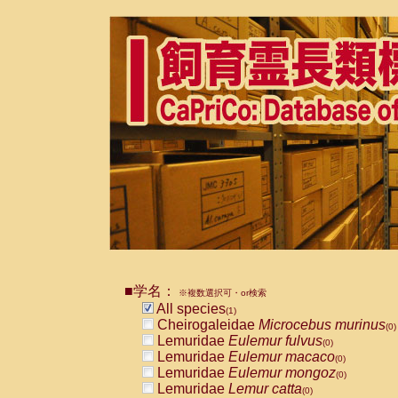
■学名：
※複数選択可・or検索
All species
(1)
Cheirogaleidae
Microcebus murinus
(0)
Lemuridae
Eulemur fulvus
(0)
Lemuridae
Eulemur macaco
(0)
Lemuridae
Eulemur mongoz
(0)
Lemuridae
Lemur catta
(0)