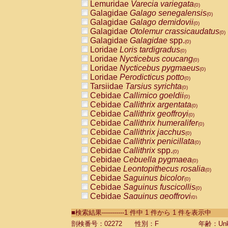
Lemuridae
Varecia variegata
(0)
Galagidae
Galago senegalensis
(0)
Galagidae
Galago demidovii
(0)
Galagidae
Otolemur crassicaudatus
(0)
Galagidae
Galagidae
spp.
(0)
Loridae
Loris tardigradus
(0)
Loridae
Nycticebus coucang
(0)
Loridae
Nycticebus pygmaeus
(0)
Loridae
Perodicticus potto
(0)
Tarsiidae
Tarsius syrichta
(0)
Cebidae
Callimico goeldii
(0)
Cebidae
Callithrix argentata
(0)
Cebidae
Callithrix geoffroyi
(0)
Cebidae
Callithrix humeralifer
(0)
Cebidae
Callithrix jacchus
(0)
Cebidae
Callithrix penicillata
(0)
Cebidae
Callithrix
spp.
(0)
Cebidae
Cebuella pygmaea
(0)
Cebidae
Leontopithecus rosalia
(0)
Cebidae
Saguinus bicolor
(0)
Cebidae
Saguinus fuscicollis
(0)
Cebidae
Saguinus geoffroyi
(0)
Cebidae
Saguinus imperator
(0)
■検索結果-----------1 件中 1 件から 1 件を表示中
Cebidae
Saguinus labiatus
(0)
Cebidae
Saguinus leucopus
剖検番号：02272
性別：F
年齢：Unk
(0)