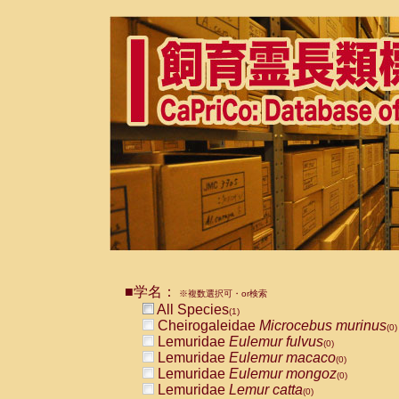
■学名：
※複数選択可・or検索
All Species
(1)
Cheirogaleidae
Microcebus murinus
(0)
Lemuridae
Eulemur fulvus
(0)
Lemuridae
Eulemur macaco
(0)
Lemuridae
Eulemur mongoz
(0)
Lemuridae
Lemur catta
(0)