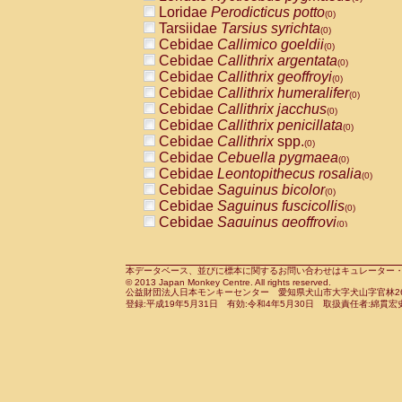
Pitheciidae
Callicebus cupreus
Loridae
Perodicticus potto
(0)
(0)
Pitheciidae
Callicebus donacophilus
Tarsiidae
Tarsius syrichta
(0
(0)
Pitheciidae
Callicebus moloch
Cebidae
Callimico goeldii
(0)
(0)
Pitheciidae
Callicebus torquatus
Cebidae
Callithrix argentata
(0)
(0)
Pitheciidae
Callicebus
spp.
Cebidae
Callithrix geoffroyi
(0)
(0)
Pitheciidae
Chiropotes satanas
Cebidae
Callithrix humeralifer
(0)
(0)
Pitheciidae
Pithecia monachus
Cebidae
Callithrix jacchus
(0)
(0)
Pitheciidae
Pithecia pithecia
Cebidae
Callithrix penicillata
(0)
(0)
Cercopithecidae
Cercocebus agilis
Cebidae
Callithrix
spp.
(0)
(0)
Cercopithecidae
Cercocebus galeritus
Cebidae
Cebuella pygmaea
(0)
Cercopithecidae
Cercocebus torquatu
Cebidae
Leontopithecus rosalia
(0)
Cercopithecidae
Cercocebus torquatus
Cebidae
Saguinus bicolor
(0)
Cercopithecidae
Cercocebus torquatu
Cebidae
Saguinus fuscicollis
(0)
Cercopithecidae
Cercocebus
hybrid
Cebidae
Saguinus geoffroyi
(0)
(0)
Cercopithecidae
Cercocebus
spp.
Cebidae
Saguinus imperator
(0)
(0)
Cercopithecidae
Lophocebus albigen
Cebidae
Saguinus labiatus
(0)
Cercopithecidae
Papio anubis
Cebidae
Saguinus leucopus
本データベース、並びに標本に関するお問い合わせはキュレーター・新宅勇太までお願い
(0)
(0)
© 2013 Japan Monkey Centre. All rights reserved.
Cercopithecidae
Papio cynocephalus
Cebidae
Saguinus midas
(
(0)
公益財団法人日本モンキーセンター 愛知県犬山市大字犬山字官林26番
Cercopithecidae
Papio hamadryas
Cebidae
Saguinus mystax
(0)
登録:平成19年5月31日 有効:令和4年5月30日 取扱責任者:綿貫宏
(0)
Cercopithecidae
Papio papio
Cebidae
Saguinus nigricollis
(0)
(1)
Cercopithecidae
Papio
spp.
Cebidae
Saguinus oedipus
(0)
(0)
Cercopithecidae
Mandrillus leucopha
Cebidae
Saguinus weddelli
(0)
Cercopithecidae
Mandrillus sphinx
Cebidae
Saguinus
spp.
(0)
(0)
Cercopithecidae
Theropithecus gelad
Cebidae
Aotus trivirgatus
(0)
Cercopithecidae
Macaca arctoides
Cebidae
Cebus albifrons
(0)
(0)