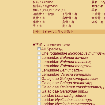
科名：Cebidae
Cebidae
Saguinus midas
属名：
Sa
(0)
種小名：
nigricollis
亜種小名
Cebidae
Saguinus mystax
(0)
和名：クロクビタマリン
英名：
Cebidae
Saguinus nigricollis
(1)
頭蓋骨：一部無
下顎骨：有
上腕骨：
Cebidae
Saguinus oedipus
(0)
尺骨：有
肩甲骨：有
大腿骨：
Cebidae
Saguinus weddelli
(0)
腓骨：有
寛骨：有
体幹：有
Cebidae
Saguinus
spp.
(0)
手：有
足：有
Cebidae
Aotus trivirgatus
(0)
Cebidae
Cebus albifrons
1 件中 1 件から 1 件を表示中
(0)
Cebidae
Cebus apella
(0)
Cebidae
Cebus capucinus
(0)
■学名：
Cebidae
Cebus nigrivittatus
※複数選択可・or検索
(0)
Cebidae
Cebus
spp.
All Species
(0)
(1)
Cebidae
Saimiri boliviensis
Cheirogaleidae
Microcebus murinus
(0)
(0)
Cebidae
Saimiri sciureus
Lemuridae
Eulemur fulvus
(0)
(0)
Atelidae
Alouatta caraya
Lemuridae
Eulemur macaco
(0)
(0)
Atelidae
Alouatta fusca
Lemuridae
Eulemur mongoz
(0)
(0)
Atelidae
Alouatta seniculus
Lemuridae
Lemur catta
(0)
(0)
Atelidae
Alouatta
spp.
Lemuridae
Varecia variegata
(0)
(0)
Atelidae
Ateles belzebuth
Galagidae
Galago senegalensis
(0)
(0)
Atelidae
Ateles geoffroyi
Galagidae
Galago demidovii
(0)
(0)
Atelidae
Ateles paniscus
Galagidae
Otolemur crassicaudatus
(0)
(0)
Atelidae
Ateles
spp.
Galagidae
Galagidae
spp.
(0)
(0)
Atelidae
Lagothrix lagothricha
Loridae
Loris tardigradus
(0)
(0)
Atelidae
Lagothrix lagothricha cana
Loridae
Nycticebus coucang
(0)
(0)
Pitheciidae
Cacajao calvus rubicundu
Loridae
Nycticebus pygmaeus
(0)