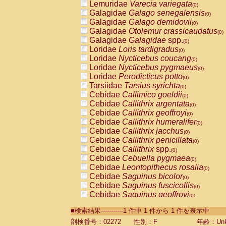
Lemuridae
Varecia variegata
(0)
Galagidae
Galago senegalensis
(0)
Galagidae
Galago demidovii
(0)
Galagidae
Otolemur crassicaudatus
(0)
Galagidae
Galagidae
spp.
(0)
Loridae
Loris tardigradus
(0)
Loridae
Nycticebus coucang
(0)
Loridae
Nycticebus pygmaeus
(0)
Loridae
Perodicticus potto
(0)
Tarsiidae
Tarsius syrichta
(0)
Cebidae
Callimico goeldii
(0)
Cebidae
Callithrix argentata
(0)
Cebidae
Callithrix geoffroyi
(0)
Cebidae
Callithrix humeralifer
(0)
Cebidae
Callithrix jacchus
(0)
Cebidae
Callithrix penicillata
(0)
Cebidae
Callithrix
spp.
(0)
Cebidae
Cebuella pygmaea
(0)
Cebidae
Leontopithecus rosalia
(0)
Cebidae
Saguinus bicolor
(0)
Cebidae
Saguinus fuscicollis
(0)
Cebidae
Saguinus geoffroyi
(0)
Cebidae
Saguinus imperator
(0)
■検索結果-----------1 件中 1 件から 1 件を表示中
Cebidae
Saguinus labiatus
(0)
Cebidae
Saguinus leucopus
剖検番号：02272
性別：F
年齢：Unk
(0)