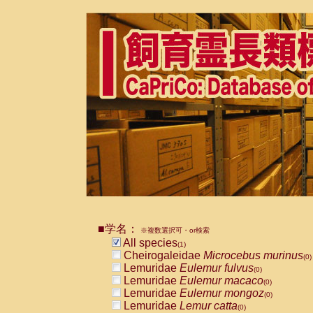
■学名：
※複数選択可・or検索
All species
(1)
Cheirogaleidae
Microcebus murinus
(0)
Lemuridae
Eulemur fulvus
(0)
Lemuridae
Eulemur macaco
(0)
Lemuridae
Eulemur mongoz
(0)
Lemuridae
Lemur catta
(0)