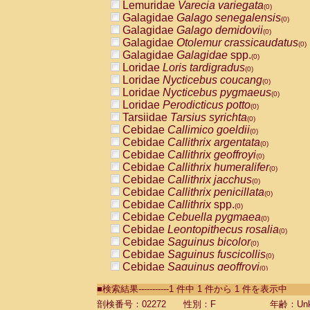
Lemuridae
Varecia variegata
(0)
Galagidae
Galago senegalensis
(0)
Galagidae
Galago demidovii
(0)
Galagidae
Otolemur crassicaudatus
(0)
Galagidae
Galagidae
spp.
(0)
Loridae
Loris tardigradus
(0)
Loridae
Nycticebus coucang
(0)
Loridae
Nycticebus pygmaeus
(0)
Loridae
Perodicticus potto
(0)
Tarsiidae
Tarsius syrichta
(0)
Cebidae
Callimico goeldii
(0)
Cebidae
Callithrix argentata
(0)
Cebidae
Callithrix geoffroyi
(0)
Cebidae
Callithrix humeralifer
(0)
Cebidae
Callithrix jacchus
(0)
Cebidae
Callithrix penicillata
(0)
Cebidae
Callithrix
spp.
(0)
Cebidae
Cebuella pygmaea
(0)
Cebidae
Leontopithecus rosalia
(0)
Cebidae
Saguinus bicolor
(0)
Cebidae
Saguinus fuscicollis
(0)
Cebidae
Saguinus geoffroyi
(0)
Cebidae
Saguinus imperator
(0)
■検索結果-----------1 件中 1 件から 1 件を表示中
Cebidae
Saguinus labiatus
(0)
Cebidae
Saguinus leucopus
剖検番号：02272
性別：F
年齢：Unk
(0)