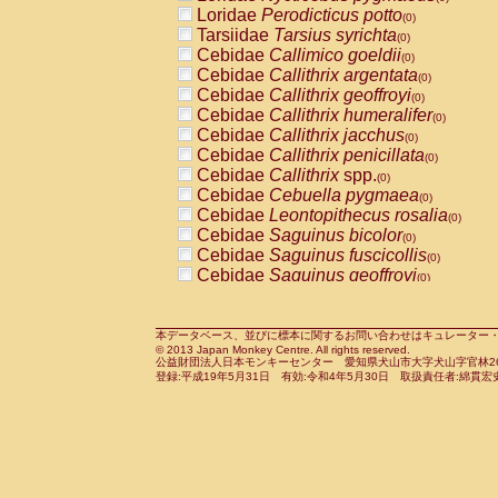
Pitheciidae
Callicebus cupreus
Loridae
Perodicticus potto
(0)
(0)
Pitheciidae
Callicebus donacophilus
Tarsiidae
Tarsius syrichta
(0
(0)
Pitheciidae
Callicebus moloch
Cebidae
Callimico goeldii
(0)
(0)
Pitheciidae
Callicebus torquatus
Cebidae
Callithrix argentata
(0)
(0)
Pitheciidae
Callicebus
spp.
Cebidae
Callithrix geoffroyi
(0)
(0)
Pitheciidae
Chiropotes satanas
Cebidae
Callithrix humeralifer
(0)
(0)
Pitheciidae
Pithecia monachus
Cebidae
Callithrix jacchus
(0)
(0)
Pitheciidae
Pithecia pithecia
Cebidae
Callithrix penicillata
(0)
(0)
Cercopithecidae
Cercocebus agilis
Cebidae
Callithrix
spp.
(0)
(0)
Cercopithecidae
Cercocebus galeritus
Cebidae
Cebuella pygmaea
(0)
Cercopithecidae
Cercocebus torquatu
Cebidae
Leontopithecus rosalia
(0)
Cercopithecidae
Cercocebus torquatus
Cebidae
Saguinus bicolor
(0)
Cercopithecidae
Cercocebus torquatu
Cebidae
Saguinus fuscicollis
(0)
Cercopithecidae
Cercocebus
hybrid
Cebidae
Saguinus geoffroyi
(0)
(0)
Cercopithecidae
Cercocebus
spp.
Cebidae
Saguinus imperator
(0)
(0)
Cercopithecidae
Lophocebus albigen
Cebidae
Saguinus labiatus
(0)
Cercopithecidae
Papio anubis
Cebidae
Saguinus leucopus
本データベース、並びに標本に関するお問い合わせはキュレーター・新宅勇太までお願い
(0)
(0)
© 2013 Japan Monkey Centre. All rights reserved.
Cercopithecidae
Papio cynocephalus
Cebidae
Saguinus midas
(
(0)
公益財団法人日本モンキーセンター 愛知県犬山市大字犬山字官林26番
Cercopithecidae
Papio hamadryas
Cebidae
Saguinus mystax
(0)
登録:平成19年5月31日 有効:令和4年5月30日 取扱責任者:綿貫宏
(0)
Cercopithecidae
Papio papio
Cebidae
Saguinus nigricollis
(0)
(1)
Cercopithecidae
Papio
spp.
Cebidae
Saguinus oedipus
(0)
(0)
Cercopithecidae
Mandrillus leucopha
Cebidae
Saguinus weddelli
(0)
Cercopithecidae
Mandrillus sphinx
Cebidae
Saguinus
spp.
(0)
(0)
Cercopithecidae
Theropithecus gelad
Cebidae
Aotus trivirgatus
(0)
Cercopithecidae
Macaca arctoides
Cebidae
Cebus albifrons
(0)
(0)