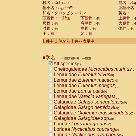
科名：Cebidae
Cebidae
Saguinus midas
属名：
Sa
(0)
種小名：
nigricollis
亜種小名
Cebidae
Saguinus mystax
(0)
和名：クロクビタマリン
英名：
Cebidae
Saguinus nigricollis
(1)
頭蓋骨：一部無
下顎骨：有
上腕骨：
Cebidae
Saguinus oedipus
(0)
尺骨：有
肩甲骨：有
大腿骨：
Cebidae
Saguinus weddelli
(0)
腓骨：有
寛骨：有
体幹：有
Cebidae
Saguinus
spp.
(0)
手：有
足：有
Cebidae
Aotus trivirgatus
(0)
Cebidae
Cebus albifrons
1 件中 1 件から 1 件を表示中
(0)
Cebidae
Cebus apella
(0)
Cebidae
Cebus capucinus
(0)
■学名：
Cebidae
Cebus nigrivittatus
※複数選択可・or検索
(0)
Cebidae
Cebus
spp.
All species
(0)
(1)
Cebidae
Saimiri boliviensis
Cheirogaleidae
Microcebus murinus
(0)
(0)
Cebidae
Saimiri sciureus
Lemuridae
Eulemur fulvus
(0)
(0)
Atelidae
Alouatta caraya
Lemuridae
Eulemur macaco
(0)
(0)
Atelidae
Alouatta fusca
Lemuridae
Eulemur mongoz
(0)
(0)
Atelidae
Alouatta seniculus
Lemuridae
Lemur catta
(0)
(0)
Atelidae
Alouatta
spp.
Lemuridae
Varecia variegata
(0)
(0)
Atelidae
Ateles belzebuth
Galagidae
Galago senegalensis
(0)
(0)
Atelidae
Ateles geoffroyi
Galagidae
Galago demidovii
(0)
(0)
Atelidae
Ateles paniscus
Galagidae
Otolemur crassicaudatus
(0)
(0)
Atelidae
Ateles
spp.
Galagidae
Galagidae
spp.
(0)
(0)
Atelidae
Lagothrix lagothricha
Loridae
Loris tardigradus
(0)
(0)
Atelidae
Lagothrix lagothricha cana
Loridae
Nycticebus coucang
(0)
(0)
Pitheciidae
Cacajao calvus rubicundu
Loridae
Nycticebus pygmaeus
(0)