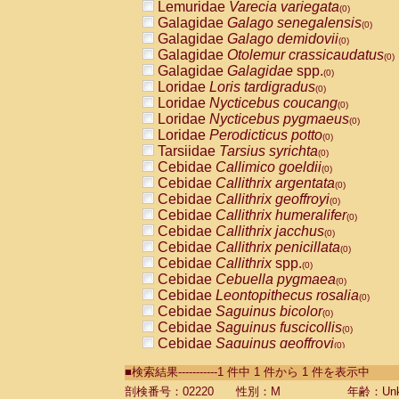
Lemuridae
Varecia variegata
(0)
Galagidae
Galago senegalensis
(0)
Galagidae
Galago demidovii
(0)
Galagidae
Otolemur crassicaudatus
(0)
Galagidae
Galagidae
spp.
(0)
Loridae
Loris tardigradus
(0)
Loridae
Nycticebus coucang
(0)
Loridae
Nycticebus pygmaeus
(0)
Loridae
Perodicticus potto
(0)
Tarsiidae
Tarsius syrichta
(0)
Cebidae
Callimico goeldii
(0)
Cebidae
Callithrix argentata
(0)
Cebidae
Callithrix geoffroyi
(0)
Cebidae
Callithrix humeralifer
(0)
Cebidae
Callithrix jacchus
(0)
Cebidae
Callithrix penicillata
(0)
Cebidae
Callithrix
spp.
(0)
Cebidae
Cebuella pygmaea
(0)
Cebidae
Leontopithecus rosalia
(0)
Cebidae
Saguinus bicolor
(0)
Cebidae
Saguinus fuscicollis
(0)
Cebidae
Saguinus geoffroyi
(0)
Cebidae
Saguinus imperator
(0)
■検索結果-----------1 件中 1 件から 1 件を表示中
Cebidae
Saguinus labiatus
(0)
Cebidae
Saguinus leucopus
剖検番号：02220
性別：M
年齢：Unk
(0)