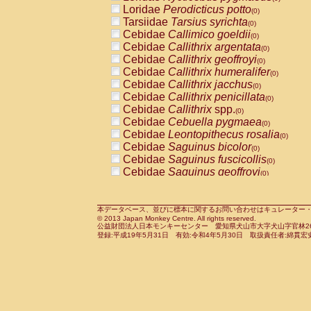
Pitheciidae
Callicebus cupreus
Loridae
Perodicticus potto
(0)
(0)
Pitheciidae
Callicebus donacophilus
Tarsiidae
Tarsius syrichta
(0
(0)
Pitheciidae
Callicebus moloch
Cebidae
Callimico goeldii
(0)
(0)
Pitheciidae
Callicebus torquatus
Cebidae
Callithrix argentata
(0)
(0)
Pitheciidae
Callicebus
spp.
Cebidae
Callithrix geoffroyi
(0)
(0)
Pitheciidae
Chiropotes satanas
Cebidae
Callithrix humeralifer
(0)
(0)
Pitheciidae
Pithecia monachus
Cebidae
Callithrix jacchus
(0)
(0)
Pitheciidae
Pithecia pithecia
Cebidae
Callithrix penicillata
(0)
(0)
Cercopithecidae
Cercocebus agilis
Cebidae
Callithrix
spp.
(0)
(0)
Cercopithecidae
Cercocebus galeritus
Cebidae
Cebuella pygmaea
(0)
Cercopithecidae
Cercocebus torquatu
Cebidae
Leontopithecus rosalia
(0)
Cercopithecidae
Cercocebus torquatus
Cebidae
Saguinus bicolor
(0)
Cercopithecidae
Cercocebus torquatu
Cebidae
Saguinus fuscicollis
(0)
Cercopithecidae
Cercocebus
hybrid
Cebidae
Saguinus geoffroyi
(0)
(0)
Cercopithecidae
Cercocebus
spp.
Cebidae
Saguinus imperator
(0)
(0)
Cercopithecidae
Lophocebus albigen
Cebidae
Saguinus labiatus
(0)
Cercopithecidae
Papio anubis
Cebidae
Saguinus leucopus
本データベース、並びに標本に関するお問い合わせはキュレーター・新宅勇太までお願い
(0)
(0)
© 2013 Japan Monkey Centre. All rights reserved.
Cercopithecidae
Papio cynocephalus
Cebidae
Saguinus midas
(
(0)
公益財団法人日本モンキーセンター 愛知県犬山市大字犬山字官林26番
Cercopithecidae
Papio hamadryas
Cebidae
Saguinus mystax
(0)
登録:平成19年5月31日 有効:令和4年5月30日 取扱責任者:綿貫宏
(0)
Cercopithecidae
Papio papio
Cebidae
Saguinus nigricollis
(0)
(0)
Cercopithecidae
Papio
spp.
Cebidae
Saguinus oedipus
(0)
(1)
Cercopithecidae
Mandrillus leucopha
Cebidae
Saguinus weddelli
(0)
Cercopithecidae
Mandrillus sphinx
Cebidae
Saguinus
spp.
(0)
(0)
Cercopithecidae
Theropithecus gelad
Cebidae
Aotus trivirgatus
(0)
Cercopithecidae
Macaca arctoides
Cebidae
Cebus albifrons
(0)
(0)