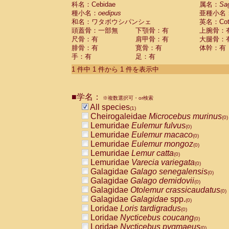
科名：Cebidae
Cebidae
Saguinus midas
属名：
Sa
(0)
種小名：
oedipus
亜種小名
Cebidae
Saguinus mystax
(0)
和名：ワタボウシパンシェ
英名：Cotto
Cebidae
Saguinus nigricollis
(0)
頭蓋骨：一部無
下顎骨：有
上腕骨：
Cebidae
Saguinus oedipus
(1)
尺骨：有
肩甲骨：有
大腿骨：
Cebidae
Saguinus weddelli
(0)
腓骨：有
寛骨：有
体幹：有
Cebidae
Saguinus
spp.
(0)
手：有
足：有
Cebidae
Aotus trivirgatus
(0)
Cebidae
Cebus albifrons
1 件中 1 件から 1 件を表示中
(0)
Cebidae
Cebus apella
(0)
Cebidae
Cebus capucinus
(0)
■学名：
Cebidae
Cebus nigrivittatus
※複数選択可・or検索
(0)
Cebidae
Cebus
spp.
All species
(0)
(1)
Cebidae
Saimiri boliviensis
Cheirogaleidae
Microcebus murinus
(0)
(0)
Cebidae
Saimiri sciureus
Lemuridae
Eulemur fulvus
(0)
(0)
Atelidae
Alouatta caraya
Lemuridae
Eulemur macaco
(0)
(0)
Atelidae
Alouatta fusca
Lemuridae
Eulemur mongoz
(0)
(0)
Atelidae
Alouatta seniculus
Lemuridae
Lemur catta
(0)
(0)
Atelidae
Alouatta
spp.
Lemuridae
Varecia variegata
(0)
(0)
Atelidae
Ateles belzebuth
Galagidae
Galago senegalensis
(0)
(0)
Atelidae
Ateles geoffroyi
Galagidae
Galago demidovii
(0)
(0)
Atelidae
Ateles paniscus
Galagidae
Otolemur crassicaudatus
(0)
(0)
Atelidae
Ateles
spp.
Galagidae
Galagidae
spp.
(0)
(0)
Atelidae
Lagothrix lagothricha
Loridae
Loris tardigradus
(0)
(0)
Atelidae
Lagothrix lagothricha cana
Loridae
Nycticebus coucang
(0)
(0)
Pitheciidae
Cacajao calvus rubicundu
Loridae
Nycticebus pygmaeus
(0)