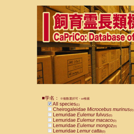
■学名：
※複数選択可・or検索
All species
(1)
Cheirogaleidae
Microcebus murinus
(0)
Lemuridae
Eulemur fulvus
(0)
Lemuridae
Eulemur macaco
(0)
Lemuridae
Eulemur mongoz
(0)
Lemuridae
Lemur catta
(0)