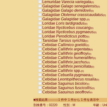
Lemuridae
Varecia variegata
(0)
Galagidae
Galago senegalensis
(0)
Galagidae
Galago demidovii
(0)
Galagidae
Otolemur crassicaudatus
(0)
Galagidae
Galagidae
spp.
(0)
Loridae
Loris tardigradus
(0)
Loridae
Nycticebus coucang
(0)
Loridae
Nycticebus pygmaeus
(0)
Loridae
Perodicticus potto
(0)
Tarsiidae
Tarsius syrichta
(0)
Cebidae
Callimico goeldii
(0)
Cebidae
Callithrix argentata
(0)
Cebidae
Callithrix geoffroyi
(0)
Cebidae
Callithrix humeralifer
(0)
Cebidae
Callithrix jacchus
(0)
Cebidae
Callithrix penicillata
(0)
Cebidae
Callithrix
spp.
(0)
Cebidae
Cebuella pygmaea
(0)
Cebidae
Leontopithecus rosalia
(0)
Cebidae
Saguinus bicolor
(0)
Cebidae
Saguinus fuscicollis
(0)
Cebidae
Saguinus geoffroyi
(0)
Cebidae
Saguinus imperator
(0)
■検索結果-----------1 件中 1 件から 1 件を表示中
Cebidae
Saguinus labiatus
(0)
Cebidae
Saguinus leucopus
剖検番号：02220
性別：M
年齢：Unk
(0)