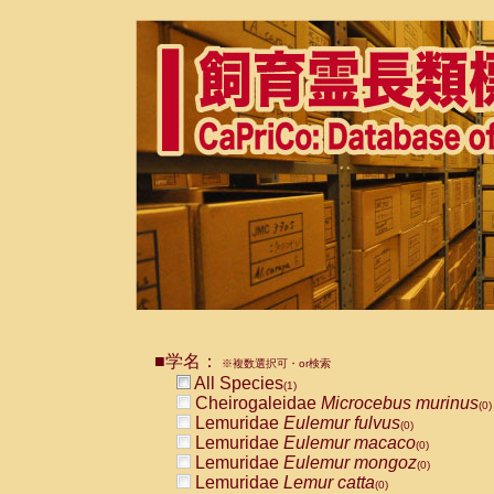
■学名：
※複数選択可・or検索
All Species
(1)
Cheirogaleidae
Microcebus murinus
(0)
Lemuridae
Eulemur fulvus
(0)
Lemuridae
Eulemur macaco
(0)
Lemuridae
Eulemur mongoz
(0)
Lemuridae
Lemur catta
(0)