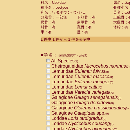
科名：Cebidae
Cebidae
Saguinus midas
属名：
Sa
(0)
種小名：
oedipus
亜種小名
Cebidae
Saguinus mystax
(0)
和名：ワタボウシパンシェ
英名：Cotto
Cebidae
Saguinus nigricollis
(0)
頭蓋骨：一部無
下顎骨：有
上腕骨：
Cebidae
Saguinus oedipus
(1)
尺骨：有
肩甲骨：有
大腿骨：
Cebidae
Saguinus weddelli
(0)
腓骨：有
寛骨：有
体幹：有
Cebidae
Saguinus
spp.
(0)
手：有
足：有
Cebidae
Aotus trivirgatus
(0)
Cebidae
Cebus albifrons
1 件中 1 件から 1 件を表示中
(0)
Cebidae
Cebus apella
(0)
Cebidae
Cebus capucinus
(0)
■学名：
Cebidae
Cebus nigrivittatus
※複数選択可・or検索
(0)
Cebidae
Cebus
spp.
All Species
(0)
(1)
Cebidae
Saimiri boliviensis
Cheirogaleidae
Microcebus murinus
(0)
(0)
Cebidae
Saimiri sciureus
Lemuridae
Eulemur fulvus
(0)
(0)
Atelidae
Alouatta caraya
Lemuridae
Eulemur macaco
(0)
(0)
Atelidae
Alouatta fusca
Lemuridae
Eulemur mongoz
(0)
(0)
Atelidae
Alouatta seniculus
Lemuridae
Lemur catta
(0)
(0)
Atelidae
Alouatta
spp.
Lemuridae
Varecia variegata
(0)
(0)
Atelidae
Ateles belzebuth
Galagidae
Galago senegalensis
(0)
(0)
Atelidae
Ateles geoffroyi
Galagidae
Galago demidovii
(0)
(0)
Atelidae
Ateles paniscus
Galagidae
Otolemur crassicaudatus
(0)
(0)
Atelidae
Ateles
spp.
Galagidae
Galagidae
spp.
(0)
(0)
Atelidae
Lagothrix lagothricha
Loridae
Loris tardigradus
(0)
(0)
Atelidae
Lagothrix lagothricha cana
Loridae
Nycticebus coucang
(0)
(0)
Pitheciidae
Cacajao calvus rubicundu
Loridae
Nycticebus pygmaeus
(0)