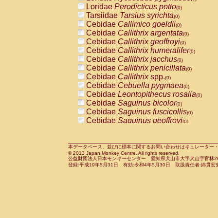
Pitheciidae
Callicebus cupreus
Loridae
Perodicticus potto
(0)
(0)
Pitheciidae
Callicebus donacophilus
Tarsiidae
Tarsius syrichta
(0
(0)
Pitheciidae
Callicebus moloch
Cebidae
Callimico goeldii
(0)
(0)
Pitheciidae
Callicebus torquatus
Cebidae
Callithrix argentata
(0)
(0)
Pitheciidae
Callicebus
spp.
Cebidae
Callithrix geoffroyi
(0)
(0)
Pitheciidae
Chiropotes satanas
Cebidae
Callithrix humeralifer
(0)
(0)
Pitheciidae
Pithecia monachus
Cebidae
Callithrix jacchus
(0)
(0)
Pitheciidae
Pithecia pithecia
Cebidae
Callithrix penicillata
(0)
(0)
Cercopithecidae
Cercocebus agilis
Cebidae
Callithrix
spp.
(0)
(0)
Cercopithecidae
Cercocebus galeritus
Cebidae
Cebuella pygmaea
(0)
Cercopithecidae
Cercocebus torquatu
Cebidae
Leontopithecus rosalia
(0)
Cercopithecidae
Cercocebus torquatus
Cebidae
Saguinus bicolor
(0)
Cercopithecidae
Cercocebus torquatu
Cebidae
Saguinus fuscicollis
(0)
Cercopithecidae
Cercocebus
hybrid
Cebidae
Saguinus geoffroyi
(0)
(0)
Cercopithecidae
Cercocebus
spp.
Cebidae
Saguinus imperator
(0)
(0)
Cercopithecidae
Lophocebus albigen
Cebidae
Saguinus labiatus
(0)
Cercopithecidae
Papio anubis
Cebidae
Saguinus leucopus
本データベース、並びに標本に関するお問い合わせはキュレーター・新宅勇太までお願い
(0)
(0)
© 2013 Japan Monkey Centre. All rights reserved.
Cercopithecidae
Papio cynocephalus
Cebidae
Saguinus midas
(
(0)
公益財団法人日本モンキーセンター 愛知県犬山市大字犬山字官林26番
Cercopithecidae
Papio hamadryas
Cebidae
Saguinus mystax
(0)
登録:平成19年5月31日 有効:令和4年5月30日 取扱責任者:綿貫宏
(0)
Cercopithecidae
Papio papio
Cebidae
Saguinus nigricollis
(0)
(0)
Cercopithecidae
Papio
spp.
Cebidae
Saguinus oedipus
(0)
(1)
Cercopithecidae
Mandrillus leucopha
Cebidae
Saguinus weddelli
(0)
Cercopithecidae
Mandrillus sphinx
Cebidae
Saguinus
spp.
(0)
(0)
Cercopithecidae
Theropithecus gelad
Cebidae
Aotus trivirgatus
(0)
Cercopithecidae
Macaca arctoides
Cebidae
Cebus albifrons
(0)
(0)