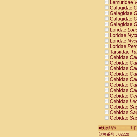
Lemuridae
V
Galagidae
G
Galagidae
G
Galagidae
O
Galagidae
G
Loridae
Lori
Loridae
Nyc
Loridae
Nyc
Loridae
Pero
Tarsiidae
Ta
Cebidae
Cal
Cebidae
Cal
Cebidae
Cal
Cebidae
Cal
Cebidae
Cal
Cebidae
Cal
Cebidae
Cal
Cebidae
Ce
Cebidae
Leo
Cebidae
Sag
Cebidae
Sag
Cebidae
Sag
Cebidae
Sag
■検索結果----------
Cebidae
Sag
Cebidae
Sa
剖検番号：02220