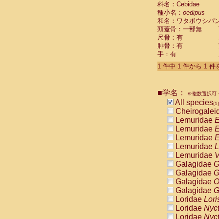
科名：Cebidae
Cebidae
Sa
種小名：
oedipus
Cebidae
Sa
和名：ワタボウシパ
Cebidae
Sag
頭蓋骨：一部無
Cebidae
Sa
尺骨：有
Cebidae
Sag
腓骨：有
Cebidae
Sa
手：有
Cebidae
Aot
Cebidae
Ceb
1 件中 1 件から 1 
Cebidae
Ceb
Cebidae
Ce
■学名：
Cebidae
Ceb
※複数選択可・
Cebidae
Ce
All species
(1)
Cebidae
Sai
Cheirogalei
Cebidae
Sai
Lemuridae
E
Atelidae
Alo
Lemuridae
E
Atelidae
Alo
Lemuridae
E
Atelidae
Alo
Lemuridae
L
Atelidae
Alo
Lemuridae
V
Atelidae
Ate
Galagidae
G
Atelidae
Ate
Galagidae
G
Atelidae
Ate
Galagidae
O
Atelidae
Ate
Galagidae
G
Atelidae
Lag
Loridae
Lori
Atelidae
Lag
Loridae
Nyc
Pitheciidae
Loridae
Nyc