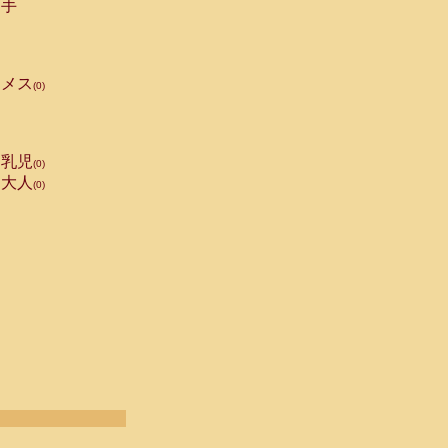
手
メス
(0)
乳児
(0)
大人
(0)