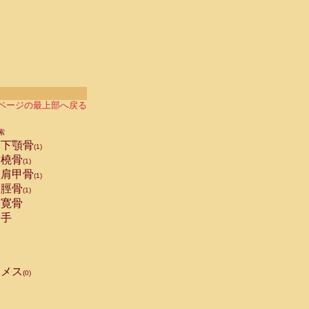
ページの最上部へ戻る
索
下顎骨
(1)
橈骨
(1)
肩甲骨
(1)
脛骨
(1)
寛骨
手
メス
(0)