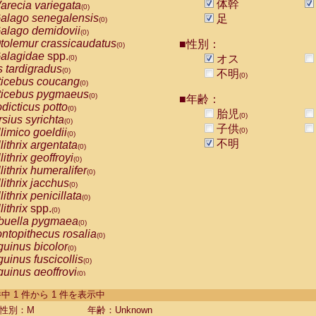
体幹
arecia variegata
(0)
alago senegalensis
足
(0)
alago demidovii
(0)
tolemur crassicaudatus
■性別：
(0)
alagidae
spp.
オス
(0)
s tardigradus
(0)
不明
(0)
ticebus coucang
(0)
ticebus pygmaeus
(0)
■年齢：
dicticus potto
(0)
胎児
(0)
rsius syrichta
(0)
子供
limico goeldii
(0)
(0)
不明
lithrix argentata
(0)
lithrix geoffroyi
(0)
lithrix humeralifer
(0)
lithrix jacchus
(0)
lithrix penicillata
(0)
lithrix
spp.
(0)
buella pygmaea
(0)
ntopithecus rosalia
(0)
uinus bicolor
(0)
uinus fuscicollis
(0)
uinus geoffroyi
(0)
uinus imperator
(0)
-1 件中 1 件から 1 件を表示中
uinus labiatus
(0)
guinus leucopus
性別：M
年齢：Unknown
(0)